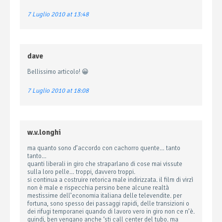
7 Luglio 2010 at 13:48
dave
Bellissimo articolo! 😀
7 Luglio 2010 at 18:08
w.v.longhi
ma quanto sono d’accordo con cachorro quente… tanto
tanto…
quanti liberali in giro che straparlano di cose mai vissute
sulla loro pelle… troppi, davvero troppi.
si continua a costruire retorica male indirizzata. il film di virzì
non è male e rispecchia persino bene alcune realtà
mestissime dell’economia italiana delle televendite. per
fortuna, sono spesso dei passaggi rapidi, delle transizioni o
dei rifugi temporanei quando di lavoro vero in giro non ce n’è.
quindi, ben vengano anche ‘sti call center del tubo. ma