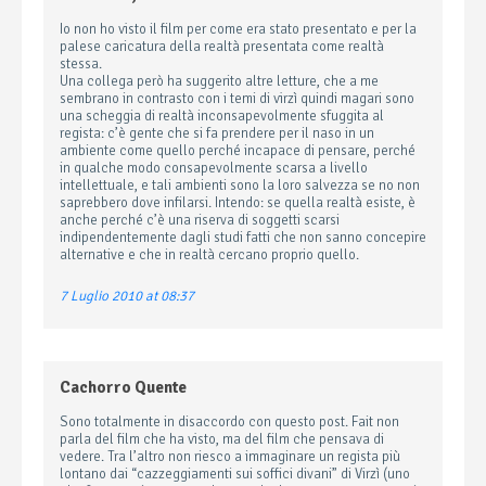
Io non ho visto il film per come era stato presentato e per la
palese caricatura della realtà presentata come realtà
stessa.
Una collega però ha suggerito altre letture, che a me
sembrano in contrasto con i temi di virzì quindi magari sono
una scheggia di realtà inconsapevolmente sfuggita al
regista: c’è gente che si fa prendere per il naso in un
ambiente come quello perché incapace di pensare, perché
in qualche modo consapevolmente scarsa a livello
intellettuale, e tali ambienti sono la loro salvezza se no non
saprebbero dove infilarsi. Intendo: se quella realtà esiste, è
anche perché c’è una riserva di soggetti scarsi
indipendentemente dagli studi fatti che non sanno concepire
alternative e che in realtà cercano proprio quello.
7 Luglio 2010 at 08:37
Cachorro Quente
Sono totalmente in disaccordo con questo post. Fait non
parla del film che ha visto, ma del film che pensava di
vedere. Tra l’altro non riesco a immaginare un regista più
lontano dai “cazzeggiamenti sui soffici divani” di Virzì (uno