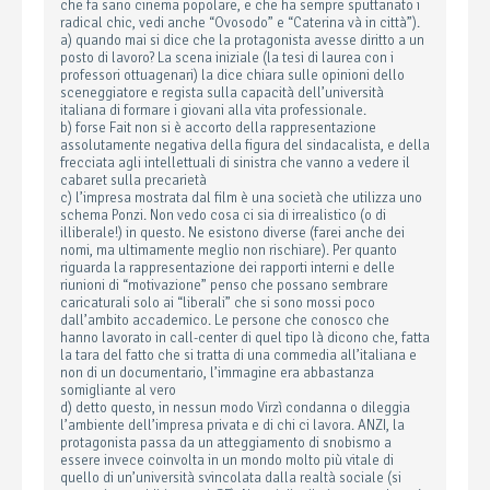
che fa sano cinema popolare, e che ha sempre sputtanato i
radical chic, vedi anche “Ovosodo” e “Caterina và in città”).
a) quando mai si dice che la protagonista avesse diritto a un
posto di lavoro? La scena iniziale (la tesi di laurea con i
professori ottuagenari) la dice chiara sulle opinioni dello
sceneggiatore e regista sulla capacità dell’università
italiana di formare i giovani alla vita professionale.
b) forse Fait non si è accorto della rappresentazione
assolutamente negativa della figura del sindacalista, e della
frecciata agli intellettuali di sinistra che vanno a vedere il
cabaret sulla precarietà
c) l’impresa mostrata dal film è una società che utilizza uno
schema Ponzi. Non vedo cosa ci sia di irrealistico (o di
illiberale!) in questo. Ne esistono diverse (farei anche dei
nomi, ma ultimamente meglio non rischiare). Per quanto
riguarda la rappresentazione dei rapporti interni e delle
riunioni di “motivazione” penso che possano sembrare
caricaturali solo ai “liberali” che si sono mossi poco
dall’ambito accademico. Le persone che conosco che
hanno lavorato in call-center di quel tipo là dicono che, fatta
la tara del fatto che si tratta di una commedia all’italiana e
non di un documentario, l’immagine era abbastanza
somigliante al vero
d) detto questo, in nessun modo Virzì condanna o dileggia
l’ambiente dell’impresa privata e di chi ci lavora. ANZI, la
protagonista passa da un atteggiamento di snobismo a
essere invece coinvolta in un mondo molto più vitale di
quello di un’università svincolata dalla realtà sociale (si