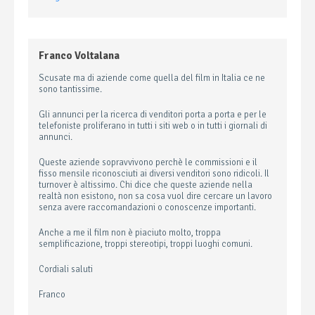
Franco Voltalana
Scusate ma di aziende come quella del film in Italia ce ne
sono tantissime.
Gli annunci per la ricerca di venditori porta a porta e per le
telefoniste proliferano in tutti i siti web o in tutti i giornali di
annunci.
Queste aziende sopravvivono perchè le commissioni e il
fisso mensile riconosciuti ai diversi venditori sono ridicoli. Il
turnover è altissimo. Chi dice che queste aziende nella
realtà non esistono, non sa cosa vuol dire cercare un lavoro
senza avere raccomandazioni o conoscenze importanti.
Anche a me il film non è piaciuto molto, troppa
semplificazione, troppi stereotipi, troppi luoghi comuni.
Cordiali saluti
Franco