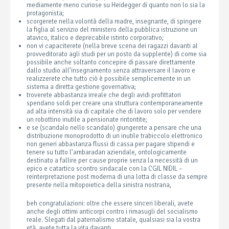
mediamente meno curiose su Heidegger di quanto non lo sia la
protagonista;
scorgerete nella volontà della madre, insegnante, di spingere
la figlia al servizio del ministero della pubblica istruzione un
atavico, italico e deprecabile istinto corporativo;
non vi capaciterete (nella breve scena dei ragazzi davanti al
provveditorato agli studi per un posto da supplente) di come sia
possibile anche soltanto concepire di passare direttamente
dallo studio all’insegnamento senza attraversare il lavoro e
realizzerete che tutto ciò è possibile semplicemente in un
sistema a diretta gestione governativa;
troverete abbastanza irreale che degli avidi profittatori
spendano soldi per creare una struttura contemporaneamente
ad alta intensità sia di capitale che di lavoro solo per vendere
un robottino inutile a pensionate rintontite;
e se (scandalo nello scandalo) giungerete a pensare che una
distribuzione monoprodotto di un inutile trabiccolo elettronico
non generi abbastanza flussi di cassa per pagare stipendi e
tenere su tutto l’ambaradan aziendale, ontologicamente
destinato a fallire per cause proprie senza la necessità di un
epico e catartico scontro sindacale con la CGIL NIDIL –
reinterpretazione post moderna di una lotta di classe da sempre
presente nella mitopoietica della sinistra nostrana,
beh congratulazioni: oltre che essere sinceri liberali, avete
anche degli ottimi anticorpi contro i rimasugli del socialismo
reale. Slegati dal paternalismo statale, qualsiasi sia la vostra
età, avete tutta la vita davanti.