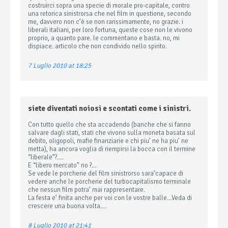
costruirci sopra una specie di morale pro-capitale, contro
una retorica sinistrorsa che nel film in questione, secondo
me, davvero non c’è se non rarissimamente, no grazie. i
liberali italiani, per loro fortuna, queste cose non le vivono
proprio, a quanto pare. le commentano e basta. no, mi
dispiace. articolo che non condivido nello spirito.
7 Luglio 2010 at 18:25
siete diventati noiosi e scontati come i sinistri.
Con tutto quello che sta accadendo (banche che si fanno
salvare dagli stati, stati che vivono sulla moneta basata sul
debito, oligopoli, mafie finanziarie e chi piu’ ne ha piu’ ne
metta), ha ancora voglia di riempirsi la bocca con il termine
“liberale”?….
E “libero mercato” no ?…
Se vede le porcherie del film sinistrorso sara’capace di
vedere anche le porcherie del turbocapitalismo terminale
che nessun film potra’ mai rappresentare.
La festa e’ finita anche per voi con le vostre balle…Veda di
crescere una buona volta….
8 Luglio 2010 at 21:41