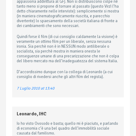
appassiona addirittura al GF). Non si distribuiscono colpe nè
tanto meno si propone di tornare al passato (questo Virzì l’ha
detto chiaramente nelle interviste): semplicemente si mostra
(in maniera cinematograficamente riuscita, e parecchio
divertente) lo spaesamento della società italiana di fronte a
dei cambiamenti che sono necessari.
Quindi forse il film (di cui consiglio caldamente la visione) è
veramente un ottimo film per un liberale, senza nessuna
ironia. Sia perchè non è in NESSUN modo antiliberale o
socialista, sia perchè mostra in maniera onesta le
conseguenze umane di una precarizzazione che non è colpa
del libero mercato ma dell’inadeguatezza del sistema Italia.
D’accordissimo dunque con la collega di Leonardo (a cui
consiglio di rivedersi anche gli altri film del regista).
7 Luglio 2010 at 13:40
Leonardo, IHC
Io ho visto Ovosodo e basta; quello mi è piaciuto, e parlando
di economia c’è una bel quadro dell’immobilità sociale
causata dal familismo.