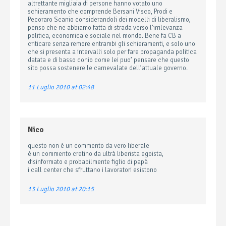
altrettante migliaia di persone hanno votato uno
schieramento che comprende Bersani Visco, Prodi e
Pecoraro Scanio considerandoli dei modelli di liberalismo,
penso che ne abbiamo fatta di strada verso l’irrilevanza
politica, economica e sociale nel mondo. Bene fa CB a
criticare senza remore entrambi gli schieramenti, e solo uno
che si presenta a intervalli solo per fare propaganda politica
datata e di basso conio come lei puo’ pensare che questo
sito possa sostenere le carnevalate dell’attuale governo.
11 Luglio 2010 at 02:48
Nico
questo non è un commento da vero liberale
è un commento cretino da ultrà liberista egoista,
disinformato e probabilmente figlio di papà
i call center che sfruttano i lavoratori esistono
13 Luglio 2010 at 20:15