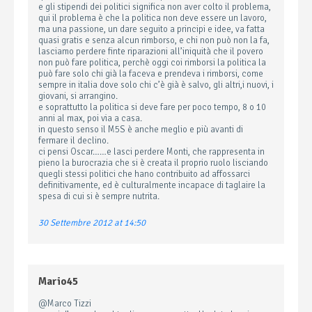
e gli stipendi dei politici significa non aver colto il problema,
qui il problema è che la politica non deve essere un lavoro,
ma una passione, un dare seguito a principi e idee, va fatta
quasi gratis e senza alcun rimborso, e chi non può non la fa,
lasciamo perdere finte riparazioni all’iniquità che il povero
non può fare politica, perchè oggi coi rimborsi la politica la
può fare solo chi già la faceva e prendeva i rimborsi, come
sempre in italia dove solo chi c’è già è salvo, gli altri,i nuovi, i
giovani, si arrangino.
e soprattutto la politica si deve fare per poco tempo, 8 o 10
anni al max, poi via a casa.
in questo senso il M5S è anche meglio e più avanti di
fermare il declino.
ci pensi Oscar……e lasci perdere Monti, che rappresenta in
pieno la burocrazia che si è creata il proprio ruolo lisciando
quegli stessi politici che hano contribuito ad affossarci
definitivamente, ed è culturalmente incapace di taglaire la
spesa di cui si è sempre nutrita.
30 Settembre 2012 at 14:50
Mario45
@Marco Tizzi