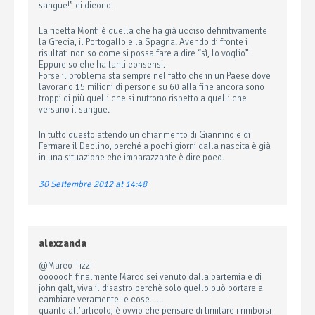
sangue!” ci dicono.
La ricetta Monti è quella che ha già ucciso definitivamente
la Grecia, il Portogallo e la Spagna. Avendo di fronte i
risultati non so come si possa fare a dire “sì, lo voglio”.
Eppure so che ha tanti consensi.
Forse il problema sta sempre nel fatto che in un Paese dove
lavorano 15 milioni di persone su 60 alla fine ancora sono
troppi di più quelli che si nutrono rispetto a quelli che
versano il sangue.
In tutto questo attendo un chiarimento di Giannino e di
Fermare il Declino, perché a pochi giorni dalla nascita è già
in una situazione che imbarazzante è dire poco.
30 Settembre 2012 at 14:48
alexzanda
@Marco Tizzi
ooooooh finalmente Marco sei venuto dalla partemia e di
john galt, viva il disastro perchè solo quello può portare a
cambiare veramente le cose……
quanto all’articolo, è ovvio che pensare di limitare i rimborsi