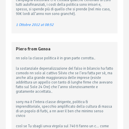
campagna elettorale ci è costata qualche centinaio di Euro
tutti autofinanziati, i costi della politica sono irrisori e,
spesso, si spende più di quello che si prende (nel mio caso,
90€ lordi all’anno non sono granché).
1 Ottobre 2012 at 08:52
Piero from Genoa
nn solo la classe politica è in gran parte corrotta..
la sostanziale depenalizzazione del falso in bilancio ha fatto
comodo nn solo al cattivo Silvio che se l’era fatta per sè, ma
anche alla grande maggioranza delle imprese (esiste
addirittura un appello con tanto di lunghe firme che avevano
fatto sul Sole 24 Ore) che l’anno silenziosamente e
gratamente accettata..
sorry ma è l’intera classe dirigente, politica &
imprenditoriale, specchio amplificato della cultura di massa
di un popolo di furbi, a nn aver il ben che minimo senso
civico
così se Tu sbagli unva virgola sul 740 ti fanno un c… come