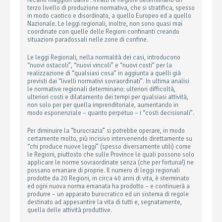
recano maggiori danni . Infatti le Regioni determinano un
terzo livello di produzione normativa, che si stratifica, spesso
in modo caotico e disordinato, a quello Europeo ed a quello
Nazionale. Le leggi regionali, inoltre, non sono quasi mai
coordinate con quelle delle Regioni confinanti creando
situazioni paradossali nelle zone di confine.
Le leggi Regionali, nella normalità dei casi, introducono
“nuovi ostacoli”, “nuovi vincoli” e “nuovi costi” per la
realizzazione di “qualsiasi cosa” in aggiunta a quelli già
previsti dai “livelli normativi sovraordinati”. In ultima analisi
le normative regionali determinano: ulteriori difficoltà,
ulteriori costi e dilatamento dei tempi per qualsiasi attività,
non solo per per quella imprenditoriale, aumentando in
modo esponenziale – quanto perpetuo – i “costi decisionali”.
Per diminuire la “burocrazia” si potrebbe operare, in modo
certamente molto, più incisivo intervenendo direttamente su
“chi produce nuove leggi” (spesso diversamente utili) come
le Regioni, piuttosto che sulle Province le quali possono solo
applicare le norme sovraordinate senza (che per fortuna!) ne
possano emanare di proprie. Il numero di leggi regionali
prodotte da 20 Regioni, in circa 40 anni di vita, è sterminato
ed ogni nuova norma emanata ha prodotto – e continuerà a
produrre – un apparato burocratico ed un sistema di regole
destinato ad appesantire la vita di tutti e, segnatamente,
quella delle attività produttive.