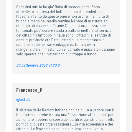
Carissimi tutti io ho gia’ finito di preoccuparmi.Sono
oltre.Resto in attesa del botto e cerco di prenderla con
filosofia.Intanto da questo paese non uscira’ mai nulla di
buono almeno nel medio termine.Mi pare di assistere agli
ultimi giri di valzer sul Titanic.Qualsiasi organizzazione
territoriale puo’ essere valida a patto di mettersi al servizio
dei cittadini.Purtroppo in Italia sono i cittadini al servizio di
comuni provincie etc.E tra i cittadini la maggioranza in
qualche modo ne trae vantaggio da tutta questa
mangeria.Chi e’ rimasto fuori e’ cornuto e mazziato.Possiamo
solo sperare che il valzer non duri troppo a lungo..
30 Settembre 2012 at 23:24
Francesco_P
@achab
Il sistema delle Regioni italiane non ha nulla a vedere con il
federalismo perché è stata una “invenzione all’italiana” per
aumentare il potere di spesa dei partiti e, quindi, di controllo
politico di queste organizzazioni sulla vita economica e dei
cittadini. Le Provincie sono una duplicazione a livello