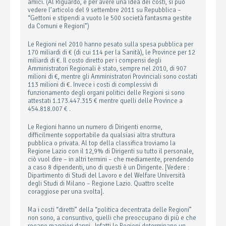
amici. (Al Riguardo, e per avere una idea dei costi, si può
vedere l’articolo del 9 settembre 2011 su Repubblica –
“Gettoni e stipendi a vuoto le 500 società fantasma gestite
da Comuni e Regioni”)
Le Regioni nel 2010 hanno pesato sulla spesa pubblica per
170 miliardi di € (di cui 114 per la Sanità), le Province per 12
miliardi di €. Il costo diretto per i compensi degli
Amministratori Regionali è stato, sempre nel 2010, di 907
milioni di €, mentre gli Amministratori Provinciali sono costati
113 milioni di €. Invece i costi di complessivi di
funzionamento degli organi politici delle Regioni si sono
attestati 1.173.447.315 € mentre quelli delle Province a
454.818.007 € .
Le Regioni hanno un numero di Dirigenti enorme,
difficilmente sopportabile da qualsiasi altra struttura
pubblica o privata. Al top della classifica troviamo la
Regione Lazio con il 12,9% di Dirigenti su tutto il personale,
ciò vuol dire – in altri termini – che mediamente, prendendo
a caso 8 dipendenti, uno di questi è un Dirigente. [Vedere :
Dipartimento di Studi del Lavoro e del Welfare Università
degli Studi di Milano – Regione Lazio. Quattro scelte
coraggiose per una svolta].
Ma i costi “diretti” della “politica decentrata delle Regioni”
non sono, a consuntivo, quelli che preoccupano di più e che