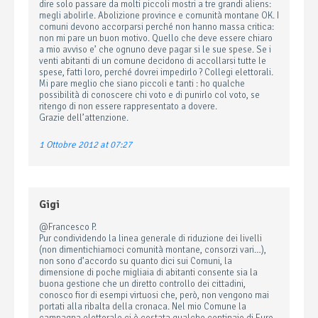
dire solo passare da molti piccoli mostri a tre grandi aliens:
megli abolirle. Abolizione province e comunità montane OK. I
comuni devono accorparsi perché non hanno massa critica:
non mi pare un buon motivo. Quello che deve essere chiaro
a mio avviso e’ che ognuno deve pagar si le sue spese. Se i
venti abitanti di un comune decidono di accollarsi tutte le
spese, fatti loro, perché dovrei impedirlo ? Collegi elettorali.
Mi pare meglio che siano piccoli e tanti : ho qualche
possibilità di conoscere chi voto e di punirlo col voto, se
ritengo di non essere rappresentato a dovere.
Grazie dell’attenzione.
1 Ottobre 2012 at 07:27
Gigi
@Francesco P.
Pur condividendo la linea generale di riduzione dei livelli
(non dimentichiamoci comunità montane, consorzi vari…),
non sono d’accordo su quanto dici sui Comuni, la
dimensione di poche migliaia di abitanti consente sia la
buona gestione che un diretto controllo dei cittadini,
conosco fior di esempi virtuosi che, però, non vengono mai
portati alla ribalta della cronaca. Nel mio Comune la