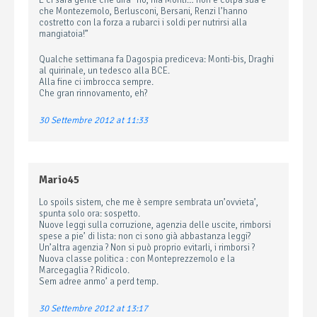
E ci sarà gente che dirà “no, ma Monti… non è colpa sua è
che Montezemolo, Berlusconi, Bersani, Renzi l’hanno
costretto con la forza a rubarci i soldi per nutrirsi alla
mangiatoia!”
Qualche settimana fa Dagospia prediceva: Monti-bis, Draghi
al quirinale, un tedesco alla BCE.
Alla fine ci imbrocca sempre.
Che gran rinnovamento, eh?
30 Settembre 2012 at 11:33
Mario45
Lo spoils sistem, che me è sempre sembrata un’ovvieta’,
spunta solo ora: sospetto.
Nuove leggi sulla corruzione, agenzia delle uscite, rimborsi
spese a pie’ di lista: non ci sono già abbastanza leggi?
Un’altra agenzia ? Non si può proprio evitarli, i rimborsi ?
Nuova classe politica : con Monteprezzemolo e la
Marcegaglia ? Ridicolo.
Sem adree anmo’ a perd temp.
30 Settembre 2012 at 13:17