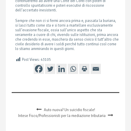
continueremo ad avere una Corte dei Conti con poteri di
controllo spuntatissimi e poteri esecutivi di riscossione
dell’accertato inesistenti.
Sempre che non ci si fermi ancora prima e, passata la buriana,
si lasci tutto come sta e si torni a martellare esclusivamente
sull’evasione fiscale, ossia sull’unico aspetto che sta
veramente a cuore di chi, vivendo sulle istituzioni, prima ancora
che credendo in esse, maschera da senso civico il tutt’altro che
civile desiderio di avere i soldi perché tutto continui così come
lo stiamo ammirando in questi giorni.
Post Views:
43105
Auto nuova? Un suicidio fiscale!
Intese Fisco/Professionisti per la mediazione tributaria