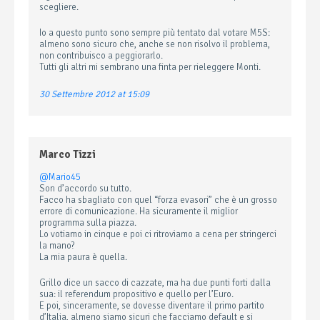
scegliere.
Io a questo punto sono sempre più tentato dal votare M5S:
almeno sono sicuro che, anche se non risolvo il problema,
non contribuisco a peggiorarlo.
Tutti gli altri mi sembrano una finta per rieleggere Monti.
30 Settembre 2012 at 15:09
Marco Tizzi
@Mario45
Son d’accordo su tutto.
Facco ha sbagliato con quel “forza evasori” che è un grosso
errore di comunicazione. Ha sicuramente il miglior
programma sulla piazza.
Lo votiamo in cinque e poi ci ritroviamo a cena per stringerci
la mano?
La mia paura è quella.
Grillo dice un sacco di cazzate, ma ha due punti forti dalla
sua: il referendum propositivo e quello per l’Euro.
E poi, sinceramente, se dovesse diventare il primo partito
d’Italia, almeno siamo sicuri che facciamo default e si