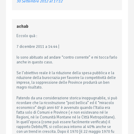
30 Settembre 2012 at 17:12
achab
Eccolo quà :
7 dicembre 2011 a 14:44 |
Io sono abituato ad andare “contro corrente” e mi tocca farlo
anche in questo caso.
Se l’obiettivo reale è la riduzione della spesa pubblica e la
riduzione della burocrazia per favorire la competitività delle
imprese, la soppressione delle Province produrrà un ben
magro risultato.
Patendo da una considerazione storica inoppugnabile, si può
ricordare che la ricostruzione “post bellica” ed il “miracolo
economico” degli anni 60′ è avvenuto quando l’Italia era
fatta solo di Comuni e Province ( e non esistevano né le
Regioni, nè le Comunità Montane né le Città Metropolitane).
In quell’epoca (come può essere facilmente verificato) il
rapporto Debito/PIL si collocava intorno al 40% anche se
con un trend in crescita. Dopo il 1970 [il 22 maggio 1970 fu