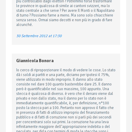
più controllabili dagli elettori ? Potremmo forse trasformare
le province in qualcosa di simile ai cantoni svizzeri, ma lo
stato centrale a che serve ? Per avere Il Monti o il Napolitano
di turno ? Possiamo farne a meno. Ma sono solo chiacchiere
senza senso. Ormai siamo decotti e non più in grado di fare
alcunché.
30 Settembre 2012 at 17:30
Giannicola Bonora
Io cerco di riproporzionare il modo di vedere le cose. Lo stato
dà i soldi ai partiti e una parte, diciamo per ipotesi il 75%,
viene utilizzato in modo improprio. Il danno allo stato
consiste nel dare 100 quanto basterebbe dare 25. Il danno
però è quantificabile nel suo massimo, 100 appunto. Una
stecca è qualcosa di diverso. è vero che il denaro viene dal
privato e non dallo stato, ma il danno per lo stato non è
immediatamente quantificabile, è, per definizione, n*100
posto la stecca pari a 100. Pertanto non approvo il fatto che
in presenza di fatti di utilizzo improprio del finanziamento
pubblico e di fatti di corruzione non si parli più dei secondi
per concentrarsi solo sui primi. la corruzione ha una leva
infinitamente maggiore dell’appropriazione indebita o del
peculato. per dirla con termini di moda le stecche sono i