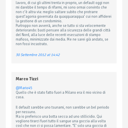
lavoro, di cui gli ultimi trenta in proprio, un default oggi non
mi darebbe il tempo di rifarmi, mi sono ormai convinto che
non c’è altra via: meglio saltare subito che protrarre
quest’agonia governata da quaqquaraqqua’ cui non affiderei
la gestione di un condominio.
Purtroppo non avverrà, anche se tutto si sta velocemente
deteriorando: basti pensare alla sicurezza delle grandi città
del Nord, alla luce delle recenti esecuzioni di stampo
mafioso, minimizzate dai media. Me ne sarei già andato, se
non fossi incastrato.
30 Settembre 2012 at 14:42
Marco Tizzi
@Mario45
Quello che è stato fatto fuori a Milano era il mio vicino di
casa.
Il default sarebbe uno tsunami, non sarebbe un bel periodo
per nessuno.
Ma io preferisco una botta secca ad uno stillicidio. Qui
vogliono tirarci fuori tutto il sangue una goccia alla volta
così che non ci si possa lamentare. “E’ solo una goccia di