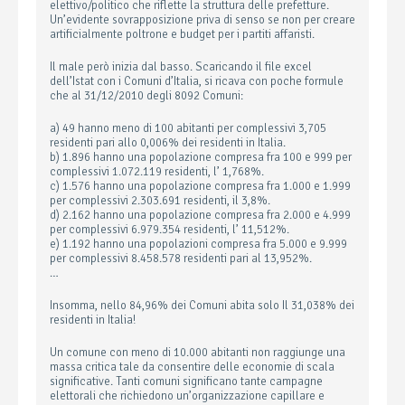
elettivo/politico che riflette la struttura delle prefetture.
Un’evidente sovrapposizione priva di senso se non per creare
artificialmente poltrone e budget per i partiti affaristi.
Il male però inizia dal basso. Scaricando il file excel
dell’Istat con i Comuni d’Italia, si ricava con poche formule
che al 31/12/2010 degli 8092 Comuni:
a) 49 hanno meno di 100 abitanti per complessivi 3,705
residenti pari allo 0,006% dei residenti in Italia.
b) 1.896 hanno una popolazione compresa fra 100 e 999 per
complessivi 1.072.119 residenti, l’ 1,768%.
c) 1.576 hanno una popolazione compresa fra 1.000 e 1.999
per complessivi 2.303.691 residenti, il 3,8%.
d) 2.162 hanno una popolazione compresa fra 2.000 e 4.999
per complessivi 6.979.354 residenti, l’ 11,512%.
e) 1.192 hanno una popolazioni compresa fra 5.000 e 9.999
per complessivi 8.458.578 residenti pari al 13,952%.
…
Insomma, nello 84,96% dei Comuni abita solo Il 31,038% dei
residenti in Italia!
Un comune con meno di 10.000 abitanti non raggiunge una
massa critica tale da consentire delle economie di scala
significative. Tanti comuni significano tante campagne
elettorali che richiedono un’organizzazione capillare e