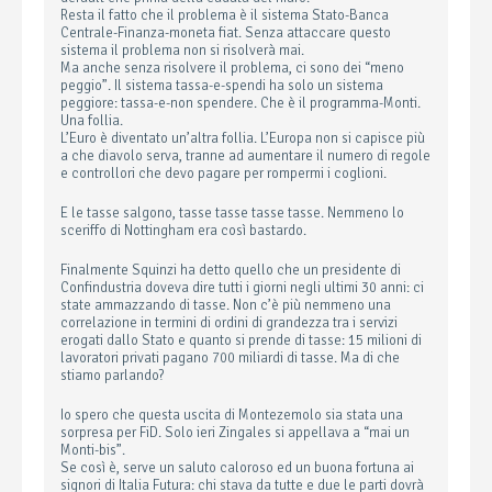
Resta il fatto che il problema è il sistema Stato-Banca
Centrale-Finanza-moneta fiat. Senza attaccare questo
sistema il problema non si risolverà mai.
Ma anche senza risolvere il problema, ci sono dei “meno
peggio”. Il sistema tassa-e-spendi ha solo un sistema
peggiore: tassa-e-non spendere. Che è il programma-Monti.
Una follia.
L’Euro è diventato un’altra follia. L’Europa non si capisce più
a che diavolo serva, tranne ad aumentare il numero di regole
e controllori che devo pagare per rompermi i coglioni.
E le tasse salgono, tasse tasse tasse tasse. Nemmeno lo
sceriffo di Nottingham era così bastardo.
Finalmente Squinzi ha detto quello che un presidente di
Confindustria doveva dire tutti i giorni negli ultimi 30 anni: ci
state ammazzando di tasse. Non c’è più nemmeno una
correlazione in termini di ordini di grandezza tra i servizi
erogati dallo Stato e quanto si prende di tasse: 15 milioni di
lavoratori privati pagano 700 miliardi di tasse. Ma di che
stiamo parlando?
Io spero che questa uscita di Montezemolo sia stata una
sorpresa per FiD. Solo ieri Zingales si appellava a “mai un
Monti-bis”.
Se così è, serve un saluto caloroso ed un buona fortuna ai
signori di Italia Futura: chi stava da tutte e due le parti dovrà