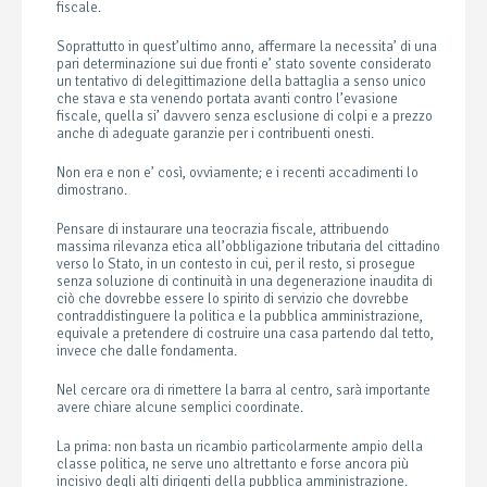
fiscale.
Soprattutto in quest’ultimo anno, affermare la necessita’ di una
pari determinazione sui due fronti e’ stato sovente considerato
un tentativo di delegittimazione della battaglia a senso unico
che stava e sta venendo portata avanti contro l’evasione
fiscale, quella si’ davvero senza esclusione di colpi e a prezzo
anche di adeguate garanzie per i contribuenti onesti.
Non era e non e’ così, ovviamente; e i recenti accadimenti lo
dimostrano.
Pensare di instaurare una teocrazia fiscale, attribuendo
massima rilevanza etica all’obbligazione tributaria del cittadino
verso lo Stato, in un contesto in cui, per il resto, si prosegue
senza soluzione di continuità in una degenerazione inaudita di
ciò che dovrebbe essere lo spirito di servizio che dovrebbe
contraddistinguere la politica e la pubblica amministrazione,
equivale a pretendere di costruire una casa partendo dal tetto,
invece che dalle fondamenta.
Nel cercare ora di rimettere la barra al centro, sarà importante
avere chiare alcune semplici coordinate.
La prima: non basta un ricambio particolarmente ampio della
classe politica, ne serve uno altrettanto e forse ancora più
incisivo degli alti dirigenti della pubblica amministrazione.