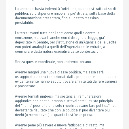
La seconda: basta indennità forfettarie, quando si tratta di soldi
pubblici; solo stipendi e rimborsi a pie’ di lista, sulla base della
documentazione presentata, fino a un tetto massimo
prestabilito.
La terza: avanti tutta con leggi come quella contro la
corruzione, ma avanti anche con il disegno di legge, gia’
depositato in Senato, per l’istituzione di un’Agenzia delle uscite
con poteri analoghi a quelli dell’Agenzia delle entrate, a
cominciare dalla natura esecutiva delle contestazioni.
Senza queste coordinate, non andremo lontano.
Avremo magari una nuova classe politica, ma essa sarà
ostaggio di burocrati selezionati dalla precedente, con la quale
evidentemente hanno saputo trovare affinità tali da fare carriera
e prosperare.
Avremo formali rimborsi, ma sostanziali remunerazioni
aggiuntive che continueranno a stravolgere il giusto principio
del “non e’ possibile che solo i ricchi possano fare politica” nel
devastante risultato che con la politica si può diventare piu’
ricchi (o meno poveri) di quanto lo si fosse prima.
Avremo pene più severe e nuove fattispecie di reato, ma