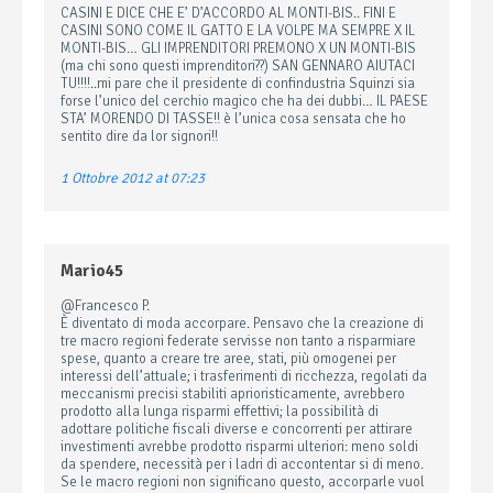
CASINI E DICE CHE E’ D’ACCORDO AL MONTI-BIS.. FINI E
CASINI SONO COME IL GATTO E LA VOLPE MA SEMPRE X IL
MONTI-BIS… GLI IMPRENDITORI PREMONO X UN MONTI-BIS
(ma chi sono questi imprenditori??) SAN GENNARO AIUTACI
TU!!!!..mi pare che il presidente di confindustria Squinzi sia
forse l’unico del cerchio magico che ha dei dubbi… IL PAESE
STA’ MORENDO DI TASSE!! è l’unica cosa sensata che ho
sentito dire da lor signori!!
1 Ottobre 2012 at 07:23
Mario45
@Francesco P.
È diventato di moda accorpare. Pensavo che la creazione di
tre macro regioni federate servisse non tanto a risparmiare
spese, quanto a creare tre aree, stati, più omogenei per
interessi dell’attuale; i trasferimenti di ricchezza, regolati da
meccanismi precisi stabiliti aprioristicamente, avrebbero
prodotto alla lunga risparmi effettivi; la possibilità di
adottare politiche fiscali diverse e concorrenti per attirare
investimenti avrebbe prodotto risparmi ulteriori: meno soldi
da spendere, necessità per i ladri di accontentar si di meno.
Se le macro regioni non significano questo, accorparle vuol