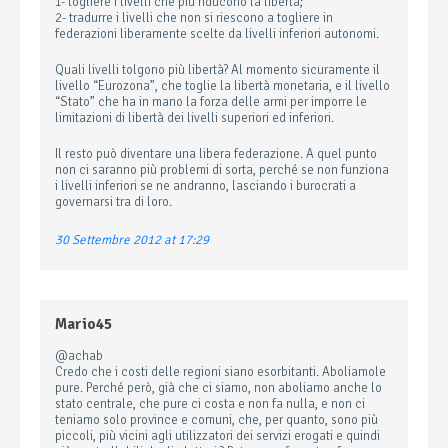
1- togliere i livelli che più riducono la libertà;
2- tradurre i livelli che non si riescono a togliere in
federazioni liberamente scelte da livelli inferiori autonomi.
Quali livelli tolgono più libertà? Al momento sicuramente il
livello “Eurozona”, che toglie la libertà monetaria, e il livello
“Stato” che ha in mano la forza delle armi per imporre le
limitazioni di libertà dei livelli superiori ed inferiori.
Il resto può diventare una libera federazione. A quel punto
non ci saranno più problemi di sorta, perché se non funziona
i livelli inferiori se ne andranno, lasciando i burocrati a
governarsi tra di loro.
30 Settembre 2012 at 17:29
Mario45
@achab
Credo che i costi delle regioni siano esorbitanti. Aboliamole
pure. Perché però, già che ci siamo, non aboliamo anche lo
stato centrale, che pure ci costa e non fa nulla, e non ci
teniamo solo province e comuni, che, per quanto, sono più
piccoli, più vicini agli utilizzatori dei servizi erogati e quindi