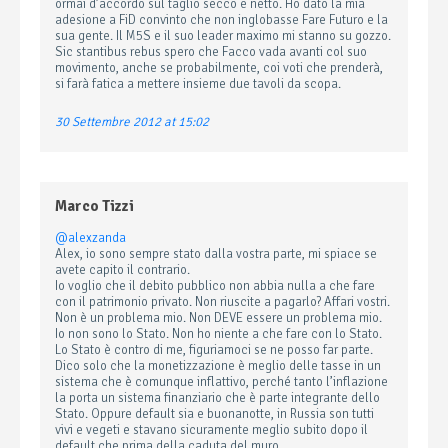
ormai d’accordo sul taglio secco e netto. Ho dato la mia
adesione a FiD convinto che non inglobasse Fare Futuro e la
sua gente. Il M5S e il suo leader maximo mi stanno su gozzo.
Sic stantibus rebus spero che Facco vada avanti col suo
movimento, anche se probabilmente, coi voti che prenderà,
si farà fatica a mettere insieme due tavoli da scopa.
30 Settembre 2012 at 15:02
Marco Tizzi
@alexzanda
Alex, io sono sempre stato dalla vostra parte, mi spiace se
avete capito il contrario.
Io voglio che il debito pubblico non abbia nulla a che fare
con il patrimonio privato. Non riuscite a pagarlo? Affari vostri.
Non è un problema mio. Non DEVE essere un problema mio.
Io non sono lo Stato. Non ho niente a che fare con lo Stato.
Lo Stato è contro di me, figuriamoci se ne posso far parte.
Dico solo che la monetizzazione è meglio delle tasse in un
sistema che è comunque inflattivo, perché tanto l’inflazione
la porta un sistema finanziario che è parte integrante dello
Stato. Oppure default sia e buonanotte, in Russia son tutti
vivi e vegeti e stavano sicuramente meglio subito dopo il
default che prima della caduta del muro.