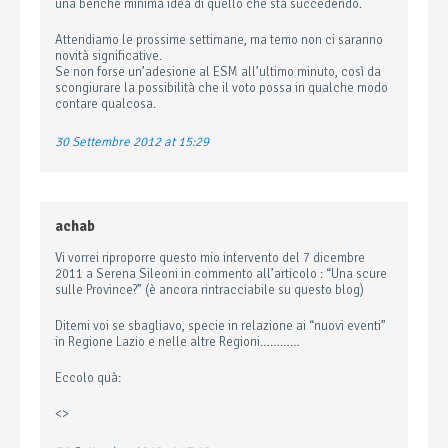
una benché minima idea di quello che sta succedendo.
Attendiamo le prossime settimane, ma temo non ci saranno
novità significative.
Se non forse un’adesione al ESM all’ultimo minuto, così da
scongiurare la possibilità che il voto possa in qualche modo
contare qualcosa.
30 Settembre 2012 at 15:29
achab
Vi vorrei riproporre questo mio intervento del 7 dicembre
2011 a Serena Sileoni in commento all’articolo : “Una scure
sulle Province?” (è ancora rintracciabile su questo blog)
Ditemi voi se sbagliavo, specie in relazione ai “nuovi eventi”
in Regione Lazio e nelle altre Regioni…………
Eccolo quà:
<>