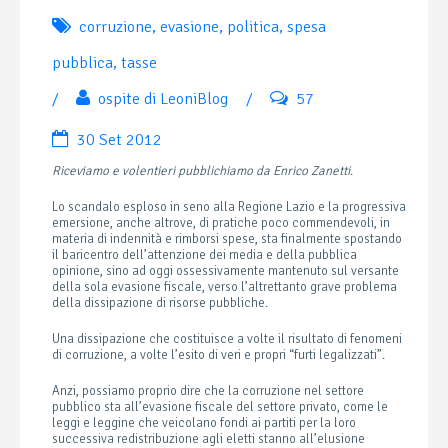
corruzione
,
evasione
,
politica
,
spesa
pubblica
,
tasse
/
ospite di LeoniBlog
/
57
30 Set 2012
Riceviamo e volentieri pubblichiamo da Enrico Zanetti
.
Lo scandalo esploso in seno alla Regione Lazio e la progressiva
emersione, anche altrove, di pratiche poco commendevoli, in
materia di indennità e rimborsi spese, sta finalmente spostando
il baricentro dell’attenzione dei media e della pubblica
opinione, sino ad oggi ossessivamente mantenuto sul versante
della sola evasione fiscale, verso l’altrettanto grave problema
della dissipazione di risorse pubbliche.
Una dissipazione che costituisce a volte il risultato di fenomeni
di corruzione, a volte l’esito di veri e propri “furti legalizzati”.
Anzi, possiamo proprio dire che la corruzione nel settore
pubblico sta all’evasione fiscale del settore privato, come le
leggi e leggine che veicolano fondi ai partiti per la loro
successiva redistribuzione agli eletti stanno all’elusione