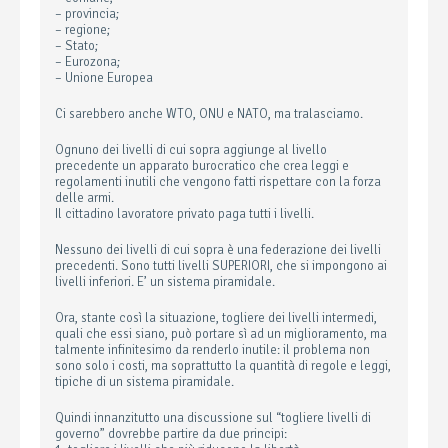
– provincia;
– regione;
– Stato;
– Eurozona;
– Unione Europea
Ci sarebbero anche WTO, ONU e NATO, ma tralasciamo.
Ognuno dei livelli di cui sopra aggiunge al livello
precedente un apparato burocratico che crea leggi e
regolamenti inutili che vengono fatti rispettare con la forza
delle armi.
Il cittadino lavoratore privato paga tutti i livelli.
Nessuno dei livelli di cui sopra è una federazione dei livelli
precedenti. Sono tutti livelli SUPERIORI, che si impongono ai
livelli inferiori. E’ un sistema piramidale.
Ora, stante così la situazione, togliere dei livelli intermedi,
quali che essi siano, può portare sì ad un miglioramento, ma
talmente infinitesimo da renderlo inutile: il problema non
sono solo i costi, ma soprattutto la quantità di regole e leggi,
tipiche di un sistema piramidale.
Quindi innanzitutto una discussione sul “togliere livelli di
governo” dovrebbe partire da due principi: