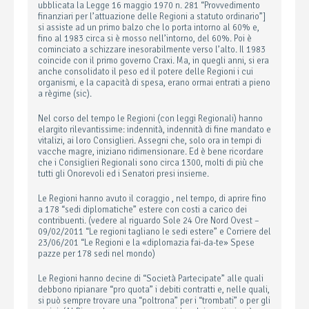
ubblicata la Legge 16 maggio 1970 n. 281 “Provvedimento
finanziari per l’attuazione delle Regioni a statuto ordinario”]
si assiste ad un primo balzo che lo porta intorno al 60% e,
fino al 1983 circa si è mosso nell’intorno, del 60%. Poi è
cominciato a schizzare inesorabilmente verso l’alto. Il 1983
coincide con il primo governo Craxi. Ma, in quegli anni, si era
anche consolidato il peso ed il potere delle Regioni i cui
organismi, e la capacità di spesa, erano ormai entrati a pieno
a règime (sic).
Nel corso del tempo le Regioni (con leggi Regionali) hanno
elargito rilevantissime: indennità, indennità di fine mandato e
vitalizi, ai loro Consiglieri. Assegni che, solo ora in tempi di
vacche magre, iniziano ridimensionare. Ed è bene ricordare
che i Consiglieri Regionali sono circa 1300, molti di più che
tutti gli Onorevoli ed i Senatori presi insieme.
Le Regioni hanno avuto il coraggio , nel tempo, di aprire fino
a 178 “sedi diplomatiche” estere con costi a carico dei
contribuenti. (vedere al riguardo Sole 24 Ore Nord Ovest –
09/02/2011 “Le regioni tagliano le sedi estere” e Corriere del
23/06/201 “Le Regioni e la «diplomazia fai-da-te» Spese
pazze per 178 sedi nel mondo)
Le Regioni hanno decine di “Società Partecipate” alle quali
debbono ripianare “pro quota” i debiti contratti e, nelle quali,
si può sempre trovare una “poltrona” per i “trombati” o per gli