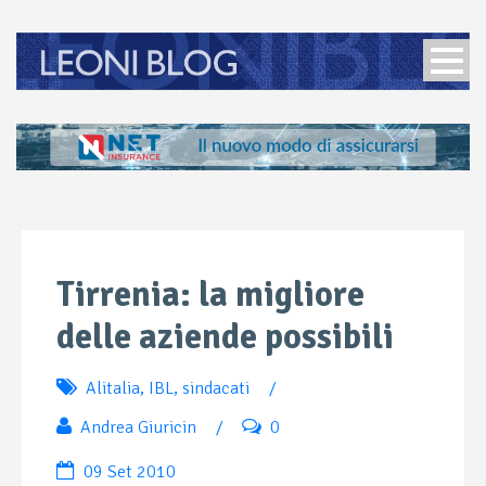
Tirrenia: la migliore
delle aziende possibili
Alitalia
,
IBL
,
sindacati
/
Andrea Giuricin
/
0
09 Set 2010