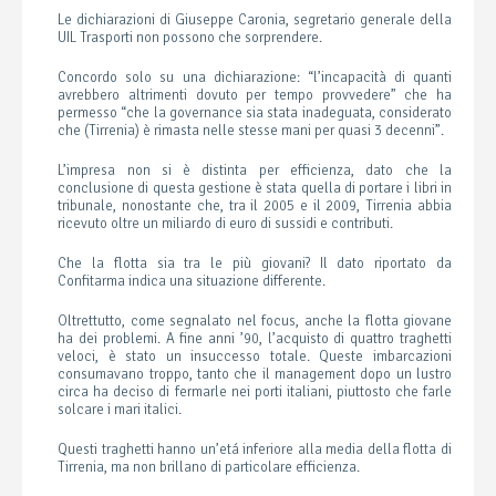
Le dichiarazioni di Giuseppe Caronia, segretario generale della
UIL Trasporti non possono che sorprendere.
Concordo solo su una dichiarazione: “l’incapacità di quanti
avrebbero altrimenti dovuto per tempo provvedere” che ha
permesso “che la governance sia stata inadeguata, considerato
che (Tirrenia) è rimasta nelle stesse mani per quasi 3 decenni”.
L’impresa non si è distinta per efficienza, dato che la
conclusione di questa gestione è stata quella di portare i libri in
tribunale, nonostante che, tra il 2005 e il 2009, Tirrenia abbia
ricevuto oltre un miliardo di euro di sussidi e contributi.
Che la flotta sia tra le più giovani? Il dato riportato da
Confitarma indica una situazione differente.
Oltrettutto, come segnalato nel focus, anche la flotta giovane
ha dei problemi. A fine anni ’90, l’acquisto di quattro traghetti
veloci, è stato un insuccesso totale. Queste imbarcazioni
consumavano troppo, tanto che il management dopo un lustro
circa ha deciso di fermarle nei porti italiani, piuttosto che farle
solcare i mari italici.
Questi traghetti hanno un’etá inferiore alla media della flotta di
Tirrenia, ma non brillano di particolare efficienza.