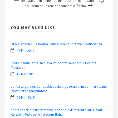
Un ostacolo in meno alla installazione della banda larga
La libertà della rete condannata a Milano
YOU MAY ALSO LIKE
OPA e stranieri: la norma “antiscorrerie” premia l’inefficienza
25 Feb 2017
Enel e banda larga: la clava Pd contro Telecom e Bolloré-
Mediaset
12 Mag 2015
Banda larga, non banda Bassotti: il governo ci risparmi un piano
Rovati bis espropriatore
01 Mar 2015
Basta rodei: c’è un interesse nazionale di mercato sulle torri
RaiWay, Mediaset e Telecom Italia