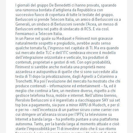
I giornali del gruppo De Benedetti ci hanno provato, sparando
una rumorosa bordata d’artiglieria da Repubblica con
successivo fuoco di copertura di tutte le testate del gruppo.
Berlusconi si prende Telecom Italia, un amico di Berlusconi va a
Generali, un sindaco di Berlusconi svende l’Acea, un messo di
Berlusconi entra nel patto di sindacato di RCS. E via così.
Fermiamoci a Telecom Italia.
In un Paese nel quale su Mediaset e Fininvest non gravasse
naturalmente sospetto e pregiudizio, avrebbe avuto senso
qualche tornata fa, l’ingresso nel capitale di TI. Ma era quando
sul mercato delle TLC e dell’ITC sembrava vincere il modello
dell’integrazione orizzontale e verticale, tra produttori di
contenuti, proprietari e gestori di reti. Con ogni probabilità,
Fininvest si sarebbe anche rivelata una proprietà meno
azzardosa e autopunitiva di quelle che si sono succedute alla
testa di TI dopo la privatizzazione, dagli Agnelli a Colaninno a
Tronchetti. Ma poi l’evoluzione del mercato ha mostrato che chi
produce contenuti – informazione ed entertainment – fa, ed è
meglio che continui a fare, un mestiere diverso, rispetto a chi
gestisce telefonia fissa, mobile e internet. Nell’ultimo biennio,
Piersilvio Berlusconi si è ingarellato a riacchiappare SKY sui set
top box a pagamento, sia pure a minor ARPU di Mudoch, e per sì
e per no – nell’incertezza di un partner sicuro come carrier con
cui stringere un’alleanza sicura per l’IPTV, la televisione su
Internet a banda larga – ha preferito puntare a una piattaforma
autonoma. Tanto, per la banda larga al momento attuale e cioè
stante l’impossibilità per TI di investirvi visto che il suo ritorno