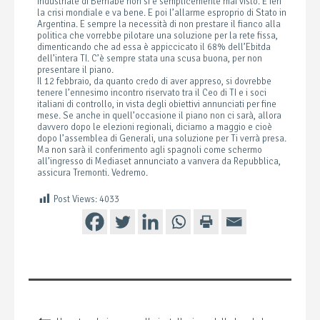
industriale di Bernabè non si è semplicemente mai visto. E ieri
la crisi mondiale e va bene. E poi l’allarme esproprio di Stato in
Argentina. E sempre la necessità di non prestare il fianco alla
politica che vorrebbe pilotare una soluzione per la rete fissa,
dimenticando che ad essa è appiccicato il 68% dell’Ebitda
dell’intera TI. C’è sempre stata una scusa buona, per non
presentare il piano.
Il 12 febbraio, da quanto credo di aver appreso, si dovrebbe
tenere l’ennesimo incontro riservato tra il Ceo di TI e i soci
italiani di controllo, in vista degli obiettivi annunciati per fine
mese. Se anche in quell’occasione il piano non ci sarà, allora
davvero dopo le elezioni regionali, diciamo a maggio e cioè
dopo l’assemblea di Generali, una soluzione per Ti verrà presa.
Ma non sarà il conferimento agli spagnoli come schermo
all’ingresso di Mediaset annunciato a vanvera da Repubblica,
assicura Tremonti. Vedremo.
Post Views:
4033