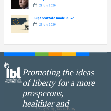
29 Giu 2026
Supercazzole made in G7
29 Giu 2026
Promoting the ideas
of liberty for a more
prosperous,
healthier and
Privacy Policy
-
Cookie Policy