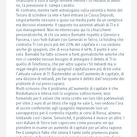
finanziario è solo a lungo termine mentre i 35 miliardi di debiti
no, la previsione è: campa cavallo.
Al contrario, mentre tanti astrologano sulla volontà o meno del
Tesoro di scindere la rete e farvi entrare la Cassa Depositi,
singolarmente nessuno o quasi sui media parte da un semplice
ma decisivo elemento. Il rapporto tra azionisti attuali di TI e il
suo management. Non mi interessano qui le chiacchiere
personalistiche, di chi sia amico Bernabè rispetto a Geronzi e
Passera, i soci forti italiani con Generali in Telco, la holding che
controlla TI con poco più del 22% del capitale e i cui siedono
anche gli spagnoli, che di essa hanno il 46%. Il punto è uno
solo. Bernabè ha fatto scrivere a fonti giornalistiche amiche che
non ci sarebbe nessun bisogno di annegare il debito di TI in
quello di Telefonica, che per altro supera i 50 miliardi ma si
regge meglio perché gli spagnoli capitalizzano più di tre volte
l’attuale valore di TI. Basterebbe un bell’aumento di capitale, di
una dozzina di miliardi, per far sparire il debito dall’orizzonte dei
problemi di cui preoccuparsi.
Molti scrivono che il problema all’aumento di capitale è che
Mediobanca e Intesa non lo vogliono sottoscrivere, anzi
fremendo per il valore che resta scritto nei loro libri patrimoniali
per oltre 2 euro di un titolo che oggi ne vale 1, non vedono l’ora
di uscire conferendo agli spagnolo imponendo loro un
sovrapprezzo per il controllo rispetto ai corsi di Borsa, almeno
limitando così i danni. Senonché, il problema è invece un altro. I
soci italiani di Telco non capiscono come possano sin qui
prendere in esame un aumento di capitale per un’altra ragione.
Per il semplice fatto che sinora il tante volte promesso piano