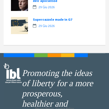
dell’apocalisse
29 Giu 2026
Supercazzole made in G7
29 Giu 2026
Promoting the ideas
of liberty for a more
prosperous,
healthier and
Privacy Policy
-
Cookie Policy