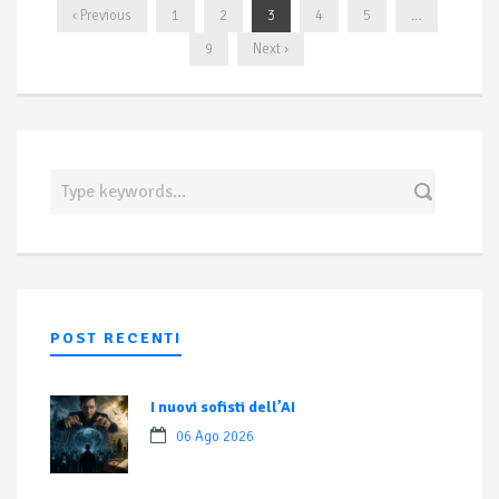
‹ Previous
1
2
3
4
5
…
9
Next ›
POST RECENTI
I nuovi sofisti dell’AI
06 Ago 2026