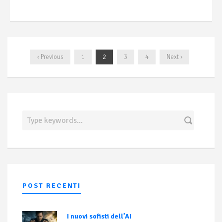
‹ Previous
1
2
3
4
Next ›
POST RECENTI
I nuovi sofisti dell’AI