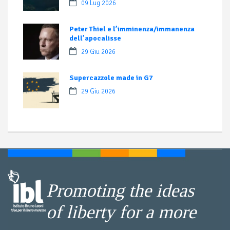
09 Lug 2026
Peter Thiel e l’imminenza/immanenza
dell’apocalisse
29 Giu 2026
Supercazzole made in G7
29 Giu 2026
Promoting the ideas
of liberty for a more