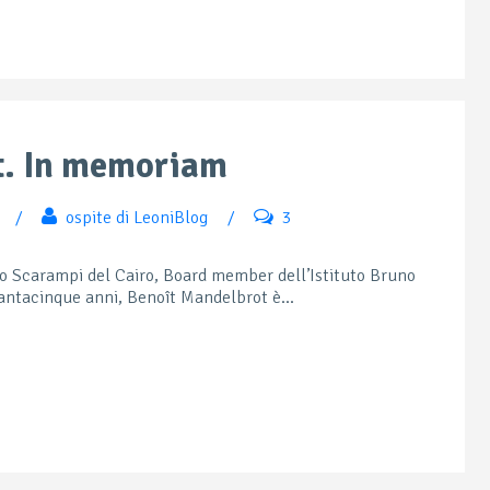
t. In memoriam
/
ospite di LeoniBlog
/
3
 Scarampi del Cairo, Board member dell’Istituto Bruno
antacinque anni, Benoît Mandelbrot è...