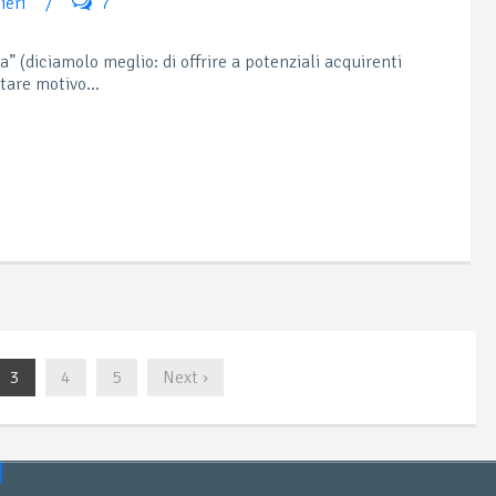
ieri
/
7
” (diciamolo meglio: di offrire a potenziali acquirenti
tare motivo...
3
4
5
Next ›