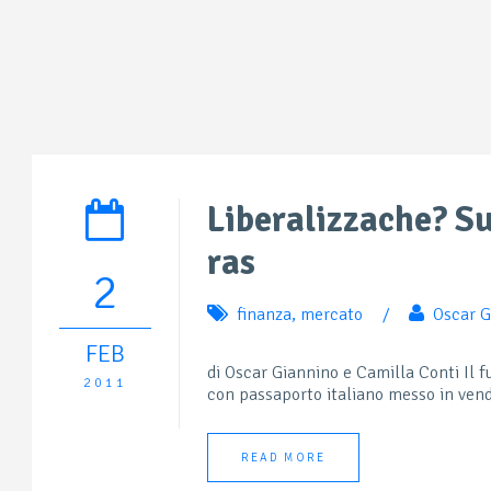
Liberalizzache? Sul
ras
2
finanza
,
mercato
/
Oscar G
FEB
di Oscar Giannino e Camilla Conti Il fu
2011
con passaporto italiano messo in vendi
READ MORE