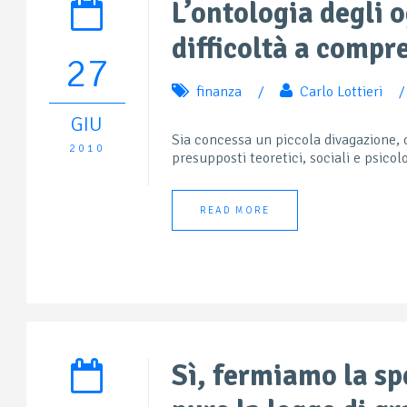
L’ontologia degli o
difficoltà a compr
27
finanza
/
Carlo Lottieri
/
GIU
Sia concessa un piccola divagazione, 
2010
presupposti teoretici, sociali e psicol
READ MORE
Sì, fermiamo la s