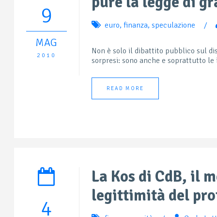
pure la legge di gr
9
euro
,
finanza
,
speculazione
/
MAG
Non è solo il dibattito pubblico sul dis
2010
sorpresi: sono anche e soprattutto le i
READ MORE
La Kos di CdB, il m
legittimità del pro
4