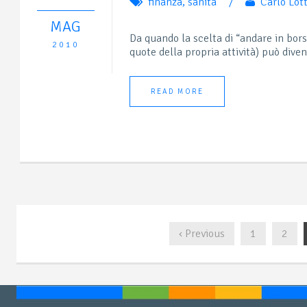
finanza
,
sanità
/
Carlo Lott
MAG
Da quando la scelta di “andare in borsa
2010
quote della propria attività) può diven
READ MORE
‹ Previous
1
2