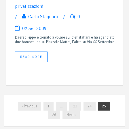
privatizzazioni
/
Carlo Stagnaro
/
0
02 Set 2009
L’aereo Pippo è tornato a volare sui cieli italiani e ha sganciato
due bombe: una su Piazzale Mattei, l’altra su Via XX Settembre...
READ MORE
‹ Previous
1
…
23
24
25
26
Next ›