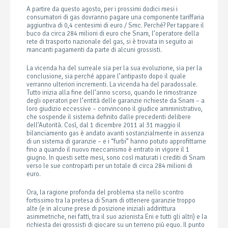
A partire da questo agosto, per i prossimi dodici mesi i
consumatori di gas dovranno pagare una componente tariffaria
aggiuntiva di 0,4 centesimi di euro / Smc. Perché? Per tappare il
buco da circa 284 milioni di euro che Snam, l’operatore della
rete di trasporto nazionale del gas, si è trovata in seguito ai
mancanti pagamenti da parte di alcuni grossisti.
La vicenda ha del surreale sia per la sua evoluzione, sia per la
conclusione, sia perché appare l’antipasto dopo il quale
verranno ulteriori incrementi. La vicenda ha del paradossale.
Tutto inizia alla fine dell’anno scorso, quando le rimostranze
degli operatori per l’entità delle garanzie richieste da Snam – a
loro giudizio eccessive – convincono il giudice amministrativo,
che sospende il sistema definito dalle precedenti delibere
dell’Autorità. Così, dal 1 dicembre 2011 al 31 maggio il
bilanciamento gas è andato avanti sostanzialmente in assenza
di un sistema di garanzie – e i “furbi” hanno potuto approfittarne
fino a quando il nuovo meccanismo è entrato in vigore il 1
giugno. In questi sette mesi, sono così maturati i crediti di Snam
verso le sue controparti per un totale di circa 284 milioni di
euro.
Ora, la ragione profonda del problema sta nello scontro
fortissimo tra la pretesa di Snam di ottenere garanzie troppo
alte (e in alcune prese di posizione iniziali addirittura
asimmetriche, nei fatti, tra il suo azionista Eni e tutti gli altri) e la
richiesta dei grossisti di giocare su un terreno più equo. Il punto