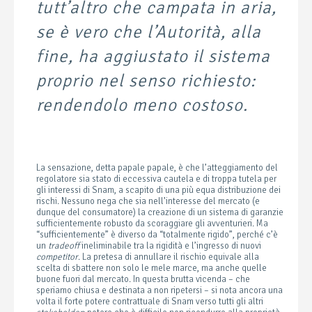
tutt’altro che campata in aria,
se è vero che l’Autorità, alla
fine, ha aggiustato il sistema
proprio nel senso richiesto:
rendendolo meno costoso.
La sensazione, detta papale papale, è che l’atteggiamento del
regolatore sia stato di eccessiva cautela e di troppa tutela per
gli interessi di Snam, a scapito di una più equa distribuzione dei
rischi. Nessuno nega che sia nell’interesse del mercato (e
dunque del consumatore) la creazione di un sistema di garanzie
sufficientemente robusto da scoraggiare gli avventurieri. Ma
“sufficientemente” è diverso da “totalmente rigido”, perché c’è
un
tradeoff
ineliminabile tra la rigidità e l’ingresso di nuovi
competitor
. La pretesa di annullare il rischio equivale alla
scelta di sbattere non solo le mele marce, ma anche quelle
buone fuori dal mercato. In questa brutta vicenda – che
speriamo chiusa e destinata a non ripetersi – si nota ancora una
volta il forte potere contrattuale di Snam verso tutti gli altri