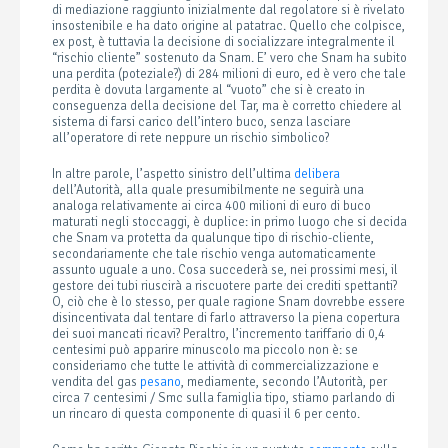
di mediazione raggiunto inizialmente dal regolatore si è rivelato
insostenibile e ha dato origine al patatrac. Quello che colpisce,
ex post, è tuttavia la decisione di socializzare integralmente il
“rischio cliente” sostenuto da Snam. E’ vero che Snam ha subito
una perdita (poteziale?) di 284 milioni di euro, ed è vero che tale
perdita è dovuta largamente al “vuoto” che si è creato in
conseguenza della decisione del Tar, ma è corretto chiedere al
sistema di farsi carico dell’intero buco, senza lasciare
all’operatore di rete neppure un rischio simbolico?
In altre parole, l’aspetto sinistro dell’ultima
delibera
dell’Autorità, alla quale presumibilmente ne seguirà una
analoga relativamente ai circa 400 milioni di euro di buco
maturati negli stoccaggi, è duplice: in primo luogo che si decida
che Snam va protetta da qualunque tipo di rischio-cliente,
secondariamente che tale rischio venga automaticamente
assunto uguale a uno. Cosa succederà se, nei prossimi mesi, il
gestore dei tubi riuscirà a riscuotere parte dei crediti spettanti?
O, ciò che è lo stesso, per quale ragione Snam dovrebbe essere
disincentivata dal tentare di farlo attraverso la piena copertura
dei suoi mancati ricavi? Peraltro, l’incremento tariffario di 0,4
centesimi può apparire minuscolo ma piccolo non è: se
consideriamo che tutte le attività di commercializzazione e
vendita del gas
pesano
, mediamente, secondo l’Autorità, per
circa 7 centesimi / Smc sulla famiglia tipo, stiamo parlando di
un rincaro di questa componente di quasi il 6 per cento.