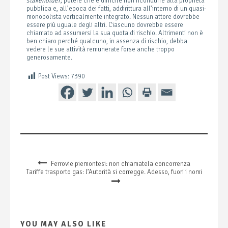
stakeholder
; potere che è difficile non ricondurre alla proprietà
pubblica e, all’epoca dei fatti, addirittura all’interno di un quasi-
monopolista verticalmente integrato. Nessun attore dovrebbe
essere più uguale degli altri. Ciascuno dovrebbe essere
chiamato ad assumersi la sua quota di rischio. Altrimenti non è
ben chiaro perché qualcuno, in assenza di rischio, debba
vedere le sue attività remunerate forse anche troppo
generosamente.
Post Views:
7390
Ferrovie piemontesi: non chiamatela concorrenza
Tariffe trasporto gas: l’Autorità si corregge. Adesso, fuori i nomi
YOU MAY ALSO LIKE