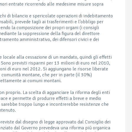
nori entrate ricorrendo alle medesime misure sopra
i di bilancio e spericolate operazioni di indebitamento
abili, prevede tagli ai trasferimenti e l’obbligo per
cendo la composizione dei propri organi (i consigli
ediante la soppressione della figura del direttore
tramento amministrativo, dei difensori civici e dei
e locale alla cessazione di un mandato, quindi gli effetti
. Sono previsti risparmi per 13 milioni di euro nel 2010,
oni di euro nel 2012. Si aggiungano le risorse liberate
le comunità montane, che per in parte (il 30%)
irettamente ai comuni montani.
n proprio. La scelta di agganciare la riforma degli enti
ficace e permette di produrre effetti a breve e medio
e sarebbe troppo lungo e incontrerebbe resistenze che
ntenuto.
reviste dal disegno di legge approvato dal Consiglio dei
cenziato dal Governo prevedeva una riforma più organica