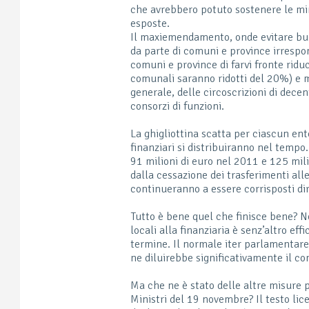
che avrebbero potuto sostenere le mi
esposte.
Il maxiemendamento, onde evitare buch
da parte di comuni e province irrespons
comuni e province di farvi fronte ridu
comunali saranno ridotti del 20%) e m
generale, delle circoscrizioni di decen
consorzi di funzioni.
La ghigliottina scatta per ciascun ent
finanziari si distribuiranno nel tempo
91 milioni di euro nel 2011 e 125 mili
dalla cessazione dei trasferimenti al
continueranno a essere corrisposti d
Tutto è bene quel che finisce bene? No
locali alla finanziaria è senz’altro ef
termine. Il normale iter parlamentar
ne diluirebbe significativamente il co
Ma che ne è stato delle altre misure p
Ministri del 19 novembre? Il testo li