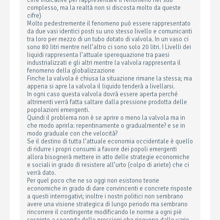
cifre indicative per rappresentare il fenomeno nel suo
complesso, ma la realtà non si discosta molto da queste
cifre)
Molto pedestremente il fenomeno può essere rappresentato
da due vasi identici posti su uno stesso livello e comunicanti
tra loro per mezzo di un tubo dotato di valvola. In un vaso ci
sono 80 litri mentre nell’altro ci sono solo 20 litri. I Livelli dei
liquidi rappresenta l’attuale sperequazione tra paesi
industrializzati e gli altri mentre la valvola rappresenta il
fenomeno della globalizzazione
Finche la valvola è chiusa la situazione rimane la stessa; ma
appena si apre la valvola il liquido tenderà a livellarsi.
In ogni caso questa valvola dovrà essere aperta perché
altrimenti verrà fatta saltare dalla pressione prodotta delle
popolazioni emergenti.
Quindi il problema non è se aprire o meno la valvola ma in
che modo aprirla: repentinamente o gradualmente? e se in
modo graduale con che velocità?
Se il destino di tutta l’attuale economia occidentale è quello
di ridurre i propri consumi a favore dei popoli emergenti
allora bisognerà mettere in atto delle strategie economiche
e sociali in grado di resistere all’urto (colpo di ariete) che ci
verrà dato.
Per quel poco che ne so oggi non esistono teorie
economiche in grado di dare convincenti e concrete risposte
a questi interrogativi; inoltre i nostri politici non sembrano
avere una visione strategica di lungo periodo ma sembrano
rincorrere il contingente modificando le norme a ogni piè