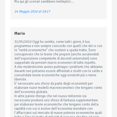
Ma qui gli scenari sarebbero molteplici….
24 Maggio 2010 at 19:17
Mario
31/05/2010 Oggi ho sentito, come tutti i giorni, il tuo
programma e non sempre concordo con quelli che dici e con
le “verità economiche” che sostieni a spada tratta. Sono
consapevole che le teorie che proponi (anche avvalendoti
dell’esposizione competente di docenti universitari) sono
supportate da pensieri macro economici di tutto rispetto.
A mio modestissimo avviso purtroppo i problemi che abbiamo
davanti non potranno essere affrontati e risolti con le solite e
consolidate teorie economiche oggi esistenti più o meno
liberiste.
E’ necessario uno sforzo da parte degli economisti per
elaborare nuovi modelli macroeconomici che tengano conto
dell’economia globale.
In altre parole ritengo che nel nuovo millennio sia
necessario produrre uno sforzo di fantasia supplementare
per elaborare teorie economiche che tengano conto della
rapidità con cui si evolve dell’economia mondiale con
l’affacciarsi sul mercato di nuove potenze economiche quali