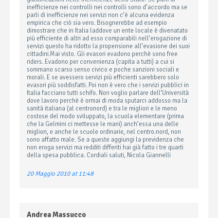
inefficienze nei controlli nei controlli sono d’accordo ma se
parli di inefficienze nei servizi non c’è alcuna evidenza
empirica che ciò sia vero. Bisognerebbe ad esempio
dimostrare che in Italia laddove un ente locale è divenatato
più efficiente di altri ad esso comparabili nell’erogazione di
servizi questo ha ridotto la propensione all’evasione dei suoi
cittadini.Mai visto. Gli evasori evadono perchè sono free
riders. Evadono per convenienza (capita a tutti) a cui si
sommano scarso senso civico e poche sanzioni sociali e
morali. E se avessero servizi più efficienti sarebbero solo
evasori più soddisfatti. Poi non è vero che i servizi pubblici in
Italia facciano tutti schifo. Non voglio parlare dell’Università
dove lavoro perchè è ormai di moda sputarci addosso ma la
sanità italiana (al centronord) e tra le migliori e le meno
costose del modo sviluppato, la scuola elementare (prima
che la Gelmini ci mettesse le mani) anch’essa una delle
migliori, e anche le scuole ordinarie, nel centro.nord, non
sono affatto male. Se a queste aggiungi la previdenza che
non eroga servizi ma redditi differiti hai già fatto i tre quarti
della spesa pubblica. Cordiali saluti, Nicola Giannelli
20 Maggio 2010 at 11:48
Andrea Massucco