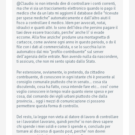
@Claudio: io non intendo dire di controllare i conti correnti,
ma che vi sia un tracciamento elettronico quando io pago il
medico che da un lato mi aggiorni il database delle “ricevute
per spese mediche” automaticamente e dall’altro aiuti il
fisco a controllare il medico. Idem per avvocati, notai,
idraulici e quanti altri. Io sono dell’idea che persino pagare il
taxi deve essere tracciato, perche’ anche li’ si evade
eccome. Alla fine anziche’ produrre una montagnetta di
cartacce, come avviene ogni anno in questo periodo, o do il
file con i dati al commercialista, o se lo succhia lui in
automatico dal mio “profilo-contribuente” sul server
dell’agenzia delle entrate. Non avendo nulla da nascondere,
ti assicuro, che non mi sento spiato dallo Stato.
Per estensione, ovviamente, io pretendo, da cittadino
contribuente, di conoscere in ogni istante chi è presente al
consiglio comunale piuttosto che in senato… cosa sta
discutendo, cosa ha fatto, cosa intende fare etc… cosi’ come
voglio conoscere in tempo reale quanto viene speso e per
cosa, dal comando dei vigili urbani piuttosto che dalla
provincia… oggi i mezzi di comunicazione ci possono
permettere questa forma di controllo.
Del resto, la legge non vieta al datore di lavoro di controllare
se i lavoratori lavorano, quindi perche’ io non devo sapere
chi spende i miei soldi e come li spende e, concludo per
tornare al discorso di questo post, perche’ non dovrei