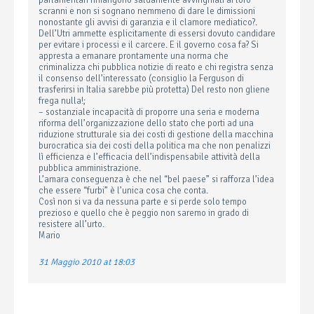
parlamentari rimangono saldamente avvinghiati ai loro
scranni e non si sognano nemmeno di dare le dimissioni
nonostante gli avvisi di garanzia e il clamore mediatico?.
Dell’Utri ammette esplicitamente di essersi dovuto candidare
per evitare i processi e il carcere. E il governo cosa fa? Si
appresta a emanare prontamente una norma che
criminalizza chi pubblica notizie di reato e chi registra senza
il consenso dell’interessato (consiglio la Ferguson di
trasferirsi in Italia sarebbe più protetta) Del resto non gliene
frega nulla!;
– sostanziale incapacità di proporre una seria e moderna
riforma dell’organizzazione dello stato che porti ad una
riduzione strutturale sia dei costi di gestione della macchina
burocratica sia dei costi della politica ma che non penalizzi
lì efficienza e l’efficacia dell’indispensabile attività della
pubblica amministrazione.
L’amara conseguenza è che nel “bel paese” si rafforza l’idea
che essere “furbi” è l’unica cosa che conta.
Così non si va da nessuna parte e si perde solo tempo
prezioso e quello che è peggio non saremo in grado di
resistere all’urto.
Mario
31 Maggio 2010 at 18:03