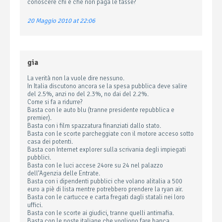
conoscere chi è che non paga le tasse?
20 Maggio 2010 at 22:06
gia
La verità non la vuole dire nessuno.
In Italia discutono ancora se la spesa pubblica deve salire
del 2.5%, anzi no del 2.3%, no dai del 2.2%.
Come si fa a ridurre?
Basta con le auto blu (tranne presidente repubblica e
premier).
Basta con i film spazzatura finanziati dallo stato.
Basta con le scorte parcheggiate con il motore acceso sotto
casa dei potenti.
Basta con Internet explorer sulla scrivania degli impiegati
pubblici.
Basta con le luci accese 24ore su 24 nel palazzo
dell’Agenzia delle Entrate.
Basta con i dipendenti pubblici che volano alitalia a 500
euro a piè di lista mentre potrebbero prendere la ryan air.
Basta con le cartucce e carta fregati dagli statali nei loro
uffici.
Basta con le scorte ai giudici, tranne quelli antimafia.
Basta con le poste italiane che vogliono fare banca,