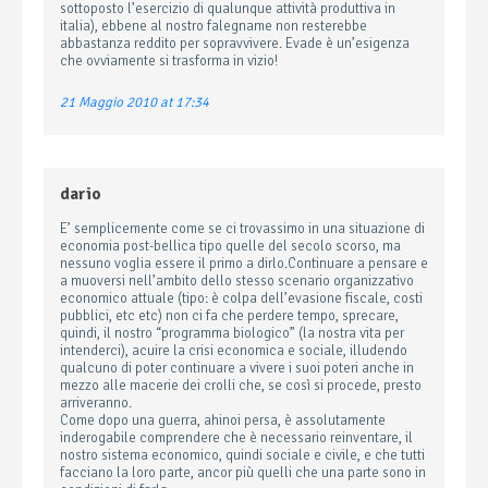
sottoposto l’esercizio di qualunque attività produttiva in
italia), ebbene al nostro falegname non resterebbe
abbastanza reddito per sopravvivere. Evade è un’esigenza
che ovviamente si trasforma in vizio!
21 Maggio 2010 at 17:34
dario
E’ semplicemente come se ci trovassimo in una situazione di
economia post-bellica tipo quelle del secolo scorso, ma
nessuno voglia essere il primo a dirlo.Continuare a pensare e
a muoversi nell’ambito dello stesso scenario organizzativo
economico attuale (tipo: è colpa dell’evasione fiscale, costi
pubblici, etc etc) non ci fa che perdere tempo, sprecare,
quindi, il nostro “programma biologico” (la nostra vita per
intenderci), acuire la crisi economica e sociale, illudendo
qualcuno di poter continuare a vivere i suoi poteri anche in
mezzo alle macerie dei crolli che, se così si procede, presto
arriveranno.
Come dopo una guerra, ahinoi persa, è assolutamente
inderogabile comprendere che è necessario reinventare, il
nostro sistema economico, quindi sociale e civile, e che tutti
facciano la loro parte, ancor più quelli che una parte sono in