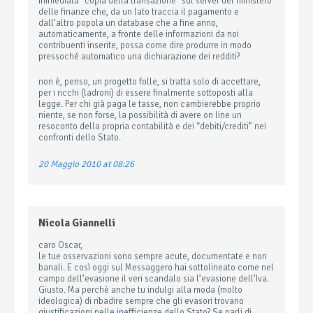
immediata “copia della transazione” sul server del ministero
delle finanze che, da un lato traccia il pagamento e
dall’altro popola un database che a fine anno,
automaticamente, a fronte delle informazioni da noi
contribuenti inserite, possa come dire produrre in modo
pressoché automatico una dichiarazione dei redditi?
non è, penso, un progetto folle, si tratta solo di accettare,
per i ricchi (ladroni) di essere finalmente sottoposti alla
legge. Per chi già paga le tasse, non cambierebbe proprio
niente, se non forse, la possibilità di avere on line un
resoconto della propria contabilità e dei “debiti/crediti” nei
confronti dello Stato.
20 Maggio 2010 at 08:26
Nicola Giannelli
caro Oscar,
le tue osservazioni sono sempre acute, documentate e non
banali. E così oggi sul Messaggero hai sottolineato come nel
campo dell’evasione il veri scandalo sia l’evasione dell’Iva.
Giusto. Ma perchè anche tu indulgi alla moda (molto
ideologica) di ribadire sempre che gli evasori trovano
giustificazioni nelle inefficienze dello Stato? Se parli di