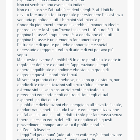
ospedali che possiamo trovare in Italia.
Non mi sembra siano esempi da imitare.
Non è un caso se l’attuale Presidente degli Stati Uniti ha
dovuto fare una battaglia epocale per estendere l’assistenza
sanitaria pubblica a tutti i bambini statunitensi.
Concordo pienamente che oggi sarebbe il momento ideale
per realizzare lo slogan “meno tasse per tutti” purché “tutti
paghino le tasse” proprio perché la condizione che tutti
paghino le tasse è un elemento fondamentale per
l’attuazione di quelle politiche economiche e sociali
necessarie a reggere il colpo di ariete di cui parlavo più
sopra.
Ma questo governo è credibile?? In altre parole ha le carte in
regola per definire e garantire l’applicazione di regole
generali equilibrate e condivise che siano in grado di
aggredire questo importante tema?
Mi sembra proprio di no anche se, ne sono quasi sicuro, non
condividi le mie motivazioni sulla mia sfiducia che in
estrema sintesi sono sostanzialmente motivate da
precedenti comportamenti contraddittori degli attuali
esponenti politici quali:
– pubbliche dichiarazioni che inneggiano alla rivolta fiscale,
condoni vari e ripetuti, scudo fiscale con depenalizzazione
del falso in bilancio – tutti adottati solo per fare cassa senza
tenere in nessun conto dell’effetto negativo che questi
provvedimenti comportano sotto il profilo morale e
dell’equità fiscale;
– leggi “ad personam” (adottate per evitare e/o depotenziare