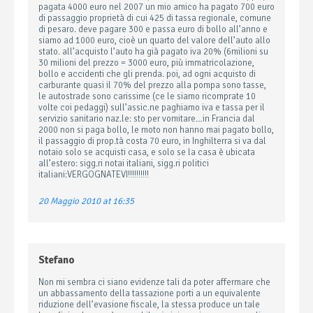
pagata 4000 euro nel 2007 un mio amico ha pagato 700 euro
di passaggio proprietà di cui 425 di tassa regionale, comune
di pesaro. deve pagare 300 e passa euro di bollo all’anno e
siamo ad 1000 euro, cioè un quarto del valore dell’auto allo
stato. all’acquisto l’auto ha già pagato iva 20% (6milioni su
30 milioni del prezzo = 3000 euro, più immatricolazione,
bollo e accidenti che gli prenda. poi, ad ogni acquisto di
carburante quasi il 70% del prezzo alla pompa sono tasse,
le autostrade sono carissime (ce le siamo ricomprate 10
volte coi pedaggi) sull’assic.ne paghiamo iva e tassa per il
servizio sanitario naz.le: sto per vomitare…in Francia dal
2000 non si paga bollo, le moto non hanno mai pagato bollo,
il passaggio di prop.tà costa 70 euro, in Inghilterra si va dal
notaio solo se acquisti casa, e solo se la casa è ubicata
all’estero: sigg.ri notai italiani, sigg.ri politici
italiani:VERGOGNATEVI!!!!!!!!!!
20 Maggio 2010 at 16:35
Stefano
Non mi sembra ci siano evidenze tali da poter affermare che
un abbassamento della tassazione porti a un equivalente
riduzione dell’evasione fiscale, la stessa produce un tale