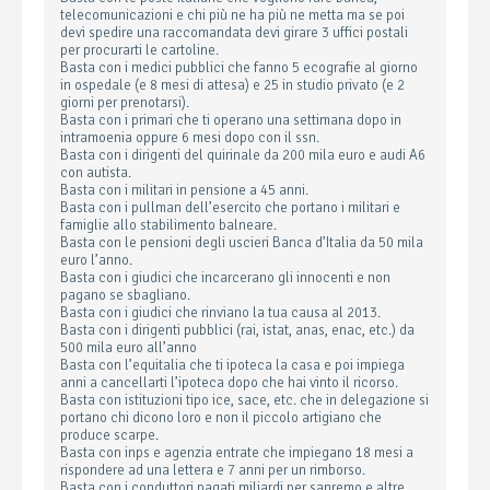
telecomunicazioni e chi più ne ha più ne metta ma se poi
devi spedire una raccomandata devi girare 3 uffici postali
per procurarti le cartoline.
Basta con i medici pubblici che fanno 5 ecografie al giorno
in ospedale (e 8 mesi di attesa) e 25 in studio privato (e 2
giorni per prenotarsi).
Basta con i primari che ti operano una settimana dopo in
intramoenia oppure 6 mesi dopo con il ssn.
Basta con i dirigenti del quirinale da 200 mila euro e audi A6
con autista.
Basta con i militari in pensione a 45 anni.
Basta con i pullman dell’esercito che portano i militari e
famiglie allo stabilimento balneare.
Basta con le pensioni degli uscieri Banca d’Italia da 50 mila
euro l’anno.
Basta con i giudici che incarcerano gli innocenti e non
pagano se sbagliano.
Basta con i giudici che rinviano la tua causa al 2013.
Basta con i dirigenti pubblici (rai, istat, anas, enac, etc.) da
500 mila euro all’anno
Basta con l’equitalia che ti ipoteca la casa e poi impiega
anni a cancellarti l’ipoteca dopo che hai vinto il ricorso.
Basta con istituzioni tipo ice, sace, etc. che in delegazione si
portano chi dicono loro e non il piccolo artigiano che
produce scarpe.
Basta con inps e agenzia entrate che impiegano 18 mesi a
rispondere ad una lettera e 7 anni per un rimborso.
Basta con i conduttori pagati miliardi per sanremo e altre