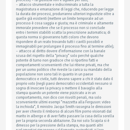
processi) – la giustizia non è uguale per tutti;
– attacco strumentale e indiscriminato a tutta la
magistratura e emanazione di leggi che, riducendo per legge
la durata dei processi, produrranno ulteriori ingiustizie oltre a
quelle già esistenti (mettere un limite temporale ad un
processo è cosa saggia e giusta; ma è criminale e altamente
immorale prevedere che se il processo non si conclude
entro i termini stabiliti scatta la prescrizione automatica; di
questa norma si gioveranno tutti coloro che devono
rispondere di un reato trovando tutti i cavilli possibili e
immaginabili per prolungare il processo fino al termine utile);
– attacco al diritto dovere d’informazione con la banale
scusa del rispetto della “privacy” solo perché qualche
potente di turno non gradisce che si riportino fatti e
comportamenti sconvenienti che lui ritiene privati, ma che
per un uomo politico che riveste la carica su mandato della
popolazione non sono tali in quanto in un paese
democratico e civile, tutti devono sapere a chi è stato dato il
proprio voto (negli paesi democratici occidentali nessuno si
sogna di invocare la privacy o mettere il bavaglio alla
stampa quando un potente viene pizzicato a in un
comportamento, non dico con risvolti penali, ma solo
sconveniente ultimi esempi ”mazzetta alla Ferguson: video
la inchioda”, Il ministro Jacqui Smith rassegna le dimissioni
per aver chiesto il rimborso di alcuni film porno visionati dal
marito in albergo e di aver fatto passare la casa della sorella
per la propria seconda abitazione. Da noi solo Scajola si è
dimesso per la pressione della stampa, ma quanti altri