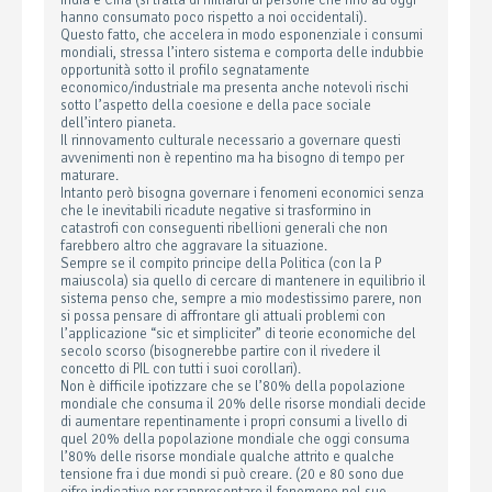
India e Cina (si tratta di miliardi di persone che fino ad oggi
hanno consumato poco rispetto a noi occidentali).
Questo fatto, che accelera in modo esponenziale i consumi
mondiali, stressa l’intero sistema e comporta delle indubbie
opportunità sotto il profilo segnatamente
economico/industriale ma presenta anche notevoli rischi
sotto l’aspetto della coesione e della pace sociale
dell’intero pianeta.
Il rinnovamento culturale necessario a governare questi
avvenimenti non è repentino ma ha bisogno di tempo per
maturare.
Intanto però bisogna governare i fenomeni economici senza
che le inevitabili ricadute negative si trasformino in
catastrofi con conseguenti ribellioni generali che non
farebbero altro che aggravare la situazione.
Sempre se il compito principe della Politica (con la P
maiuscola) sia quello di cercare di mantenere in equilibrio il
sistema penso che, sempre a mio modestissimo parere, non
si possa pensare di affrontare gli attuali problemi con
l’applicazione “sic et simpliciter” di teorie economiche del
secolo scorso (bisognerebbe partire con il rivedere il
concetto di PIL con tutti i suoi corollari).
Non è difficile ipotizzare che se l’80% della popolazione
mondiale che consuma il 20% delle risorse mondiali decide
di aumentare repentinamente i propri consumi a livello di
quel 20% della popolazione mondiale che oggi consuma
l’80% delle risorse mondiale qualche attrito e qualche
tensione fra i due mondi si può creare. (20 e 80 sono due