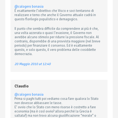
@calogero bonasia
È esattamente l’obiettivo che Visco e soci tentarono di
realizzare e temo che anche il Governo attuale cadrà in
questo florilegio populistico e demagogico.
Il punto che sembra difficile da comprendere ai più è che,
una volta azzerata o quasi l’evasione, il Governo non
avrebbe alcuno stimolo per ridurre la pressione fiscale. Al
contrario, disporrebbe di una provvista maggiore (nel breve
periodo) per finanziare il consenso. Ed è esattamente
questo, e solo questo, il vero problema delle cosiddette
democrazia.
20 Maggio 2010 at 12:40
Claudio
@calogero bonasia
Prima si paghi tutti poi vediamo cosa fare qualora lo Stato
non dovesse abbassare le tasse.
E’ ovvio che lo Stato con meno risorse è costretto a fare
economia (ma è così ovvio? allora perché la Grecia è
saltata?) ma non trovo alcuna giustificazione “morale” o