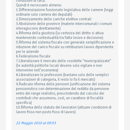
condizioni di farla.
Quindi è necessario almeno:
1.Differenziazione funzionale legislativa delle camere (leggi
ordinarie solo camera dei deputati)
2.Dimezzamento delle cariche elettive centrali
3.Abolizione delle province (materie intercomunali i comuni
interagiscono direttamente)
4.Riforma della giustizia (la certezza del diritto si attua
mantenendo contestualità tra fatto lesivo e decisione)
5.Riforma del sistema fiscale con generale semplificazione e
riduzione del carico fiscale su retribuzioni lavoro dipendente
per le aziende
6.Federalismo fiscale
7.Liberalizzare il mercato delle cosidette “municipalizzate”
(le autorità politiche locali devono solo vigilare e non
intervenire nell’economia)
8.Liberalizzare le professioni (bastano solo delle semplici
associazioni di categoria, il resto lo fa il mercato)
9.Radicale riforma delle pensioni (unificazione del sistema
pensionistico con determinazione del reddito da pensione
entro dei range realistici, prescindendo dal calcolo dei
contributi che assumono, così, un carattere di fiscalità
specifica)
10.Riforma dello statuto dei lavoratori (attuare condizioni di
lavoro fisso non posto fisso di lavoro)
22 Maggio 2010 at 09:53