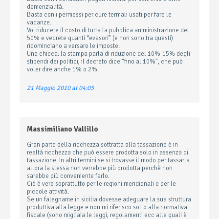
demenzialità.
Basta con i permessi per cure termali usati per fare le
vacanze.
Voi riducete il costo di tutta la pubblica amministrazione del
50% e vedrete quanti “evasori” (e non sono tra questi)
ricominciano a versare le imposte.
Una chicca: la stampa parla di riduzione del 10%-15% degli
stipendi dei politici, il decreto dice “fino al 10%”, che può
voler dire anche 1% o 2%.
21 Maggio 2010 at 04:05
Massimiliano Vallillo
Gran parte della ricchezza sottratta alla tassazione è in
realtà ricchezza che può essere prodotta solo in assenza di
tassazione. In altri termini se si trovasse il modo per tassarla
allora la stessa non verrebbe più prodotta perchè non
sarebbe più conveniente farlo.
Ciò è vero soprattutto per le regioni meridionali e per le
piccole attività.
Se un falegname in sicilia dovesse adeguare la sua struttura
produttiva alla legge e non mi riferisco sollo alla normativa
fiscale (sono migliaia le leggi, regolamenti ecc alle quali è