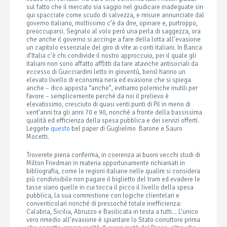
sul fatto che il mercato sia saggio nel giudicare inadeguate sin
qui spacciate come scudo di salvezza, e misure annunciate dal
governo italiano, moltissimo c’è da dire, opinare e, purtroppo,
preoccuparsi. Segnalo al volo però una perla di saggezza, ora
che anche il governo si accinge a fare della lotta all’evasione
un capitolo essenziale del giro di vite ai conti italiani. In Banca
d’Italia c’è chi condivide il nostro approccuio, per il quale gli
italiani non sono affatto afflitti da tare ataviche antisociali da
eccesso di Guicciardini letto in gioventù, bensì hanno un
elevato livello di economia nera ed evasione che si spiega
anche – dico apposta “anche”, evitiamo polemiche inutili per
favore – semplicemente perché da noi il prelievo è
elevatissimo, cresciuto di quasi venti punti di Pil in meno di
vent’anni tra gli anni 70 e 90, nonché a fronte della bassissima
qualità ed efficienza della spesa pubblica e dei servizi offerti.
Leggete
questo
bel paper di Guglielmo Barone e Sauro
Mocetti.
Troverete piena conferma, in coerenza ai buoni vecchi studi di
Milton Friedman in materia opportunamente richiamati in
bibliografia, come le regioni italiane nelle qualim si considera
più condivisibile non pagare il biglietto del tram ed evadere le
tasse siano quelle in cui tocca il picco il livello della spesa
pubblica, la sua commistione con logiche clientelari e
conventicolari nonché di pressoché totale inefficienza:
Calabria, Sicilia, Abruzzo e Basilicata in testa a tutti… L’unico
vero rimedio all’evasione è spiantare lo Stato corruttore prima