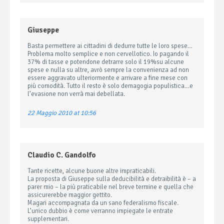
Giuseppe
Basta permettere ai cittadini di dedurre tutte le loro spese…
Problema molto semplice e non cervellotico. Io pagando il
37% di tasse e potendone detrarre solo il 19%su alcune
spese e nulla su altre, avrò sempre la convenienza ad non
essere aggravato ulteriormente e arrivare a fine mese con
più comodità. Tutto il resto è solo demagogia populistica…e
l’evasione non verrà mai debellata.
22 Maggio 2010 at 10:56
Claudio C. Gandolfo
Tante ricette, alcune buone altre impraticabili.
La proposta di Giuseppe sulla deducibilità e detraibilità è – a
parer mio – la più praticabile nel breve termine e quella che
assicurerebbe maggior gettito.
Magari accompagnata da un sano federalismo fiscale.
L’unico dubbio è come verranno impiegate le entrate
supplementari.