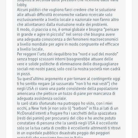
sospinto a seconda delle pressioni che ricevono dalle varie
lobby.
Alcuni politici che vogliono farci credere che le soluzione
alle attuali difficoltà economiche vadano ricercate solo
esclusivamente a livello locale o nazionale non fanno altro
che allontanarci dalla risoluzione reale dei problemi.
Il modo, ci piaccia o no, è ormai globale e bisogna “pensare
in grande e agire in piccolo” nel senso che bisogna avere
una adeguata conoscenza a dei fenomeni macroeconomici
a livello mondiale per agire in modo congruente ed efficace
a livello locale.
Per reggere l’urto del riequilibrio tra “nord e sud del mondo”
senza troppi scossoni interni bisognerebbe attuare delle
vere e solide politiche di eliminazione delle diseguaglianze
sociali nei nostri paesi; solo così la nostra società non cadrà
in pezzi.
Su quest’ultimo argomento e per tornare al contingente oggi
ti ho sentito negare (ai sussurrato “non li ho mai vesti”) che
negli USA ci siano una parte consistente della popolazione
americana che pietisce un tozzo di pane per mancanza di
adeguata assistenza sociale.
Io sarò stato sfortunato ma purtroppo ho visto, con i miei
occhi, a New York (e non solo li) “barboni” in fila ai lati di un
McDonald intenti a frugare fra i sacchetti della spazzatura
(resti dei panini) per procurarsi del cibo e ho anche potuto
constatare di persona che la sanità negli USA è eccellente
solo se la tua carta di credito è eccellente altrimenti ti ritrovi
in un ospedale pubblico disastrato peggio dei peggiori