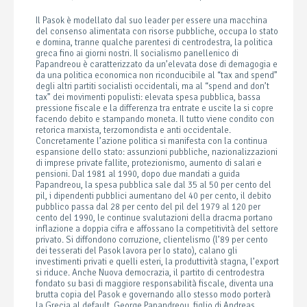
Il Pasok è modellato dal suo leader per essere una macchina
del consenso alimentata con risorse pubbliche, occupa lo stato
e domina, tranne qualche parentesi di centrodestra, la politica
greca fino ai giorni nostri. Il socialismo panellenico di
Papandreou è caratterizzato da un’elevata dose di demagogia e
da una politica economica non riconducibile al “tax and spend”
degli altri partiti socialisti occidentali, ma al “spend and don’t
tax” dei movimenti populisti: elevata spesa pubblica, bassa
pressione fiscale e la differenza tra entrate e uscite la si copre
facendo debito e stampando moneta. Il tutto viene condito con
retorica marxista, terzomondista e anti occidentale.
Concretamente l’azione politica si manifesta con la continua
espansione dello stato: assunzioni pubbliche, nazionalizzazioni
di imprese private fallite, protezionismo, aumento di salari e
pensioni. Dal 1981 al 1990, dopo due mandati a guida
Papandreou, la spesa pubblica sale dal 35 al 50 per cento del
pil, i dipendenti pubblici aumentano del 40 per cento, il debito
pubblico passa dal 28 per cento del pil del 1979 al 120 per
cento del 1990, le continue svalutazioni della dracma portano
inflazione a doppia cifra e affossano la competitività del settore
privato. Si diffondono corruzione, clientelismo (l’89 per cento
dei tesserati del Pasok lavora per lo stato), calano gli
investimenti privati e quelli esteri, la produttività stagna, l’export
si riduce. Anche Nuova democrazia, il partito di centrodestra
fondato su basi di maggiore responsabilità fiscale, diventa una
brutta copia del Pasok e governando allo stesso modo porterà
la Grecia al default. George Papandreou, figlio di Andreas,