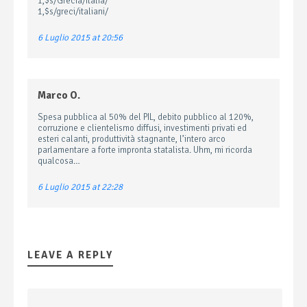
1,$s/Grecia/Italia/
1,$s/greci/italiani/
6 Luglio 2015 at 20:56
Marco O.
Spesa pubblica al 50% del PIL, debito pubblico al 120%,
corruzione e clientelismo diffusi, investimenti privati ed
esteri calanti, produttività stagnante, l’intero arco
parlamentare a forte impronta statalista. Uhm, mi ricorda
qualcosa…
6 Luglio 2015 at 22:28
LEAVE A REPLY