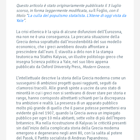
Questo articolo è stato originariamente pubblicato il 3 luglio
scorso, in forma leggermente modificata, su
Il Foglio
, con il
titolo “
La culla del populismo statalista. L’Atene di oggi vista da
Yale
”
.
La crisi ellenica è la spia di alcune disfunzioni dell’Eurozona,
ma non ne è una conseguenza. La precaria situazione della
Grecia deriva soprattutto dall’insostenibilità del suo modello
economico, che i greci avrebbero dovuto affrontare a
prescindere dall’euro. E stavolta a dirlo non è la stampa
teutonica ma Stathis Kalyvas, un illustre politologo greco che
insegna Scienza politica a Yale, nel suo libro appena
pubblicato da Oxford University Press,
Modern Greece
.
L’intellettuale descrive la storia della Grecia moderna come un
susseguirsi di ambiziosi progetti quasi raggiunti, seguiti da
clamorosi tracolli. Alle grandi spinte a uscire da uno stato di
minorità in cui i greci non si sentivano di dover stare per storia e
rango, hanno corrisposto altrettanti schianti per la discrepanza
tra ambizioni e realtà. La presenza di un apparato pubblico
molto più grande di quello che il paese potesse permettersi era
evidente già nel 1907, quando la Grecia aveva un impiegato
pubblico per ogni 10 mila abitanti, sette volte di più dell’Impero
britannico. Ma nella ricostruzione di Kalyvas le criticità presenti
sin dall’inizio della complicata storia della Grecia moderna
emergono e degenerano negli anni 80, con la salita al potere
del Pasok, il Partito socialista di Andreas Papandreou.