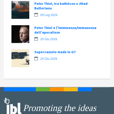
Peter Thiel, tra kathécon e Jihad
Butleriano
09 Lug 2026
Peter Thiel e l’imminenza/immanenza
dell’apocalisse
29 Giu 2026
Supercazzole made in G7
29 Giu 2026
Promoting the ideas