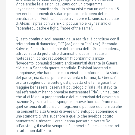
vince anche le elezioni del 2009 con un programma
keynesiano, promettendo – in piena crisi e con un deficit al 15
per cento – aumenti di salari e pensioni e blocco delle
privatizzazioni. Pochi anni dopo a vincere è la sinistra radicale
di Alexis Tsipras con un mix di populismo e keynesismo di
Papandreou padre e figlio, “more of the same”.
Questo continuo scollamento dalla realtà si è concluso con il
referendum di domenica, “sì” (
nai
) contro “no” (
oxi
). Secondo
Kalyvas, è un’altra costante della storia della Grecia moderna,
attraversata da profondi e drammatici dualismi: realisti
filotedeschi contro repubblicani filobritannici a inizio
Novecento, comunisti contro anticomunisti durante la Guerra
civile e la Seconda guerra mondiale. Divisioni laceranti e
sanguinose, che hanno lasciato cicatrici profonde nella storia
del paese, ma da cui per caso, volontà o fortuna, la Grecia è
uscita scegliendo la parte giusta, quella che le ha garantito
maggior benessere, osserva il politologo di Yale. Ma stavolta
nel referendum hanno prevalso nettamente i “No”, un risultato
che al di là della propaganda e delle intenzioni del governo a
trazione Syriza rischia di spingere il paese fuori dall’Euro e da
quel sistema di alleanze e integrazione politico-economica che
ha consentito alla Grecia di avere uno sviluppo economico e
uno standard di vita superiore a quello che avrebbe potuto
permettersi altrimenti. I greci hanno pensato di votare No
all’austerity, il rischio sempre più concreto è che siano costretti
a farla fuori dall’Euro.