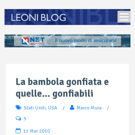
La bambola gonfiata e
quelle… gonfiabili
Stati Uniti
,
USA
/
Marco Mura
/
5
11 Mar 2010