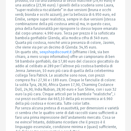
prodotti, tra cui una bambola di sesso maschile (29,95 euro) e
una asiatica (23,96 euro). I gioielli della scuderia sono Laura,
“super realistica riscaldante” in due versioni (bruna e occhi
verdi; bionda e occhi azzurri), per la bellezza di 6.950 euro, ed
Emilie, sempre super realistica, sempre in due versioni (stessa
combinazione della più costosa amica) ma, in questo caso,
priva della funzionalità per riproporre lo stesso tepore emanato
dal corpo umano: 4.990 euro. Terza per prezzo è la sofisticata
bambola gonfiabile Glenda, alla modica cifra di 349 euro.
Quarta più costosa, nonché unica presenza di colore, Jasmin,
che viene via per un decimo di Glenda: 34,95 euro.
Un quarto sito,
sexyshopdiscount.it
(offriamo i link, sia ben
chiaro, a mero scopo informativo) offre un campionario di ben
58 bambole gonfiabili, dai 17,80 euro del classico giocattolo da
addio al celibato ai 289 per l’altrove più costosa bambola di
Jenna Jameson, 10 euro più cara di quella della celeberrima
collega Tera Patrick. Le asiatiche sono nove, con prezzi
compresi fra i 27,90 e i 189 euro. Cinque le fanciulle di colore:
la solita Tyra, 28,90, Africa Queen 17,90, Charming Costance
Doll, 24,90, India Nubian, 28,90 euro e Sun Shine, con i suoi 32
euro la più cara. Cinque articoli per le bambole “realistiche”, i
cui prezzi oscillano dai 663,10 della più economica ai 6.960
della più costosa e ricercata. Tutte color latte.
Pur senza alcuna pretesa di esaustività, per dimensioni e varietà
ci sembra che le quattro serie di dati raccolti siano sufficienti a
farsi una prima impressione dell’andamento mercato. Cosa se
ne evince? Intanto, dobbiamo ricordare che il prezzo è il
linguaggio essenziale, condizione minima e (quasi) sufficiente,