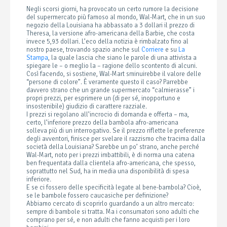
Negli scorsi giorni, ha provocato un certo rumore la decisione
del supermercato più famoso al mondo, Wal-Mart, che in un suo
negozio della Louisiana ha abbassato a 3 dollari il prezzo di
Theresa, la versione afro-americana della Barbie, che costa
invece 5,93 dollari. L’eco della notizia è rimbalzato fino al
nostro paese, trovando spazio anche sul
Corriere
e su
La
Stampa
, la quale lascia che siano le parole di una attivista a
spiegare le – o meglio la – ragione dello scontento di alcuni.
Così facendo, si sostiene, Wal-Mart sminuirebbe il valore delle
“persone di colore”. È veramente questo il caso? Parrebbe
davvero strano che un grande supermercato “calmierasse” i
propri prezzi, per esprimere un (di per sé, inopportuno e
insostenibile) giudizio di carattere razziale.
I prezzi si regolano all’incrocio di domanda e offerta – ma,
certo, l’inferiore prezzo della bambola afro-americana
solleva più di un interrogativo. Se il prezzo riflette le preferenze
degli avventori, finisce per svelare il razzismo che tracima dalla
società della Louisiana? Sarebbe un po’ strano, anche perché
Wal-Mart, noto per i prezzi imbattibili, è di norma una catena
ben frequentata dalla clientela afro-americana, che spesso,
soprattutto nel Sud, ha in media una disponibilità di spesa
inferiore.
E se ci fossero delle specificità legate al bene-bambola? Cioè,
se le bambole fossero caucasiche per definizione?
Abbiamo cercato di scoprirlo guardando a un altro mercato:
sempre di bambole si tratta. Ma i consumatori sono adulti che
comprano per sé, e non adulti che fanno acquisti per i loro