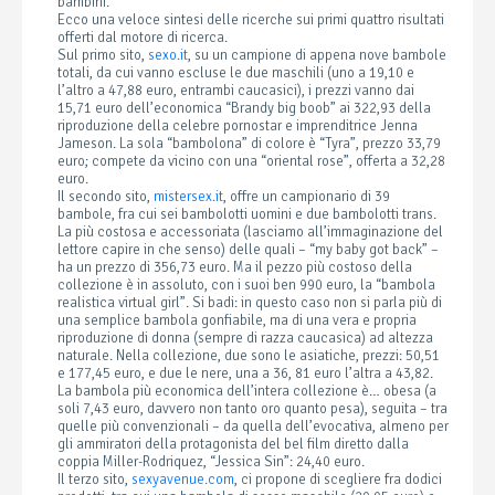
bambini.
Ecco una veloce sintesi delle ricerche sui primi quattro risultati
offerti dal motore di ricerca.
Sul primo sito,
sexo.it
, su un campione di appena nove bambole
totali, da cui vanno escluse le due maschili (uno a 19,10 e
l’altro a 47,88 euro, entrambi caucasici), i prezzi vanno dai
15,71 euro dell’economica “Brandy big boob” ai 322,93 della
riproduzione della celebre pornostar e imprenditrice Jenna
Jameson. La sola “bambolona” di colore è “Tyra”, prezzo 33,79
euro; compete da vicino con una “oriental rose”, offerta a 32,28
euro.
Il secondo sito,
mistersex.it
, offre un campionario di 39
bambole, fra cui sei bambolotti uomini e due bambolotti trans.
La più costosa e accessoriata (lasciamo all’immaginazione del
lettore capire in che senso) delle quali – “my baby got back” –
ha un prezzo di 356,73 euro. Ma il pezzo più costoso della
collezione è in assoluto, con i suoi ben 990 euro, la “bambola
realistica virtual girl”. Si badi: in questo caso non si parla più di
una semplice bambola gonfiabile, ma di una vera e propria
riproduzione di donna (sempre di razza caucasica) ad altezza
naturale. Nella collezione, due sono le asiatiche, prezzi: 50,51
e 177,45 euro, e due le nere, una a 36, 81 euro l’altra a 43,82.
La bambola più economica dell’intera collezione è… obesa (a
soli 7,43 euro, davvero non tanto oro quanto pesa), seguita – tra
quelle più convenzionali – da quella dell’evocativa, almeno per
gli ammiratori della protagonista del bel film diretto dalla
coppia Miller-Rodriquez, “Jessica Sin”: 24,40 euro.
Il terzo sito,
sexyavenue.com
, ci propone di scegliere fra dodici