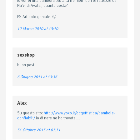
Io vorrei una bambola blu alta tre metri con le fattezze dei
Na’vi di Avatar, quanto costa?
PS Articolo geniale. 🙂
12 Marzo 2010 at 13:10
sexshop
buon post
6 Giugno 2011 at 13:36
Alex
Su questo sito:
http://www.yoxo.it/oggettistica/bambole-
gonfiabili/
io di nere ne ho trovate….
31 Ottobre 2013 at 07:31