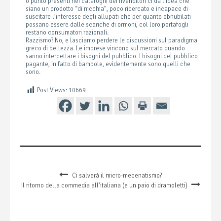
o punto presenti nei cataloghi dei rivenditori ci dà l’idea che
siano un prodotto “di nicchia”, poco ricercato e incapace di
suscitare l’interesse degli allupati che per quanto obnubilati
possano essere dalle scariche di ormoni, col loro portafogli
restano consumatori razionali.
Razzismo? No, e lasciamo perdere le discussioni sul paradigma
greco di bellezza. Le imprese vincono sul mercato quando
sanno intercettare i bisogni del pubblico. I bisogni del pubblico
pagante, in fatto di bambole, evidentemente sono quelli che
sono.
Post Views:
10669
Ci salverà il micro-mecenatismo?
Il ritorno della commedia all’italiana (e un paio di dramoletti)