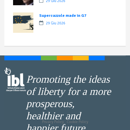
29 Giu 2026
Supercazzole made in G7
29 Giu 2026
Promoting the ideas
of liberty for a more
prosperous,
healthier and
Privacy Policy
-
Cookie Policy
happier future