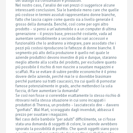
del dialogo tra consumatori e produttori.
Nel nostro caso, l’analisi dei vari prezzi ci suggerisce alcune
interessanti conclusioni. Sia le bambole meno care che quelle
più costose in termini assoluti rappresentano donne bianche,
fatto che lascia capire come questo sia a livello generale il
grosso della domanda. Benché, così come per ogni altro
prodotto – si pensi a un’automobile o a un computer di ultima
generazione – il prezzo base, pressoché costante, vada ad
aumentare sensibilmente a seconda dei vari accessori e
funzionalità che lo andranno a integrare, pare assodato che i
pezzi più costosi riproducono le fattezze di donne bianche. Il
segmento più alto della produzione è quello nel quale le
aziende produttrici devono investire di più e dunque, staranno
meglio attente alla scelta del prodotto, per escludere quanto
più possibile il rischio di non riuscire a svuotare magazzini e
scaffali. Ma se evitare di subire perdite economiche è il primo
dovere delle aziende, perché mai le si dovrebbe biasimare
perché puntano sui tratti caucasici, tra cui quelli di pornostar
famose potenzialmente in grado, anche mettendoci la sola
faccia, di fare aumentare la domanda?
Se così non fosse si correrebbe esattamente lo stesso rischio di
ritrovarsi nella stessa situazione in cui sono incappati i
produttori di Theresa, un prodotto – lasciatecelo dire – davvero
“gonfiato”. Wal-Mart, scoraggiato dagli invenduti, abbassa il
prezzo per svuotare i magazzini.
Nel caso delle bambole “per adulti” difficilmente, se ci fosse
stata una domanda di soggetti di colore, le aziende avrebbero
ignorato la possibilità di profitto. Che questi oggetti siano poco