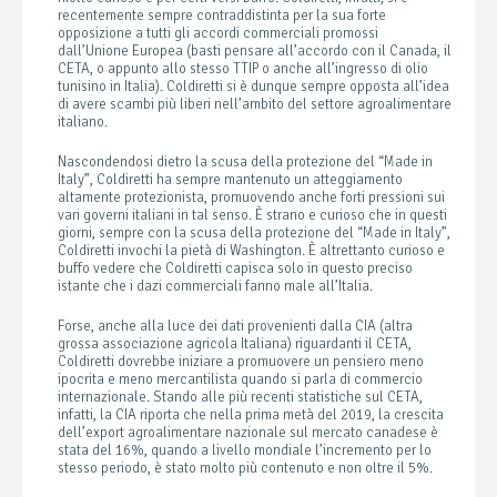
recentemente sempre contraddistinta per la sua forte
opposizione a tutti gli accordi commerciali promossi
dall’Unione Europea (basti pensare all’accordo con il Canada, il
CETA, o appunto allo stesso TTIP o anche all’ingresso di olio
tunisino in Italia). Coldiretti si è dunque sempre opposta all’idea
di avere scambi più liberi nell’ambito del settore agroalimentare
italiano.
Nascondendosi dietro la scusa della protezione del “Made in
Italy”, Coldiretti ha sempre mantenuto un atteggiamento
altamente protezionista, promuovendo anche forti pressioni sui
vari governi italiani in tal senso. È strano e curioso che in questi
giorni, sempre con la scusa della protezione del “Made in Italy”,
Coldiretti invochi la pietà di Washington. È altrettanto curioso e
buffo vedere che Coldiretti capisca solo in questo preciso
istante che i dazi commerciali fanno male all’Italia.
Forse, anche alla luce dei dati provenienti dalla CIA (altra
grossa associazione agricola Italiana) riguardanti il CETA,
Coldiretti dovrebbe iniziare a promuovere un pensiero meno
ipocrita e meno mercantilista quando si parla di commercio
internazionale. Stando alle più recenti statistiche sul CETA,
infatti, la CIA riporta che nella prima metà del 2019, la crescita
dell’export agroalimentare nazionale sul mercato canadese è
stata del 16%, quando a livello mondiale l’incremento per lo
stesso periodo, è stato molto più contenuto e non oltre il 5%.