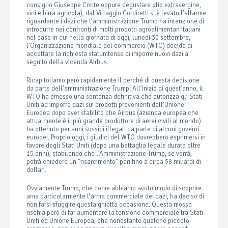
consiglio Giuseppe Conte oppure degustare olio extravergine,
vini e birra agricola), dal Villaggio Coldiretti si è levato l’allarme
riguardante i dazi che l’amministrazione Trump ha intenzione di
introdurre nei confronti di molti prodotti agroalimentari italiani
nel caso in cui nella giornata di oggi, lunedì 30 settembre,
l’Organizzazione mondiale del commercio (WTO) decida di
accettare la richiesta statunitense di imporre nuovi dazi a
seguito della vicenda Airbus.
Ricapitoliamo però rapidamente il perché di questa decisione
da parte dell’amministrazione Trump. All’inizio di quest’anno, il
WTO ha emesso una sentenza definitiva che autorizza gli Stati
Uniti ad imporre dazi sui prodotti provenienti dall’Unione
Europea dopo aver stabilito che Airbus (azienda europea che
attualmente è il più grande produttore di aerei civili al mondo)
ha ottenuto per anni sussidi illegali da parte di alcuni governi
europei. Proprio oggi, i giudici del WTO dovrebbero esprimersi in
favore degli Stati Uniti (dopo una battaglia legale durata oltre
15 anni), stabilendo che l’Amministrazione Trump, se vorrà,
potrà chiedere un “risarcimento” pari fino a circa $8 miliardi di
dollari.
Ovviamente Trump, che come abbiamo avuto modo di scoprire
ama particolarmente l’arma commerciale dei dazi, ha deciso di
non farsi sfuggire questa ghiotta occasione. Questa mossa
rischia però di far aumentare la tensione commerciale tra Stati
Uniti ed Unione Europea, che nonostante qualche piccolo