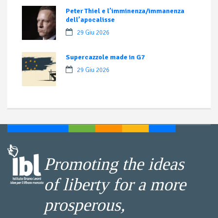
Peter Thiel e l’imminenza/immanenza
dell’apocalisse
29 Giu 2026
Supercazzole made in G7
29 Giu 2026
Promoting the ideas
of liberty for a more
prosperous,