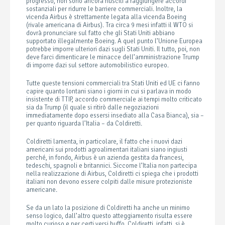
progresso, non sono ancora riusciti a raggiungere accordi
sostanziali per ridurre le barriere commerciali. Inoltre, la
vicenda Airbus è strettamente legata alla vicenda Boeing
(rivale americana di Airbus). Tra circa 9 mesi infatti il WTO si
dovrà pronunciare sul fatto che gli Stati Uniti abbiano
supportato illegalmente Boeing. A quel punto l’Unione Europea
potrebbe imporre ulteriori dazi sugli Stati Uniti. Il tutto, poi, non
deve farci dimenticare le minacce dell’amministrazione Trump
di imporre dazi sul settore automobilistico europeo.
Tutte queste tensioni commerciali tra Stati Uniti ed UE ci fanno
capire quanto lontani siano i giorni in cui si parlava in modo
insistente di TTIP, accordo commerciale ai tempi molto criticato
sia da Trump (il quale si ritirò dalle negoziazioni
immediatamente dopo essersi insediato alla Casa Bianca), sia –
per quanto riguarda l’Italia – da Coldiretti.
Coldiretti lamenta, in particolare, il fatto che i nuovi dazi
americani sui prodotti agroalimentari italiani siano ingiusti
perché, in fondo, Airbus è un azienda gestita da francesi,
tedeschi, spagnoli e britannici. Siccome l’Italia non partecipa
nella realizzazione di Airbus, Coldiretti ci spiega che i prodotti
italiani non devono essere colpiti dalle misure protezioniste
americane.
Se da un lato la posizione di Coldiretti ha anche un minimo
senso logico, dall’altro questo atteggiamento risulta essere
molto curioso e per certi versi buffo. Coldiretti, infatti, si è