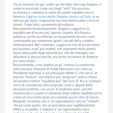
Oscar Giannino ha gia’ scritto
qui
del fatto che Luigi Zingales e’
ormai riconosciuto come uno degli “astri” che possono
rischiarare il cammino in salita del partito repubblicano in
America.
Oggi ne scrive anche Zingales stesso sul Sole
, in un
articolo per nulla compiaciuto ma anzi interessante e ricco di
stimoli. Come tutto, ovviamente discutibule.
Riassumendo brevissimamente: Zingales suggerisce ai
repubblicani di essere piu’ rigorosi, rispetto alla finanza
pubblica, anche accettando un inasprimento fiscale come
contropartita per mantenere aperti i circuiti dello scambio
internazionale. Nel contempo, suggerisce loro di essere meno
pro-business e piu’ pro-market, con argomenti molto diversi
(stare dalla parte degli azionisti piu’ che dei manager, non
difendere le grosse banche, ma anche accettare un Antitrust
piu’ muscolare).
Personalmente, a me sembra un po’ confuso (a cominciare
dalla bizzarra citazione di Teddy Roosevelt, non certo un
Presidente liberista). Il suo principale difetto e’ che non e’ un
articolo “teorico”, non implica una “proposta” netta e chiara
all’ipotetico lettore “repubblicano” del Sole (?). Ma al contrario
cerca di considerare nelle proposte costo e appeal delle
decisioni politiche, con un po’ di strabismo pero’, perche’
esamina poco o punto le domande degli elettori repubblicani in
carne ed ossa (sulle quali raccomando
questo libro
di Grover
Norquist). Insomma: non e’ un ragionamento solo sui “simboli”,
che poi sono quello che un pensatore puo’ legittimamente
offrire a un partito, e neppure e’ un ragionamento sulle