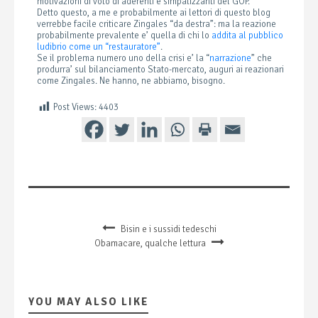
motivazioni di voto di aderenti e simpatizzanti del GOP.
Detto questo, a me e probabilmente ai lettori di questo blog
verrebbe facile criticare Zingales “da destra”: ma la reazione
probabilmente prevalente e’ quella di chi lo
addita al pubblico
ludibrio come un “restauratore”
.
Se il problema numero uno della crisi e’ la “
narrazione
” che
produrra’ sul bilanciamento Stato-mercato, auguri ai reazionari
come Zingales. Ne hanno, ne abbiamo, bisogno.
Post Views:
4403
Bisin e i sussidi tedeschi
Obamacare, qualche lettura
YOU MAY ALSO LIKE