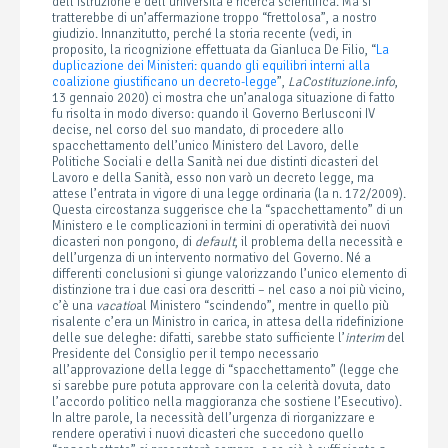
dell’istruzione e dell’università e ricerca scientifica. Ma si
tratterebbe di un’affermazione troppo “frettolosa”, a nostro
giudizio. Innanzitutto, perché la storia recente (vedi, in
proposito, la ricognizione effettuata da Gianluca De Filio, “
La
duplicazione dei Ministeri: quando gli equilibri interni alla
coalizione giustificano un decreto-legge
”,
LaCostituzione.info
,
13 gennaio 2020) ci mostra che un’analoga situazione di fatto
fu risolta in modo diverso: quando il Governo Berlusconi IV
decise, nel corso del suo mandato, di procedere allo
spacchettamento dell’unico Ministero del Lavoro, delle
Politiche Sociali e della Sanità nei due distinti dicasteri del
Lavoro e della Sanità, esso non varò un decreto legge, ma
attese l’entrata in vigore di una legge ordinaria (la n. 172/2009).
Questa circostanza suggerisce che la “spacchettamento” di un
Ministero e le complicazioni in termini di operatività dei nuovi
dicasteri non pongono, di
default
, il problema della necessità e
dell’urgenza di un intervento normativo del Governo. Né a
differenti conclusioni si giunge valorizzando l’unico elemento di
distinzione tra i due casi ora descritti – nel caso a noi più vicino,
c’è una
vacatio
al Ministero “scindendo”, mentre in quello più
risalente c’era un Ministro in carica, in attesa della ridefinizione
delle sue deleghe: difatti, sarebbe stato sufficiente l’
interim
del
Presidente del Consiglio per il tempo necessario
all’approvazione della legge di “spacchettamento” (legge che
si sarebbe pure potuta approvare con la celerità dovuta, dato
l’accordo politico nella maggioranza che sostiene l’Esecutivo).
In altre parole, la necessità dell’urgenza di riorganizzare e
rendere operativi i nuovi dicasteri che succedono quello