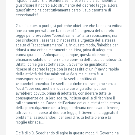
“spacchettato” si presenterà sempre: e se ciò è sufficiente a
giustificare il ricorso allo strumento del decreto legge, allora
quest’ultimo ha costitutivamente perso il suo carattere di
eccezionalità…
Giunti a questo punto, si potrebbe obiettare che la nostra critica
finisca non per valutare la necessità e urgenza del decreto
legge per provvedere “operativamente” alla separazione, ma
per sindacare l’assenza di necessità e urgenza della stessa
scelta di “spacchettamento”: e, in questo modo, finirebbe per
ridursi a una critica meramente politica, priva di adeguata
carica giuridica. Anticipando, dunque, questa obiezione,
chiariamo subito che non siamo convinti della sua conclusività.
Difatti, come già sottolineato, il Governo ha giustificato il
ricorso al decreto legge con la necessità di un (ri)avvio rapido
delle attività dei due ministeri
in fieri
, ma questa è la
conseguenza necessaria della scelta politica di
«spacchettamento»! Le scelte politiche non vengono senza
“costi”: per cui, anche in questo caso, gli attori politici
avrebbero dovuto, prima di adottarla, considerare tutte le
conseguenze della loro scelta, inclusa quella di rischiare il
rallentamento dell’avvio dell’azione dei due ministeri in attesa
della promulgazione della legge ordinaria necessaria. Invece,
attraverso il ricorso al decreto legge, il Governo ha aggirato il
problema, assicurandosi, per così dire, la botte piena e la
moglie ubriaca…
E c’è di più. Scegliendo di agire in questo modo, il Governo ha