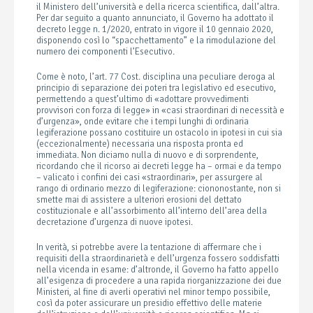
il Ministero dell’università e della ricerca scientifica, dall’altra.
Per dar seguito a quanto annunciato, il Governo ha adottato il
decreto legge n. 1/2020, entrato in vigore il 10 gennaio 2020,
disponendo così lo “spacchettamento” e la rimodulazione del
numero dei componenti l’Esecutivo.
Come è noto, l’art. 77 Cost. disciplina una peculiare deroga al
principio di separazione dei poteri tra legislativo ed esecutivo,
permettendo a quest’ultimo di «adottare provvedimenti
provvisori con forza di legge» in «casi straordinari di necessità e
d’urgenza», onde evitare che i tempi lunghi di ordinaria
legiferazione possano costituire un ostacolo in ipotesi in cui sia
(eccezionalmente) necessaria una risposta pronta ed
immediata. Non diciamo nulla di nuovo e di sorprendente,
ricordando che il ricorso ai decreti legge ha – ormai e da tempo
– valicato i confini dei casi «straordinari», per assurgere al
rango di ordinario mezzo di legiferazione: ciononostante, non si
smette mai di assistere a ulteriori erosioni del dettato
costituzionale e all’assorbimento all’interno dell’area della
decretazione d’urgenza di nuove ipotesi.
In verità, si potrebbe avere la tentazione di affermare che i
requisiti della straordinarietà e dell’urgenza fossero soddisfatti
nella vicenda in esame: d’altronde, il Governo ha fatto appello
all’esigenza di procedere a una rapida riorganizzazione dei due
Ministeri, al fine di averli operativi nel minor tempo possibile,
così da poter assicurare un presidio effettivo delle materie