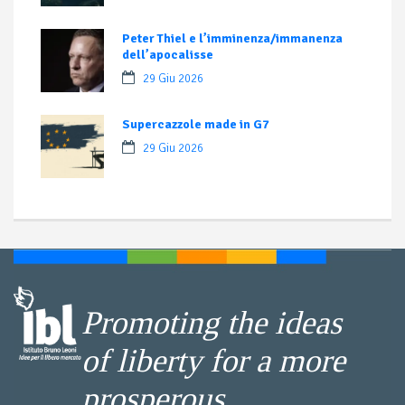
Peter Thiel e l’imminenza/immanenza
dell’apocalisse
29 Giu 2026
Supercazzole made in G7
29 Giu 2026
Promoting the ideas
of liberty for a more
prosperous,