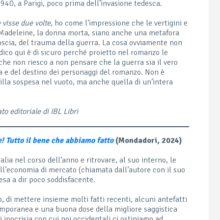
40, a Parigi, poco prima dell’invasione tedesca.
visse due volte
, ho come l’impressione che le vertigini e
r Madeleine, la donna morta, siano anche una metafora
goscia, del trauma della guerra. La cosa ovviamente non
dico qui è di sicuro perché proietto nel romanzo le
 che non riesco a non pensare che la guerra sia il vero
ma e del destino dei personaggi del romanzo. Non è
acilla sospesa nel vuoto, ma anche quella di un’intera
o editoriale di IBL Libri
! Tutto il bene che abbiamo fatto
(Mondadori, 2024)
alia nel corso dell’anno e ritrovare, al suo interno, le
ll’economia di mercato (chiamata dall’autore con il suo
esa a dir poco soddisfacente.
o, di mettere insieme molti fatti recenti, alcuni antefatti
ntemporanea e una buona dose della migliore saggistica
i ipocrisia con cui noi occidentali ci ostiniamo ad