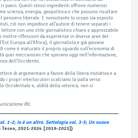
tri paesi. Questi stessi ingredienti offrono numerosi
e scienza, energia, geopolitica e che possono risultare
l pensiero liberale. E nonostante lo scopo sia esposto
toli, ciò non impedisce all’autore di tenere separati i
 lettore con uno stile giornalistico chiaro e apprezzabile
 inoltre riflessioni da esperienze in diverse aree del
’Est Europa all’Africa), il giornalista e già giovane
di come è maturato il proprio sguardo sull’economia di
ità quei meccanismi che operano oggi nell’informazione,
ienza dell’Occidente.
ttere di argomentare a favore della libera iniziativa e a
o i propri interlocutori scalciano la palla verso
o Occidentale e, aldilà della retorica, non si
municazione IBL
ol. 1-2
;
Io è un altro. Settologia vol. 3-5
;
Un nuovo
i Teseo, 2021-2024 [2019-2021])