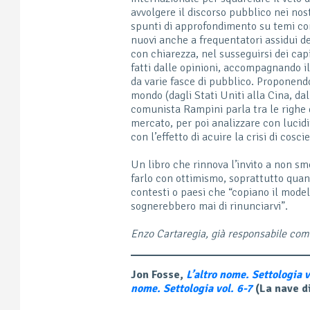
avvolgere il discorso pubblico nei nos
spunti di approfondimento su temi com
nuovi anche a frequentatori assidui de
con chiarezza, nel susseguirsi dei capi
fatti dalle opinioni, accompagnando il
da varie fasce di pubblico. Proponendo
mondo (dagli Stati Uniti alla Cina, dall
comunista Rampini parla tra le righe 
mercato, per poi analizzare con lucid
con l’effetto di acuire la crisi di cosc
Un libro che rinnova l’invito a non sme
farlo con ottimismo, soprattutto quand
contesti o paesi che “copiano il modell
sognerebbero mai di rinunciarvi”.
Enzo Cartaregia, già responsabile co
Jon Fosse,
L’altro nome. Settologia v
nome. Settologia vol. 6-7
(La nave d