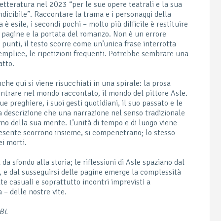
letteratura nel 2023 “per le sue opere teatrali e la sua
ndicibile”. Raccontare la trama e i personaggi della
è esile, i secondi pochi – molto più difficile è restituire
 pagine e la portata del romanzo. Non è un errore
 punti, il testo scorre come un’unica frase interrotta
 semplice, le ripetizioni frequenti. Potrebbe sembrare una
atto.
he qui si viene risucchiati in una spirale: la prosa
entrare nel mondo raccontato, il mondo del pittore Asle.
ue preghiere, i suoi gesti quotidiani, il suo passato e le
ga descrizione che una narrazione nel senso tradizionale
tmo della sua mente. L’unità di tempo e di luogo viene
esente scorrono insieme, si compenetrano; lo stesso
ei morti.
da sfondo alla storia; le riflessioni di Asle spaziano dal
ne, e dal susseguirsi delle pagine emerge la complessità
te casuali e soprattutto incontri imprevisti a
 – delle nostre vite.
IBL