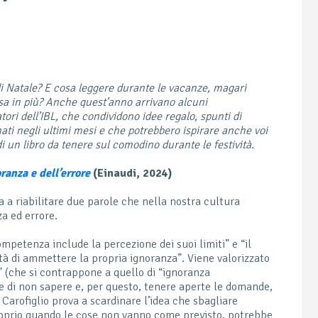
 di Natale? E cosa leggere durante le vacanze, magari
sa in più? Anche quest’anno arrivano alcuni
tori dell’IBL, che condividono idee regalo, spunti di
ati negli ultimi mesi e che potrebbero ispirare anche voi
di un libro da tenere sul comodino durante le festività.
ranza e dell’errore
(Einaudi, 2024)
a a riabilitare due parole che nella nostra cultura
a ed errore.
ompetenza include la percezione dei suoi limiti” e “il
tà di ammettere la propria ignoranza”. Viene valorizzato
” (che si contrappone a quello di “ignoranza
 di non sapere e, per questo, tenere aperte le domande,
Carofiglio prova a scardinare l’idea che sbagliare
Proprio quando le cose non vanno come previsto, potrebbe