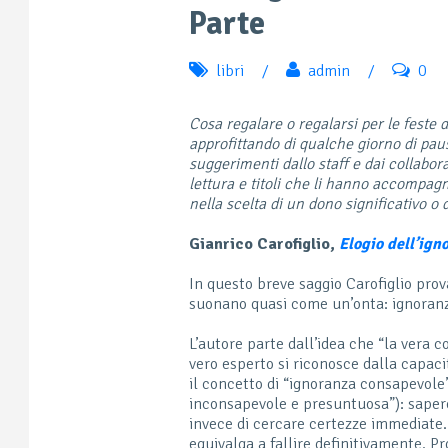
Parte
libri
/
admin
/
0
Cosa regalare o regalarsi per le feste
approfittando di qualche giorno di pau
suggerimenti dallo staff e dai collabora
lettura e titoli che li hanno accompagn
nella scelta di un dono significativo o 
Gianrico Carofiglio,
Elogio dell’igno
In questo breve saggio Carofiglio prov
suonano quasi come un’onta: ignoranz
L’autore parte dall’idea che “la vera c
vero esperto si riconosce dalla capaci
il concetto di “ignoranza consapevole
inconsapevole e presuntuosa”): sapere
invece di cercare certezze immediate. 
equivalga a fallire definitivamente. 