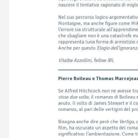
nascere il tentativo ragionato di migl
Nel suo percorso logico-argomentativo
Montaigne, ma anche figure come Mike
l’errore sia strutturale all’apprendim
che sbagliare non è una catastrofe m
rappresenta !una forma di armistizio 
Anche per questo
Elogio dell’ignoranz
Vitalba Azzollini, fellow IBL
Pierre Boileau e Thomas Marcejea
Se Alfred Hitchcock non ne avesse trat
visse due volte
, il romanzo di Boileau
avuto. Il volto di James Stewart e il 
romanzo, al pari delle vertigini del pr
Bisogna anche dire però che
Vertigo
, 
film, ha oscurato un aspetto del rom
significativo: l’ambientazione. Come t