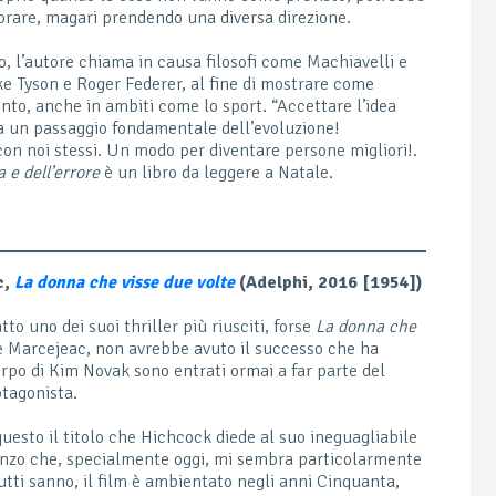
iorare, magari prendendo una diversa direzione.
, l’autore chiama in causa filosofi come Machiavelli e
 Tyson e Roger Federer, al fine di mostrare come
ento, anche in ambiti come lo sport. “Accettare l’idea
a un passaggio fondamentale dell’evoluzione!
con noi stessi. Un modo per diventare persone migliori!.
a e dell’errore
è un libro da leggere a Natale.
c,
La donna che visse due volte
(Adelphi, 2016 [1954])
to uno dei suoi thriller più riusciti, forse
La donna che
 e Marcejeac, non avrebbe avuto il successo che ha
corpo di Kim Novak sono entrati ormai a far parte del
otagonista.
questo il titolo che Hichcock diede al suo ineguagliabile
anzo che, specialmente oggi, mi sembra particolarmente
utti sanno, il film è ambientato negli anni Cinquanta,