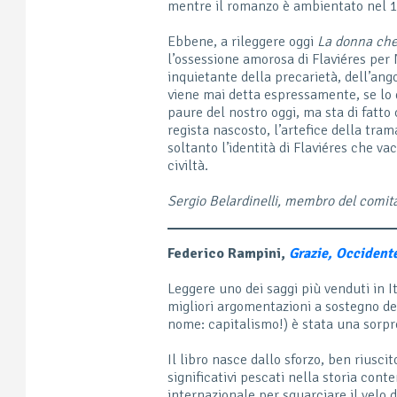
mentre il romanzo è ambientato nel 19
Ebbene, a rileggere oggi
La donna che 
l’ossessione amorosa di Flaviéres pe
inquietante della precarietà, dell’an
viene mai detta espressamente, se lo 
paure del nostro oggi, ma sta di fatto
regista nascosto, l’artefice della tra
soltanto l’identità di Flaviéres che v
civiltà.
Sergio Belardinelli, membro del comitat
Federico Rampini,
Grazie, Occidente
Leggere uno dei saggi più venduti in It
migliori argomentazioni a sostegno de
nome: capitalismo!) è stata una sorpr
Il libro nasce dallo sforzo, ben riuscit
significativi pescati nella storia co
internazionale per squarciare il velo d