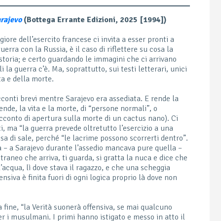
arajevo
(Bottega Errante Edizioni, 2025 [1994])
giore dell’esercito francese ci invita a esser pronti a
uerra con la Russia, è il caso di riflettere su cosa la
di storia; e certo guardando le immagini che ci arrivano
 la guerra c’è. Ma, soprattutto, sui testi letterari, unici
ita e della morte.
cconti brevi mentre Sarajevo era assediata. E rende la
ende, la vita e la morte, di “persone normali”, o
acconto di apertura sulla morte di un cactus nano). Ci
ati, ma “la guerra prevede oltretutto l’esercizio a una
 sa di sale, perché “le lacrime possono scorrerti dentro”.
a – a Sarajevo durante l’assedio mancava pure quella –
traneo che arriva, ti guarda, si gratta la nuca e dice che
’acqua, lì dove stava il ragazzo, e che una scheggia
iva è finita fuori di ogni logica proprio là dove non
a fine, “la Verità suonerà offensiva, se mai qualcuno
 per i musulmani. I primi hanno istigato e messo in atto il