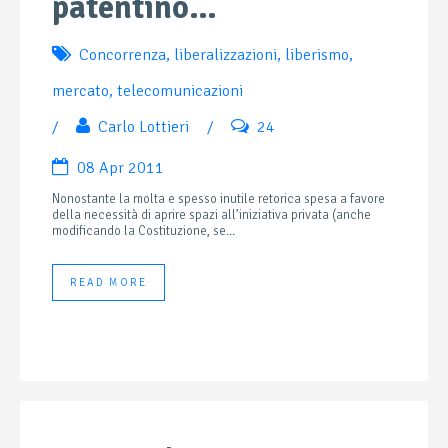
patentino…
Concorrenza
,
liberalizzazioni
,
liberismo
,
mercato
,
telecomunicazioni
/
Carlo Lottieri
/
24
08 Apr 2011
Nonostante la molta e spesso inutile retorica spesa a favore
della necessità di aprire spazi all’iniziativa privata (anche
modificando la Costituzione, se...
READ MORE