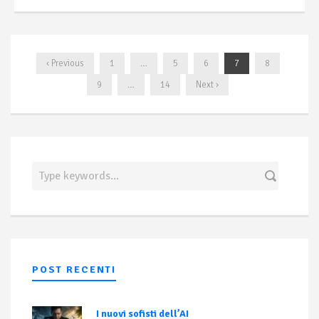
‹ Previous
1
…
5
6
7
8
9
…
14
Next ›
POST RECENTI
I nuovi sofisti dell’AI