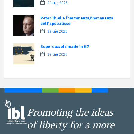
09 Lug 2026
Peter Thiel e l’imminenza/immanenza
dell’apocalisse
29 Giu 2026
Supercazzole made in G7
29 Giu 2026
Promoting the ideas
of liberty for a more