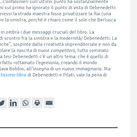
o. Confalonieri sull’ultimo punto ha sostanzialmente
oni sul primo ha ignorato il punto di vista di Debenedetti:
nteressi la strada maestra fosse privatizzare la Rai (una
e la sinistra, perché è chiaro come il sole che Berlusca
 in ombra i due messaggi cruciali del libro. La
 scontro fra la sinistra e la modernità/ Debenedetti. La
hiche”, sospinte dalla creatività imprenditoriale e non da
olare la nascita di nuovi
competitors,
tutto sommato
la tesi Debenedetti c’è un altro tema: che è quello di
i fatto rottamato l’egemonia, creando il mondo
rlava Bobbio, all’insegna di un nuovo immaginario. Ma
llissimo libro
di Debenedetti e Pilati, vale la pena di