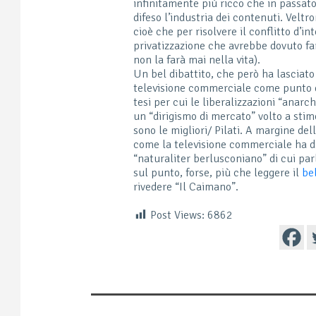
infinitamente più ricco che in passat
difeso l’industria dei contenuti. Veltr
cioè che per risolvere il conflitto d’i
privatizzazione che avrebbe dovuto far
non la farà mai nella vita).
Un bel dibattito, che però ha lasciato
televisione commerciale come punto di
tesi per cui le liberalizzazioni “anarc
un “dirigismo di mercato” volto a stim
sono le migliori/ Pilati. A margine del
come la televisione commerciale ha d
“naturaliter berlusconiano” di cui pa
sul punto, forse, più che leggere il
be
rivedere “Il Caimano”.
Post Views:
6862