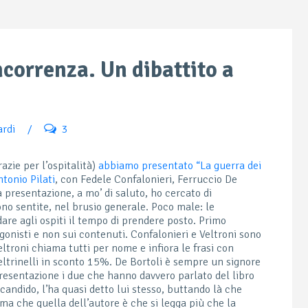
ncorrenza. Un dibattito a
ardi
/
3
zie per l’ospitalità)
abbiamo presentato “La guerra dei
tonio Pilati
, con Fedele Confalonieri, Ferruccio De
la presentazione, a mo’ di saluto, ho cercato di
no sentite, nel brusio generale. Poco male: le
dare agli ospiti il tempo di prendere posto. Primo
onisti e non sui contenuti. Confalonieri e Veltroni sono
eltroni chiama tutti per nome e infiora le frasi con
Feltrinelli in sconto 15%. De Bortoli è sempre un signore
resentazione i due che hanno davvero parlato del libro
candido, l’ha quasi detto lui stesso, buttando là che
 ma che quella dell’autore è che si legga più che la