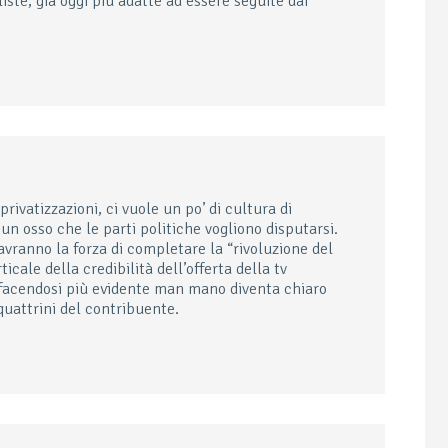
liste, già oggi più adatte ad essere seguite dai
privatizzazioni, ci vuole un po’ di cultura di
n osso che le parti politiche vogliono disputarsi.
ranno la forza di completare la “rivoluzione del
cale della credibilità dell’offerta della tv
, facendosi più evidente man mano diventa chiaro
 quattrini del contribuente.