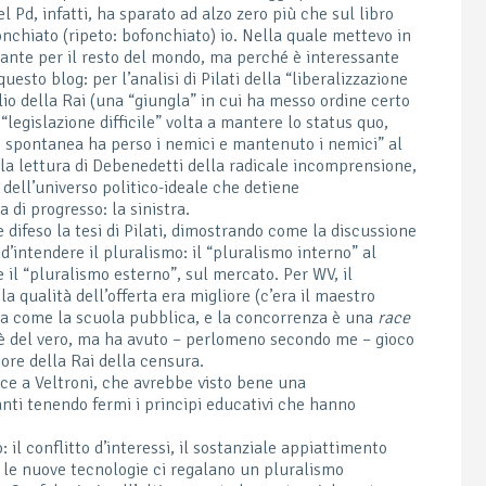
l Pd, infatti, ha sparato ad alzo zero più che sul libro
nchiato (ripeto: bofonchiato) io. Nella quale mettevo in
evante per il resto del mondo, ma perché è interessante
uesto blog: per l’analisi di Pilati della “liberalizzazione
lio della Rai (una “giungla” in cui ha messo ordine certo
“legislazione difficile” volta a mantere lo status quo,
ne spontanea ha perso i nemici e mantenuto i nemici” al
 la lettura di Debenedetti della radicale incomprensione,
e dell’universo politico-ideale che detiene
 di progresso: la sinistra.
 difeso la tesi di Pilati, dimostrando come la discussione
d’intendere il pluralismo: il “pluralismo interno” al
 il “pluralismo esterno”, sul mercato. Per WV, il
a qualità dell’offerta era migliore (c’era il maestro
alia come la scuola pubblica, e la concorrenza è una
race
C’è del vero, ma ha avuto – perlomeno secondo me – gioco
giore della Rai della censura.
ace a Veltroni, che avrebbe visto bene una
vanti tenendo fermi i principi educativi che hanno
: il conflitto d’interessi, il sostanziale appiattimento
he le nuove tecnologie ci regalano un pluralismo