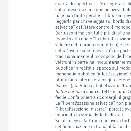
quarta di copertina… L’ex segretario de
sulla presentazione che ne avevo bofo
luce non tanto perché il libro sia ril
leggerlo per chi veleggia sul bordo di q
selvatica” dell’etere contro il monopo
Berlusconi ma con lui e più di lui una 
rispetto alla quale “la liberalizzazio
volgere della prima repubblica) e per
della “rivoluzione televisiva”, da part
tradizionalmente il monopolio dell’idea
Veltroni in parte ha involontariamente
pubblica in realtà si spacca sul modo 
monopolio pubblico (= lottizzazione) e
pluralismo interno era meglio perché l
Manzi…), la Rai ha alfabetizzato l’It
to the bottom
a suon di tette e culi. 
facile Confalonieri a ricordargli il gri
La “liberalizzazione selvatica” non pi
“liberalizzazione in serra”, portata a
informato la storia della tv di stato.
Su altre cose, Veltroni non aveva torto
dell’informazione in Italia, il fatto c