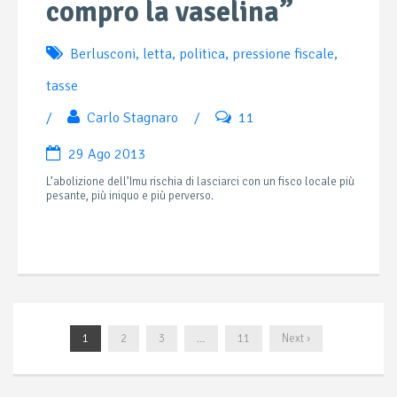
compro la vaselina”
Berlusconi
,
letta
,
politica
,
pressione fiscale
,
tasse
/
Carlo Stagnaro
/
11
29 Ago 2013
L’abolizione dell’Imu rischia di lasciarci con un fisco locale più
pesante, più iniquo e più perverso.
1
2
3
…
11
Next ›