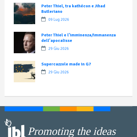
Peter Thiel, tra kathécon e Jihad
Butleriano
09 Lug 2026
Peter Thiel e l’imminenza/immanenza
dell’apocalisse
29 Giu 2026
Supercazzole made in G7
29 Giu 2026
Promoting the ideas