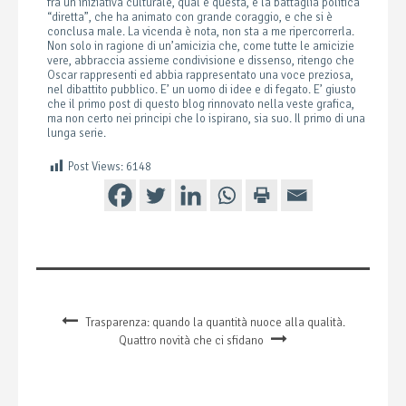
fra un’iniziativa culturale, qual è questa, e la battaglia politica
“diretta”, che ha animato con grande coraggio, e che si è
conclusa male. La vicenda è nota, non sta a me ripercorrerla.
Non solo in ragione di un’amicizia che, come tutte le amicizie
vere, abbraccia assieme condivisione e dissenso, ritengo che
Oscar rappresenti ed abbia rappresentato una voce preziosa,
nel dibattito pubblico. E’ un uomo di idee e di fegato. E’ giusto
che il primo post di questo blog rinnovato nella veste grafica,
ma non certo nei principi che lo ispirano, sia suo. Il primo di una
lunga serie.
Post Views:
6148
Trasparenza: quando la quantità nuoce alla qualità.
Quattro novità che ci sfidano