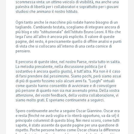
scommessa vinta: un ottimo veicolo di visibilità, ma anche una
palestra di libertà per i collaboratori e soprattutto per i giovani
studiosi che animano il nostro Istituto.
Ogni tanto anche le macchine più rodate hanno bisogno di un
tagliando. Cambiando testata, scegliamo di integrare ancora di
più blog e sito “istituzionale” dell’Istituto Bruno Leoni. Il filo che
lega l’uno all’altro è ancora più esplicito. Il valore di queste
pagine, del resto, è precisamente quello di offrire analisi e punti
di vista che si collocano all’interno di una certa cornice di
pensiero.
Il percorso di queste idee, nel nostro Paese, resta tutto in salita.
La melodia prevalente, nella discussione politica (se il
sostantivo è ancora quello giusto), è tutt’altra. Ma non è il caso
di farsi prendere dal pessimismo. Siamo pochi, però siamo assai
di più di quanto fossimo solo alcuni anni fa. “Luoghi” virtuali
come questo hanno consentito di avvicinare e di coinvolgere
più persone di quanto non sia mai avvenuto prima. Della vostra
attenzione, dei vostri feedback, della vostra collaborazione, vi
siamo molto grati. E speriamo continuerete a seguirci.
Spero continuerete anche a seguire Oscar Giannino. Oscar era
e resta (finché ne avrà voglia e lo riterrà opportuno, va da sé) il
principale columnist di questo blog. Nei mesi scorsi, come tutti
sapete, è stato assente da queste pagine per una questione di
rispetto. Poche persone hanno come Oscar chiara la differenza