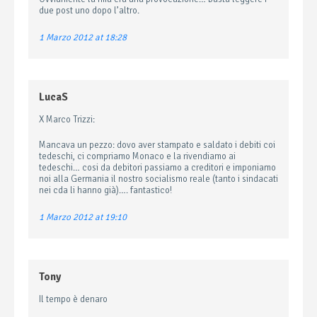
due post uno dopo l’altro.
1 Marzo 2012 at 18:28
LucaS
X Marco Trizzi:
Mancava un pezzo: dovo aver stampato e saldato i debiti coi
tedeschi, ci compriamo Monaco e la rivendiamo ai
tedeschi… cosi da debitori passiamo a creditori e imponiamo
noi alla Germania il nostro socialismo reale (tanto i sindacati
nei cda li hanno già)…. fantastico!
1 Marzo 2012 at 19:10
Tony
Il tempo è denaro