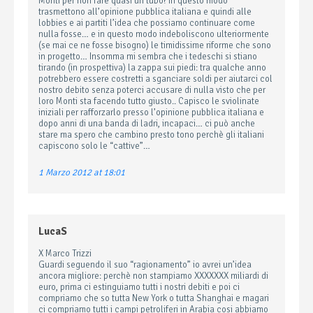
Monti per non fare quasi un tubo? In questo modo
trasmettono all’opinione pubblica italiana e quindi alle
lobbies e ai partiti l’idea che possiamo continuare come
nulla fosse… e in questo modo indeboliscono ulteriormente
(se mai ce ne fosse bisogno) le timidissime riforme che sono
in progetto… Insomma mi sembra che i tedeschi si stiano
tirando (in prospettiva) la zappa sui piedi: tra qualche anno
potrebbero essere costretti a sganciare soldi per aiutarci col
nostro debito senza poterci accusare di nulla visto che per
loro Monti sta facendo tutto giusto.. Capisco le sviolinate
iniziali per rafforzarlo presso l’opinione pubblica italiana e
dopo anni di una banda di ladri, incapaci… ci può anche
stare ma spero che cambino presto tono perchè gli italiani
capiscono solo le “cattive”…
1 Marzo 2012 at 18:01
LucaS
X Marco Trizzi
Guardi seguendo il suo “ragionamento” io avrei un’idea
ancora migliore: perchè non stampiamo XXXXXXX miliardi di
euro, prima ci estinguiamo tutti i nostri debiti e poi ci
compriamo che so tutta New York o tutta Shanghai e magari
ci compriamo tutti i campi petroliferi in Arabia cosi abbiamo