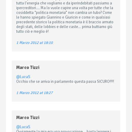
tutta l’energia che vogliamo e da iperindebitati passiamo a
ipercreditori…. Ma lo vuole capire una volta per tutte che la
cosiddetta “politica monetaria” non cambia un tubo? Come
le hanno spiegato Giannino e Giuricin e come in qualsiasi
precedente storico la politica monetaria è il braccio armato
degli stati, delle lobbies e delle caste… prima buttiamo giù
tutto ciò e meglio è!
1 Marzo 2012 at 18:10
Marco Tizzi
@LucaS
Occhio che se arriva in parlamento questa passa SICURO!!!!!
1 Marzo 2012 at 18:27
Marco Tizzi
@LucaS
Ovviamente la mia era una provocazione… basta leggere i