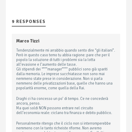
9 RESPONSES
Marco Tizzi
Tendenzialmente mi arrabbio quando sento dire “gli italiani”.
Però in questo caso temo tu abbia ragione: pare che per il
popolo la soluzione di tutti i problemi sia la lotta
all’evasione e l’aumento delle tasse.
Gli stipendi dei “”””manager”””” pubblici sono già spariti
dalla memoria. Le imprese succhiatasse non sono mai
nemmeno state prese in considerazione. Non si parla
nemmeno delle privatizzazioni base, quelle che hanno una
popolarità enorme, come quella della Rai.
Draghi ci ha concesso un po’ di tempo. Ce ne concederà
ancora, penso.
Ma quei soldi NON possono entrare nel circuito
dell’economia reale: ciclano tra finanza e debito pubblico.
Personalmente ritengo che il ciclo non si interromperebbe
nemmeno con le tanto richeiste riforme. Non avremo