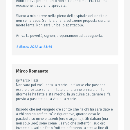
controprova perché tanto non si faranno mai. Era l’ultima
occasione, l’abbiamo sprecata.
Siamo a mio parere nella pieno della spirale del debito e
non se ne esce. Sembra che la soluzione proposta sia una
morte lenta. Non sarà un bello spettacolo.
Arriva la povertà, signori, prepariamoci ad accoglierla.
1 Marzo 2012 at 13:45
Mirco Romanato
@Marco Tizzi
Non sarà poi così lenta la morte. Le risorse che possono
essere prestate sono limitate e andranno prima a chi le
riforme le ha fatte e sta meglio. In un clima del genere si fa
presto a passare dalla vita alla morte.
Ricordo che nel vangelo c’è scritto che “a chi ha sarà dato e
a chi non ha sarà tolto” e riguardava, guarda caso le
parabole su mine e talenti (oro e argento). Gli italiani (ma
non solo loro) sono come il servo che sotterrò il suo oro
invece di usarlo e farlo fruttare e faranno la stessa fine di