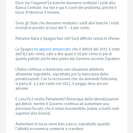
Dove sta l’inganno? Le banche dovranno restituire i soldi alla
Banca Centrale, ma non è qui il cuore del problema, perché il
tasso d’interesse è irrisorio.
Sono gli Stati che dovranno restituire i soldi alle banche i soldi
ricevuti in prestito ai tassi del 5 – 6 per cento.
Potranno Italia e Spagna fare ciò? Sarà difficile senza le riforme.
La Spagna
ha appena annunciato
che il deficit del 2011 è stato
dell’8,5 per cento, vale a dire quasi il 50 per cento in più di
quanto pattato pochi mesi prima dal Governo uscente Zapatero.
L’Italia continua a mantenere una situazione debitoria
altamente ingestibile, soprattutto per la mancanza delle
privatizzazioni. Con la recessione che sta arrivando fortissima,
si parla di -2,2 per cento nel 2012, il peggio deve ancora
arrivare.
E cosa fa il nostro Parlamento? Annacqua delle liberalizzazioni
già deboli, mentre il Governo continua ad aumentare una
pressione fiscale che è ormai insostenibile (siamo a livelli reali
superiori alla Svezia).
Aumentare le tasse serve ben a poco, soprattutto quando
l’attività economica comincia a scendere.