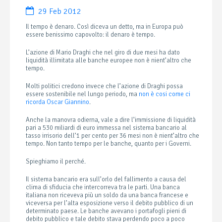
29 Feb 2012
Il tempo è denaro. Così diceva un detto, ma in Europa può
essere benissimo capovolto: il denaro è tempo.
L’azione di Mario Draghi che nel giro di due mesi ha dato
liquidità illimitata alle banche europee non è nient’altro che
tempo.
Molti politici credono invece che l’azione di Draghi possa
essere sostenibile nel lungo periodo, ma
non è cosi come ci
ricorda Oscar Giannino
.
Anche la manovra odierna, vale a dire l’immissione di liquidità
pari a 530 miliardi di euro immessa nel sistema bancario al
tasso irrisorio dell’1 per cento per 36 mesi non è nient’altro che
tempo. Non tanto tempo per le banche, quanto per i Governi.
Spieghiamo il perché.
Il sistema bancario era sull’orlo del fallimento a causa del
clima di sfiducia che intercorreva tra le parti. Una banca
italiana non riceveva più un soldo da una banca francese e
viceversa per l’alta esposizione verso il debito pubblico di un
determinato paese. Le banche avevano i portafogli pieni di
debito pubblico e tale debito stava perdendo poco a poco