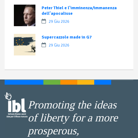
Peter Thiel e l’imminenza/immanenza
dell’apocalisse
29 Giu 2026
Supercazzole made in G7
29 Giu 2026
Promoting the ideas
of liberty for a more
prosperous,