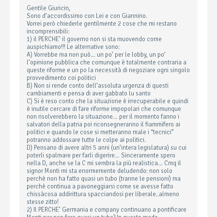
Gentile Giuricin,
Sono d’accordissimo con Lei e con Giannino.
Vorrei però chiederle gentilmente 2 cose che mi restano
incomprensibili:
1) il PERCHE’ il governo non si sta muovendo come
auspichiamo!!! Le alternative sono:
A) Vorrebbe ma non può… un po’ per le lobby, un po’
l’opinione pubblica che comunque è totalmente contraria a
queste riforme e un po la necessità di negoziare ogni singolo
provvedimento coi politici
B) Non si rende conto dell’assoluta urgenza di questi
cambiamenti e pensa di aver gabbato lu santo
C) Si è reso conto che la situazione è irrecuperabile e quindi
è inutile cercare di fare riforme impopolari che comunque
non risolverebbero la situazione… per il momento fanno i
salvatori della patria poi riconsegneranno il fiammifero ai
politici e quando le cose si metteranno male i “tecnici”
potranno addossare tutte le colpe ai politici.
D) Pensano di avere altri 5 anni (un’intera legislatura) su cui
poterli spalmare per farli digerire… Sinceramente spero
nella D, anche se la C mi sembra la più realistica… Cmq il
signor Monti mi sta enormemente deludendo: non solo
perchè non ha fatto quasi un tubo (tranne le pensioni) ma
perchè continua a pavoneggiarsi come se avesse fatto
chissàcosa addirittura spacciandosi per liberale..almeno
stesse zitto!
2) Il PERCHE’ Germania e company continuano a pontificare