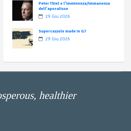
Peter Thiel e l’imminenza/immanenza
dell’apocalisse
29 Giu 2026
Supercazzole made in G7
29 Giu 2026
osperous, healthier