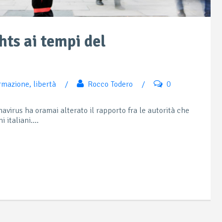
ghts ai tempi del
rmazione
,
libertà
/
Rocco Todero
/
0
avirus ha oramai alterato il rapporto fra le autorità che
italiani....