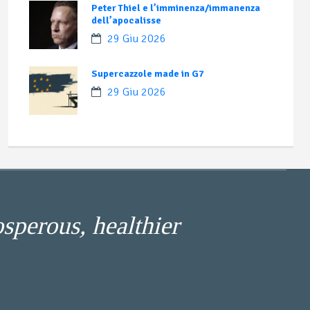
Peter Thiel e l’imminenza/immanenza
dell’apocalisse
29 Giu 2026
Supercazzole made in G7
29 Giu 2026
osperous, healthier