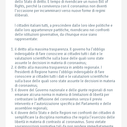
dello Stato di diritto. È tempo di rivendicare un nuovo Bill of
Rights, perché la convivenza con il coronavirus non diventi
l’occasione per incamminarci verso nuove forme di regimi
illiberali.
I cittadini italiani tutti, a prescindere dalle loro idee politiche e
dalle loro appartenenze partitiche, rivendicano nei confronti
delle istituzioni governative, da chiunque esse siano
rappresentate:
il diritto alla massima trasparenza. Il governo ha l’obbligo
inderogabile di fare conoscere ai cittadini tutti i dati e le
valutazioni scientifiche sulla base delle quali sono state
assunte le decisioni in materia di coronavirus;
il diritto alla massima trasparenza in ambito regionale. I
Presidenti di Regione hanno l’obbligo inderogabile di fare
conoscere ai cittadini tutti i dati e le valutazioni scientifiche
sulla base delle quali sono state assunte le decisioni in materia
di coronavirus;
il dovere del Governo nazionale e delle giunte regionali di non
emanare alcuna norma in materia di limitazioni di libertà per
contrastare la diffusione del coronavirus senza il previo
intervento e l’autorizzazione specifica del Parlamento e delle
assemblee regionali;
il dovere dello Stato e delle Regioni nei confronti dei cittadini di
semplificare la disciplina normativa che regola l’esercizio delle
libertà in materia di contrasto al coronavirus. Sono vietate
sovrapposizioni normative tali da non rendere immediatamente