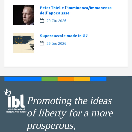
Peter Thiel e l’imminenza/immanenza
dell’apocalisse
29 Giu 2026
Supercazzole made in G7
29 Giu 2026
Promoting the ideas
of liberty for a more
prosperous,