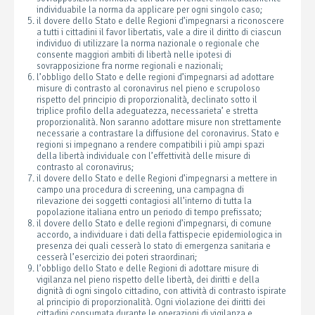
individuabile la norma da applicare per ogni singolo caso;
il dovere dello Stato e delle Regioni d’impegnarsi a riconoscere
a tutti i cittadini il favor libertatis, vale a dire il diritto di ciascun
individuo di utilizzare la norma nazionale o regionale che
consente maggiori ambiti di libertà nelle ipotesi di
sovrapposizione fra norme regionali e nazionali;
l’obbligo dello Stato e delle regioni d’impegnarsi ad adottare
misure di contrasto al coronavirus nel pieno e scrupoloso
rispetto del principio di proporzionalità, declinato sotto il
triplice profilo della adeguatezza, necessarieta’ e stretta
proporzionalità. Non saranno adottare misure non strettamente
necessarie a contrastare la diffusione del coronavirus. Stato e
regioni si impegnano a rendere compatibili i più ampi spazi
della libertà individuale con l’effettività delle misure di
contrasto al coronavirus;
il dovere dello Stato e delle Regioni d’impegnarsi a mettere in
campo una procedura di screening, una campagna di
rilevazione dei soggetti contagiosi all’interno di tutta la
popolazione italiana entro un periodo di tempo prefissato;
il dovere dello Stato e delle regioni d’impegnarsi, di comune
accordo, a individuare i dati della fattispecie epidemiologica in
presenza dei quali cesserà lo stato di emergenza sanitaria e
cesserà l’esercizio dei poteri straordinari;
l’obbligo dello Stato e delle Regioni di adottare misure di
vigilanza nel pieno rispetto delle libertà, dei diritti e della
dignità di ogni singolo cittadino, con attività di contrasto ispirate
al principio di proporzionalità. Ogni violazione dei diritti dei
cittadini consumata durante le operazioni di vigilanza e