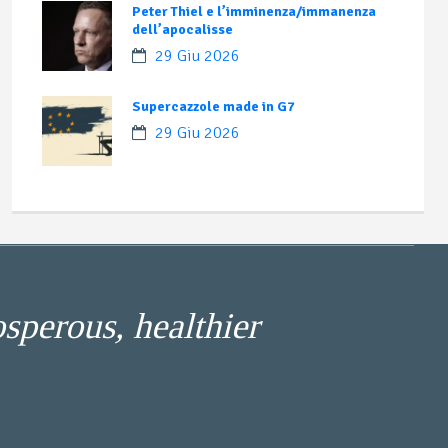
Peter Thiel e l’imminenza/immanenza
dell’apocalisse
29 Giu 2026
Supercazzole made in G7
29 Giu 2026
osperous, healthier