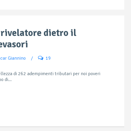
rivelatore dietro il
evasori
car Giannino
/
19
lezza di 262 adempimenti tributari per noi poveri
o di...