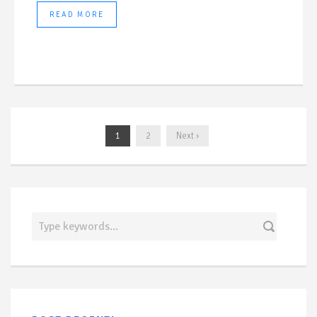
READ MORE
1
2
Next ›