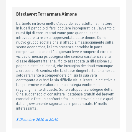
Bisclavret Torrarmata Aimone
L’articolo mi trova molto d’accordo, soprattutto nel mettere
in luce il pericolo di farsi cogliere impreparati dall’avvento di
nuovi tipi di consumatori come pure quando lascia
intravedere la risorsa rappresentata dalle donne. Come
nuovo gruppo sociale che si affaccia massicciamente sulla
scena economica, la loro presenza potrebbe in parte
compensare la scarsità di giovani leve e rompere il circolo
vizioso di inerzia psicologica che sembra caratterizzare la
classe dirigente italiana. Molto azzeccata la riflessione su
paghe e diritti dei cinesi, che immagino destinati comunque
a crescere. Mi sembra che la classe dirigente italiana riesca
solo raramente a comprendere chi sia la sua vera
controparte e quindi le sia difficile visualizzare un obiettivo a
lungo termine e elaborare una strategia conforme al
raggiungimento di quello. Sullo sviluppo tecnologico della
Cina suggerisco di consultare i database gratuiti dei brevetti
mondiali e fare un confronto fra il n. dei trovati cinesi e quelli
italiani, ovviamente ragionando in percentuale. E’ molto
interessante.
8 Dicembre 2010 at 20:40