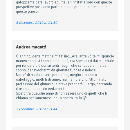
galoppante.dare lavoro agli italiani in italia solo con queste
prospettive possiamo parlare di una probabile crescita in
questo paese.
5 Dicembre 2010 at 21:30
Andrea magatti
Giannino, certe mattine mi fai inc…Are, altre volte mi spancio
manco sentissi i conigli di radio2, ma spesso mi dai materiale
per rendere più consistenti i sogni che sviluppo prima del
sonno, per svegliarmi da giornate furiose e noiose.
Non e’ di moda essere pericolosi, meglio il piccolo
cabotaggio, molti ti diranno, ma memore di un’illuminato
professore del ginnasio, a breve prenderò il largo, cercando
il rischio, calcolato certamente.
Spero tra qualche anno di non essere uno di quelli che ti
chiama per lamentassi della nostra Italia 🙂
5 Dicembre 2010 at 21:44