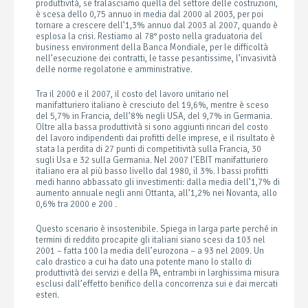
produttività, se tralasciamo quella del settore delle costruzioni,
è scesa dello 0,75 annuo in media dal 2000 al 2003, per poi
tornare a crescere dell’1,3% annuo dal 2003 al 2007, quando è
esplosa la crisi. Restiamo al 78° posto nella graduatoria del
business environment della Banca Mondiale, per le difficoltà
nell’esecuzione dei contratti, le tasse pesantissime, l’invasività
delle norme regolatorie e amministrative.
Tra il 2000 e il 2007, il costo del lavoro unitario nel
manifatturiero italiano è cresciuto del 19,6%, mentre è sceso
del 5,7% in Francia, dell’8% negli USA, del 9,7% in Germania.
Oltre alla bassa produttività si sono aggiunti rincari del costo
del lavoro indipendenti dai profitti delle imprese, e il risultato è
stata la perdita di 27 punti di competitività sulla Francia, 30
sugli Usa e 32 sulla Germania. Nel 2007 l’EBIT manifatturiero
italiano era al più basso livello dal 1980, il 3%. I bassi profitti
medi hanno abbassato gli investimenti: dalla media dell’1,7% di
aumento annuale negli anni Ottanta, all’1,2% nei Novanta, allo
0,6% tra 2000 e 200 .
Questo scenario è insostenibile. Spiega in larga parte perché in
termini di reddito procapite gli italiani siano scesi da 103 nel
2001 – fatta 100 la media dell’eurozona – a 93 nel 2009. Un
calo drastico a cui ha dato una potente mano lo stallo di
produttività dei servizi e della PA, entrambi in larghissima misura
esclusi dall’effetto benifico della concorrenza sui e dai mercati
esteri.