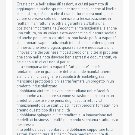
Grazie per le bellissime riflessioni, a cui mi permetto di
aggiungere qualche spunto. per troppi anni, anche al livello
di ministero, si è detto che il manifatturiero era morto, che il
valore si creava solo con i servizi e la terziarizzazione. in
realtà il manifatturiero, oltre a garantire all’Italia una
posizione importante nell’economia internazionale, è anche
una cultura, ha un valore extra-economico di natura sociale
ed anche per questo va tutelato. non basta però la capacità
di incrociare saperi tradizionali (che stiamo perdendo) con
l’innovazione tecnologica. quasi sempre è necessaria una
innovazione dei business model! credo che, oltre ai problemi
che sono nella nota davvero ben espressi e documentati, ve
ne siano altri di cui non si parla:
– la scomparsa della capacità “artigianale” che è
fondamentale in gran parte delle aziende manifatturiere:
siamo pieni di designer e specialisti di marketing, ma
mancano i prototipisti, chi sa trasformare un progetto in un
prodotto industrializzato
– dobbiamo aiutare i giovani che studiano nelle facoltà
scientifiche a ragionare su come si trasforma un’idea in un
prodotto. questo viene prima degli aspetti relativi al
finanziamento delle start up ed i nostri percorsi formativi non
creano questo tipo di sensibilità
– dobbiamo spingere gli imprenditori alla innovazione nei
modelli di business. il caffè nel mondo si chiama starbucks o
nespresso
– la politica deve ricordare che dobbiamo supportare tutti i
settori: l’agricoltura, il turismo (dove perdiamo quote di