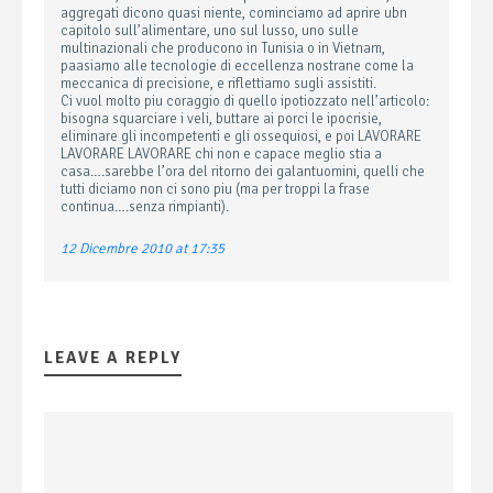
aggregati dicono quasi niente, cominciamo ad aprire ubn
capitolo sull’alimentare, uno sul lusso, uno sulle
multinazionali che producono in Tunisia o in Vietnam,
paasiamo alle tecnologie di eccellenza nostrane come la
meccanica di precisione, e riflettiamo sugli assistiti.
Ci vuol molto piu coraggio di quello ipotiozzato nell’articolo:
bisogna squarciare i veli, buttare ai porci le ipocrisie,
eliminare gli incompetenti e gli ossequiosi, e poi LAVORARE
LAVORARE LAVORARE chi non e capace meglio stia a
casa….sarebbe l’ora del ritorno dei galantuomini, quelli che
tutti diciamo non ci sono piu (ma per troppi la frase
continua….senza rimpianti).
12 Dicembre 2010 at 17:35
LEAVE A REPLY