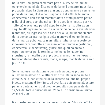
nella crisi una quota di mercato pari al 4,8% del valore del
commercio mondiale. E se consideriamo il prodotto industriale
procapite, dopo la Germania al mondo continuiamo a venire noi,
prima della Cina, USA e del Giappone. Nel 2008 la bilancia
commerciale dell’export manifatturiero è stata positiva per 63
miliardi di euro, e anche nel terribile 2009 lo è rimasta per 47.
Tutto ciò è avvenuto perché dopo le violente ristrutturazioni
seguite all’ingresso nell’euro e al venir meno delle svalutazioni
monetarie, all’ingresso della Cina nel WTO, all’indebolimento
della domanda interna figlia delle manovre di contenimento
della finanza pubblica, la manifattura italiana ha risposto con
innovazioni di prodotto e processo, organizzative e gestionali,
commerciali e di marketing, grazie alle quali ha preso a
esportare ormai per il 60% in settori come le macchine
industriali, la metallurgia e i prodotti chimici, mentre l’export
tradizionale legato a tessile, moda, scarpe, mobili etc vale solo
più il 15%.
Se le imprese manifatturiere con sedi produttive proprie
all’estero in almeno due altri Paesi oltre l’Italia sono salite a
circa 15 mila, con circa 200mila imprese italiane nel proprio
indotto e catene di fornitura, ad aver fatto outsorcing all’estero
per una parte almeno del proprio prodotto sono passate dal
12,5% del totale nazionale nel 200o a un considerevolissimo
25% nel 2009.
Ma questo processo incontra pesanti ostacoli “di sistema”. La