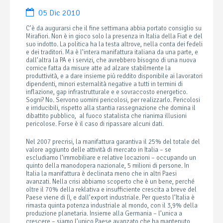
05 Dic 2010
C’è da augurarsi che il fine settimana abbia portato consiglio su
Mirafiori. Non è in gioco solo la presenza in Italia della Fiat e del
suo indotto. La politica ha la testa altrove, nella conta dei fedeli
e dei traditori. Ma è l’intera manifattura italiana da una parte, e
dall’altra la PA e i servizi, che avrebbero bisogno di una nuova
cornice fatta da misure atte ad alzare stabilmente la
produttività, e a dare insieme più reddito disponibile ai lavoratori
dipendenti, minori esternalità negative a tutti in termini di
inflazione, gap infrastrutturale e e sovraccosto energetico.
Sogni? No. Servono uomini pericolosi, per realizzarlo. Pericolosi
e irriducibili, rispetto alla stantia rassegnazione che domina il
dibattito pubblico, al fuoco statalista che rianima illusioni
pericolose. Forse è il caso di ripassare alcuni dati.
Nel 2007 precrisi, la manifattura garantiva il 25% del totale del
valore aggiunto delle attività di mercato in Italia – se
escludiamo l’immobiliare e relative locazioni – occupando un
quinto della manodopera nazionale, 5 milioni di persone. In
Italia la manifattura è declinata meno che in altri Paesi
avanzati. Nella crisi abbiamo scoperto che è un bene, perché
oltre il 70% della reklativa e insufficiente crescita a breve del
Paese viene di lì, e dall’export industriale. Per questo l’Italia è
rimasta quinta potenza industriale al mondo, con il 3,9% della
produzione planetaria. Insieme alla Germania – l’unica a
crescere – siamo l’unico Paese avanzato che ha mantenuto