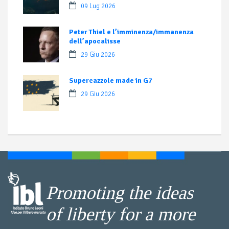
09 Lug 2026
Peter Thiel e l’imminenza/immanenza
dell’apocalisse
29 Giu 2026
Supercazzole made in G7
29 Giu 2026
Promoting the ideas
of liberty for a more