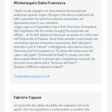
Michelangelo Dalla Francesca
L’Italia ha gli ingegni e le maestranze necessarie per
realizzare questo sogno. Bisogna che riesca a liberarsi da
tutti i parassiti che pervicacemente ostacolano ed
appesantiscono il suo cammino.
Leggo oggi su Il Gazzettino che il Prof. Marchiori (l’inventore
dell’algoritmo che ha creato Google) ha rinunciato ad
offerte… di 30.000 dollari al mese per un posto da 2.000 euro
nell’Università di Padova. Sono francamente sconcertato nel
constatare questa ennesima espressione dell’odio per il
mercato e per il “lavoro” contrapposto alla libera ricerca…
libera da che? di insegnare la “Scienza del benessere del
cane e del gatto” (Università di Bari)? e creare così altri
disoccupati liberi di scannarsi per conquistare un posto da
precario ricercatore nella “Scienza del fiore”?
Quanto é difficile sognare in Italia!!!
5 Dicembre 2010 at 21:49
Fabrizio Capone
mi iscrivo fin da subito al partito dei sognatori ad occhi
aperti. non rassegnamoci e continuiamo a credere che