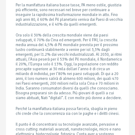
Per la manifattura italiana basse tasse, PA meno ostile, giustizia
più efficiente, sono necessari nel breve per continuare a
inseguire la rapidissima trasformazione mondiale in atto. Fino
agli anni 80, il 60% del Pil planetario veniva dai Paesi di vecchia
industrializzazione, e il 40% da quelli emergenti.
Ora solo il 30% della crescita mondiale viene dai paesi
sviluppati, il 70% da Cina ed emergenti. Per il FMI, la crescita
media annua del 4,5% di Pil mondiale prevista per il prossimo
lustro continuerà stabilmente a venire per iol 3,3% dagli
emergenti, per l1.2% dai vecchi industrializzati. Al 2030, ai ritmi
attuali, l’Asia peserà per il 53% del Pil mondiale, il Nordamerica
il 20%, l’Europa solo il 13%. Oggi, la popolazione con reddito
procapite superiore ai 30 mila dollari l’anno è di circa un
miliardo di individui, per l’80% nei paesi sviluppati. Di qui a 20
anni, il loro numero salirà di almeno 600 milioni, dei quali 470
nei Paesi emergenti, 200 milioni nella sola Cina e 70 milioni in
India. Saranno consumatori diversi da quelli che conosciamo.
Bisogna prepararsi sin da adesso. Più giovani di quelli a cui
siamo abituati, Nati “digitali”. E con molte più donne a decidere.
Perché la manifattura italiana possa farcela, sbaglia in pieno
chi crede che la concorrenza sia con le paghe e i diritti cinesi.
Il punto è di concentrarsi su tecnologie avanzate, pervasive e
cross cutting: materiali avanzati, nanotecnologie, micro e nano
elettronica, biotecnologie, fotonica. Conta aver a sostegno