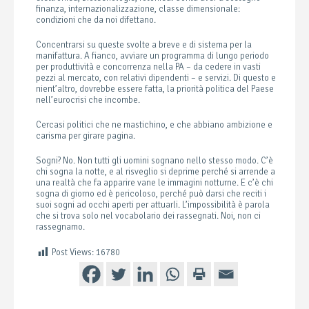
finanza, internazionalizzazione, classe dimensionale:
condizioni che da noi difettano.
Concentrarsi su queste svolte a breve e di sistema per la
manifattura. A fianco, avviare un programma di lungo periodo
per produttività e concorrenza nella PA – da cedere in vasti
pezzi al mercato, con relativi dipendenti – e servizi. Di questo e
nient’altro, dovrebbe essere fatta, la priorità politica del Paese
nell’eurocrisi che incombe.
Cercasi politici che ne mastichino, e che abbiano ambizione e
carisma per girare pagina.
Sogni? No. Non tutti gli uomini sognano nello stesso modo. C’è
chi sogna la notte, e al risveglio si deprime perché si arrende a
una realtà che fa apparire vane le immagini notturne. E c’è chi
sogna di giorno ed è pericoloso, perché può darsi che reciti i
suoi sogni ad occhi aperti per attuarli. L’impossibilità è parola
che si trova solo nel vocabolario dei rassegnati. Noi, non ci
rassegnamo.
Post Views:
16780