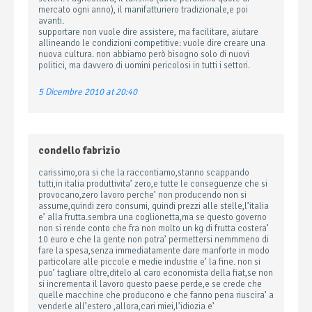
mercato ogni anno), il manifatturiero tradizionale,e poi
avanti.
supportare non vuole dire assistere, ma facilitare, aiutare
allineando le condizioni competitive: vuole dire creare una
nuova cultura. non abbiamo però bisogno solo di nuovi
politici, ma davvero di uomini pericolosi in tutti i settori.
5 Dicembre 2010 at 20:40
condello fabrizio
carissimo,ora si che la raccontiamo,stanno scappando
tutti,in italia produttivita’ zero,e tutte le conseguenze che si
provocano,zero lavoro perche’ non producendo non si
assume,quindi zero consumi, quindi prezzi alle stelle,l’italia
e’ alla frutta.sembra una coglionetta,ma se questo governo
non si rende conto che fra non molto un kg di frutta costera’
10 euro e che la gente non potra’ permettersi nemmmeno di
fare la spesa,senza immediatamente dare manforte in modo
particolare alle piccole e medie industrie e’ la fine. non si
puo’ tagliare oltre,ditelo al caro economista della fiat,se non
si incrementa il lavoro questo paese perde,e se crede che
quelle macchine che producono e che fanno pena riuscira’ a
venderle all’estero ,allora,cari miei,l’idiozia e’