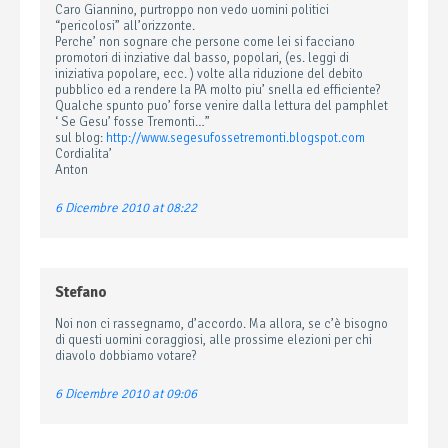
Caro Giannino, purtroppo non vedo uomini politici
“pericolosi” all’orizzonte.
Perche’ non sognare che persone come lei si facciano
promotori di inziative dal basso, popolari, (es. leggi di
iniziativa popolare, ecc. ) volte alla riduzione del debito
pubblico ed a rendere la PA molto piu’ snella ed efficiente?
Qualche spunto puo’ forse venire dalla lettura del pamphlet
‘ Se Gesu’ fosse Tremonti…”
sul blog:
http://www.segesufossetremonti.blogspot.com
Cordialita’
Anton
6 Dicembre 2010 at 08:22
Stefano
Noi non ci rassegnamo, d’accordo. Ma allora, se c’è bisogno
di questi uomini coraggiosi, alle prossime elezioni per chi
diavolo dobbiamo votare?
6 Dicembre 2010 at 09:06