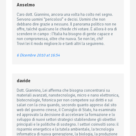
Anselmo
Caro dott. Giannino, ancora una volta ha colto nel segno.
Servono uomini “pericolosi” e decisi. Uomini che non
debbano dire grazie a nessuno. Il panorama politico non ne
offre, talché qualcuno le chiede chi votare. E allora è ora di
scendere in campo : l’Italia ha bisogno di gente capace e
non compromessa, oltre che nuova. Se non lei, chi?
Trovi lei il modo migliore.Io e tanti altri la seguiremo.
6 Dicembre 2010 at 16:54
davide
Dott. Giannino, Lei afferma che bisogna concentrarsi su
materiali avanzati, nanotecnologie, micro e nano elettronica,
biotecnologie, fotonica per non competere sui diritti e sui
salari con la cina quando, secondo quanto appreso dal sito
web del governo cinese, il Consiglio di Stato, ha esaminato
ed approvato la decisione di accelerare la formazione e lo
sviluppo di nuovi settori strategici stabilendone gli obiettivi
principali e le politiche di sostegno. I settori coinvolti sono: il
risparmio energetico e la tutela ambientale, la tecnologia
informatica di nuova generazione, la biologia, la produzione