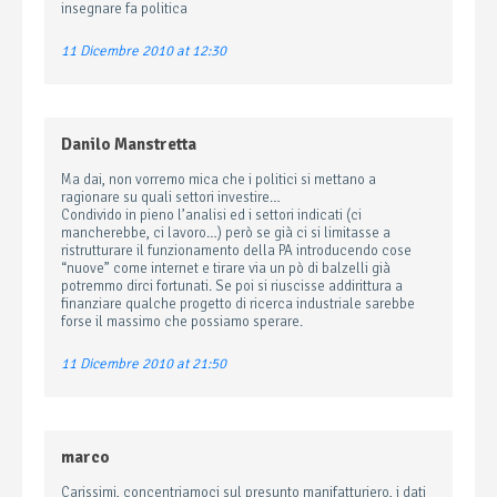
insegnare fa politica
11 Dicembre 2010 at 12:30
Danilo Manstretta
Ma dai, non vorremo mica che i politici si mettano a
ragionare su quali settori investire…
Condivido in pieno l’analisi ed i settori indicati (ci
mancherebbe, ci lavoro…) però se già ci si limitasse a
ristrutturare il funzionamento della PA introducendo cose
“nuove” come internet e tirare via un pò di balzelli già
potremmo dirci fortunati. Se poi si riuscisse addirittura a
finanziare qualche progetto di ricerca industriale sarebbe
forse il massimo che possiamo sperare.
11 Dicembre 2010 at 21:50
marco
Carissimi, concentriamoci sul presunto manifatturiero, i dati