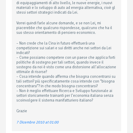
di equipaggiamenti di alto livello, le nuove energie, i nuovi
materiali e lo sviluppo di auto ad energia alternativa, cioè gl
stessi settori strategici indicati da Lei.
Vorrei quindi farle alcune domande, e se non Lei, mi
piacerebbe che qualcuno rispondesse, qualcuno che ha il
suo stesso orientamento di pensiero economico.
– Non crede che la Cina in futuro effettuerà una
competizione sui salari e sui diritti anche nei settori da Lei
indicati?
– Come possiamo competere con un paese che applica forti
politiche di sostegno per tali settori, quando invece il
sostegno da noi è visto come una distorsione all’allocazione
ottimale di risorse?
– Cosa intende quando afferma che bisogna concentrarsi su
tali settori? più specificatamente cosa intende con “bisogna
concentrarsi”? in che modo bisogna concentrarsi?
– Non è meglio effettuare Ricerca e Sviluppo funzionale ai
settori storicamente trainanti per l’economia italiana senza
scoinvolgere il sistema manifatturiero italiano?
Grazie
7 Dicembre 2010 at 01:00