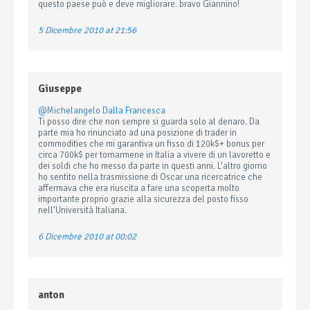
questo paese può e deve migliorare. bravo Giannino!
5 Dicembre 2010 at 21:56
Giuseppe
@Michelangelo Dalla Francesca
Ti posso dire che non sempre si guarda solo al denaro. Da
parte mia ho rinunciato ad una posizione di trader in
commodities che mi garantiva un fisso di 120k$+ bonus per
circa 700k$ per tornarmene in Italia a vivere di un lavoretto e
dei soldi che ho messo da parte in questi anni. L’altro giorno
ho sentito nella trasmissione di Oscar una ricercatrice che
affermava che era riuscita a fare una scoperta molto
importante proprio grazie alla sicurezza del posto fisso
nell’Università Italiana.
6 Dicembre 2010 at 00:02
anton