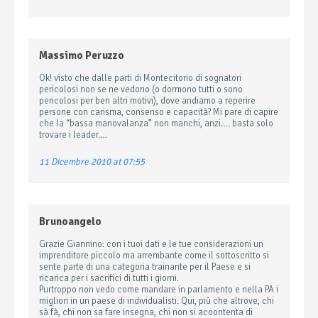
Massimo Peruzzo
Ok! visto che dalle parti di Montecitorio di sognatori
pericolosi non se ne vedono (o dormono tutti o sono
pericolosi per ben altri motivi), dove andiamo a reperire
persone con carisma, consenso e capacità? Mi pare di capire
che la “bassa manovalanza” non manchi, anzi…. basta solo
trovare i leader….
11 Dicembre 2010 at 07:55
Brunoangelo
Grazie Giannino: con i tuoi dati e le tue considerazioni un
imprenditore piccolo ma arrembante come il sottoscritto si
sente parte di una categoria trainante per il Paese e si
ricarica per i sacrifici di tutti i giorni.
Purtroppo non vedo come mandare in parlamento e nella PA i
migliori in un paese di individualisti. Qui, più che altrove, chi
sà fà, chi non sa fare insegna, chi non si acoontenta di