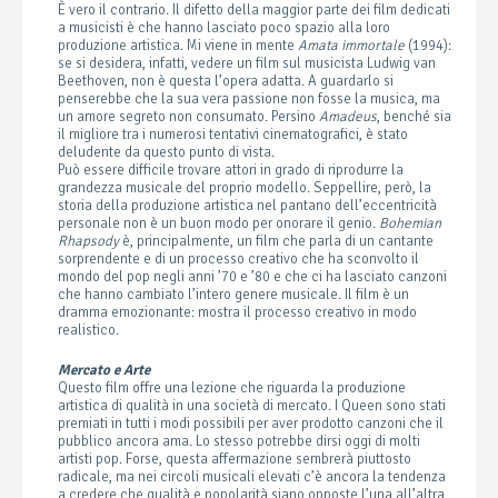
È vero il contrario. Il difetto della maggior parte dei film dedicati
a musicisti è che hanno lasciato poco spazio alla loro
produzione artistica. Mi viene in mente
Amata immortale
(1994):
se si desidera, infatti, vedere un film sul musicista Ludwig van
Beethoven, non è questa l’opera adatta. A guardarlo si
penserebbe che la sua vera passione non fosse la musica, ma
un amore segreto non consumato. Persino
Amadeus
, benché sia
il migliore tra i numerosi tentativi cinematografici, è stato
deludente da questo punto di vista.
Può essere difficile trovare attori in grado di riprodurre la
grandezza musicale del proprio modello. Seppellire, però, la
storia della produzione artistica nel pantano dell’eccentricità
personale non è un buon modo per onorare il genio.
Bohemian
Rhapsody
è, principalmente, un film che parla di un cantante
sorprendente e di un processo creativo che ha sconvolto il
mondo del pop negli anni ’70 e ’80 e che ci ha lasciato canzoni
che hanno cambiato l’intero genere musicale. Il film è un
dramma emozionante: mostra il processo creativo in modo
realistico.
Mercato e Arte
Questo film offre una lezione che riguarda la produzione
artistica di qualità in una società di mercato. I Queen sono stati
premiati in tutti i modi possibili per aver prodotto canzoni che il
pubblico ancora ama. Lo stesso potrebbe dirsi oggi di molti
artisti pop. Forse, questa affermazione sembrerà piuttosto
radicale, ma nei circoli musicali elevati c’è ancora la tendenza
a credere che qualità e popolarità siano opposte l’una all’altra.