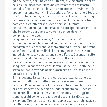
gruppo decise, con una certa riluttanza, di cimentarsi in generi
musicali da discoteca. Nessuno era veramente entusiasta
dell’idea fino a quando il bassista non propose l’avvincente (e
apparentemente eterno) riff d’apertura di “Another One Bites the
Dust”. Probabilmente, la maggior parte degli esseri umani oggi
riconosce la canzone solo ascoltandone il ritmo e dalle tre
note che la caratterizzano. Viene persino utilizzato
nell’addestramento alla rianimazione cardiopolmonare in modo
che le persone sappiano la velocità con cui devono
comprimere il torace.
Per quanto concerne, invece, “Bohemian Rhapsody”,
straordinariamente bizzarra ed enormemente popolare, il pezzo
ha ridefinito ciò che viene passato alla radio. Evoca una strana
serietà con i suoi motivi lirici, il tema tragico e le transizioni
incredibilmente levigate da uno stile all’altro. Basandosi sulle
convenzioni dell’epoca, il produttore della band escluse
categoricamente che il pezzo potesse uscire come singolo. Si
sbagliava. La canzone è considerata una delle più belle nella
storia del pop, arrivando addirittura in cima alle classifiche in
un paio di occasioni.
Il film racconta la storia che si cela dietro alla canzone e le
ambizioni della band nello sperimentare svariati generi
musicali. Rimane una paradigmatica confutazione dell’idea che
ci siano steccati che separano l’arte di qualità dai successi
commerciali. La mia impressione è che questi muri oggi non
siano così alti come lo erano diversi decenni fa. (L’Atlanta
Symphony Orchestra ospita artisti pop, artisti folk, noti musicisti
di tutti i generi, ognuno nella stessa stagione in cui viene