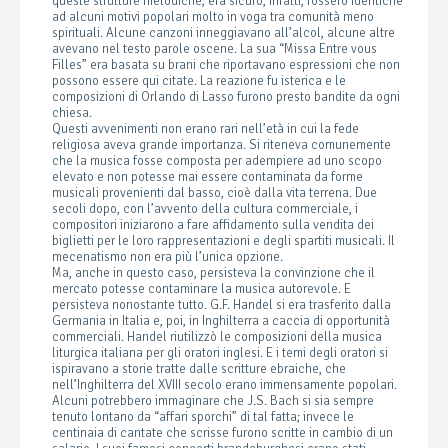
queste strutture melodiche; era sicuro, infatti, fossero identiche
ad alcuni motivi popolari molto in voga tra comunità meno
spirituali. Alcune canzoni inneggiavano all’alcol, alcune altre
avevano nel testo parole oscene. La sua “Missa Entre vous
Filles” era basata su brani che riportavano espressioni che non
possono essere qui citate. La reazione fu isterica e le
composizioni di Orlando di Lasso furono presto bandite da ogni
chiesa.
Questi avvenimenti non erano rari nell’età in cui la fede
religiosa aveva grande importanza. Si riteneva comunemente
che la musica fosse composta per adempiere ad uno scopo
elevato e non potesse mai essere contaminata da forme
musicali provenienti dal basso, cioè dalla vita terrena. Due
secoli dopo, con l’avvento della cultura commerciale, i
compositori iniziarono a fare affidamento sulla vendita dei
biglietti per le loro rappresentazioni e degli spartiti musicali. Il
mecenatismo non era più l’unica opzione.
Ma, anche in questo caso, persisteva la convinzione che il
mercato potesse contaminare la musica autorevole. E
persisteva nonostante tutto. G.F. Handel si era trasferito dalla
Germania in Italia e, poi, in Inghilterra a caccia di opportunità
commerciali. Handel riutilizzò le composizioni della musica
liturgica italiana per gli oratori inglesi. E i temi degli oratori si
ispiravano a storie tratte dalle scritture ebraiche, che
nell’Inghilterra del XVIII secolo erano immensamente popolari.
Alcuni potrebbero immaginare che J.S. Bach si sia sempre
tenuto lontano da “affari sporchi” di tal fatta; invece le
centinaia di cantate che scrisse furono scritte in cambio di un