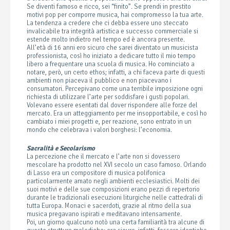
Se diventi famoso e ricco, sei “finito”. Se prendi in prestito
motivi pop per comporre musica, hai compromesso la tua arte.
La tendenza a credere che ci debba essere uno steccato
invalicabile tra integrità artistica e successo commerciale si
estende molto indietro nel tempo ed è ancora presente.
All’età di 16 anni ero sicuro che sarei diventato un musicista
professionista, così ho iniziato a dedicare tutto il mio tempo
libero a frequentare una scuola di musica. Ho cominciato a
notare, però, un certo ethos; infatti, a chi faceva parte di questi
ambienti non piaceva il pubblico e non piacevano i
consumatori. Percepivano come una terribile imposizione ogni
richiesta di utilizzare l’arte per soddisfare i gusti popolari.
Volevano essere esentati dal dover rispondere alle forze del
mercato. Era un atteggiamento per me insopportabile, e così ho
cambiato i miei progetti e, per reazione, sono entrato in un
mondo che celebrava i valori borghesi: l’economia.
Sacralità e Secolarismo
La percezione che il mercato e l’arte non si dovessero
mescolare ha prodotto nel XVI secolo un caso famoso. Orlando
di Lasso era un compositore di musica polifonica
particolarmente amato negli ambienti ecclesiastici. Molti dei
suoi motivi e delle sue composizioni erano pezzi di repertorio
durante le tradizionali esecuzioni liturgiche nelle cattedrali di
tutta Europa. Monaci e sacerdoti, grazie al ritmo della sua
musica pregavano ispirati e meditavano intensamente.
Poi, un giorno qualcuno notò una certa familiarità tra alcune di