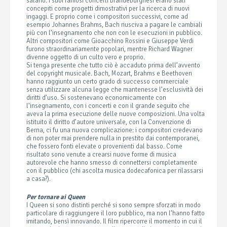
salario. I suoi famosi concerti brandeburghesi erano stati
concepiti come progetti dimostrativi per la ricerca di nuovi
ingaggi. E proprio come i compositori successivi, come ad
esempio Johannes Brahms, Bach riusciva a pagare le cambiali
più con l’insegnamento che non con le esecuzioni in pubblico.
Altri compositori come Gioacchino Rossini e Giuseppe Verdi
furono straordinariamente popolari, mentre Richard Wagner
divenne oggetto di un culto vero e proprio.
Si tenga presente che tutto ciò è accaduto prima dell’avvento
del copyright musicale. Bach, Mozart, Brahms e Beethoven
hanno raggiunto un certo grado di successo commerciale
senza utilizzare alcuna legge che mantenesse l’esclusività dei
diritti d’uso. Si sostenevano economicamente con
l’insegnamento, con i concerti e con il grande seguito che
aveva la prima esecuzione delle nuove composizioni. Una volta
istituito il diritto d’autore universale, con la Convenzione di
Berna, ci fu una nuova complicazione: i compositori credevano
di non poter mai prendere nulla in prestito dai contemporanei,
che fossero fonti elevate o provenienti dal basso. Come
risultato sono venute a crearsi nuove forme di musica
autorevole che hanno smesso di connettersi completamente
con il pubblico (chi ascolta musica dodecafonica per rilassarsi
a casa?).
Per tornare ai Queen
I Queen si sono distinti perché si sono sempre sforzati in modo
particolare di raggiungere il loro pubblico, ma non l’hanno fatto
imitando, bensì innovando. Il film ripercorre il momento in cui il