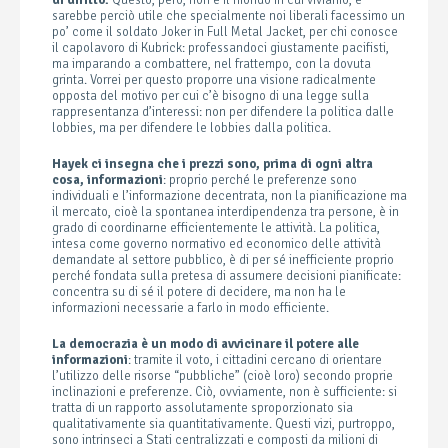
sarebbe perciò utile che specialmente noi liberali facessimo un
po’ come il soldato Joker in Full Metal Jacket, per chi conosce
il capolavoro di Kubrick: professandoci giustamente pacifisti,
ma imparando a combattere, nel frattempo, con la dovuta
grinta. Vorrei per questo proporre una visione radicalmente
opposta del motivo per cui c’è bisogno di una legge sulla
rappresentanza d’interessi: non per difendere la politica dalle
lobbies, ma per difendere le lobbies dalla politica.
Hayek ci insegna che i prezzi sono, prima di ogni altra
cosa, informazioni
: proprio perché le preferenze sono
individuali e l’informazione decentrata, non la pianificazione ma
il mercato, cioè la spontanea interdipendenza tra persone, è in
grado di coordinarne efficientemente le attività. La politica,
intesa come governo normativo ed economico delle attività
demandate al settore pubblico, è di per sé inefficiente proprio
perché fondata sulla pretesa di assumere decisioni pianificate:
concentra su di sé il potere di decidere, ma non ha le
informazioni necessarie a farlo in modo efficiente.
La democrazia è un modo di avvicinare il potere alle
informazioni
: tramite il voto, i cittadini cercano di orientare
l’utilizzo delle risorse “pubbliche” (cioè loro) secondo proprie
inclinazioni e preferenze. Ciò, ovviamente, non è sufficiente: si
tratta di un rapporto assolutamente sproporzionato sia
qualitativamente sia quantitativamente. Questi vizi, purtroppo,
sono intrinseci a Stati centralizzati e composti da milioni di