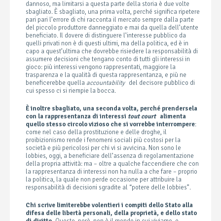
dannoso, ma limitarsi a questa parte della storia è due volte
sbagliato. È sbagliato, una prima volta, perché significa ripetere
pari pari l’errore di chi racconta il mercato sempre dalla parte
del piccolo produttore danneggiato e mai da quella dell’utente
beneficiato. Il dovere di distinguere l’interesse pubblico da
quelli privati non è di questi ultimi, ma della politica, ed è in
capo a quest’ultima che dovrebbe risiedere la responsabilità di
assumere decisioni che tengano conto di tutti gli interessi in
gioco: più interessi vengono rappresentati, maggiore la
trasparenza e la qualità di questa rappresentanza, e più ne
beneficerebbe quella
accountability
del decisore pubblico di
cui spesso ci si riempie la bocca.
È inoltre sbagliato, una seconda volta, perché prendersela
con la rappresentanza di interessi
tout court
alimenta
quello stesso circolo vizioso che si vorrebbe interrompere
:
come nel caso della prostituzione e delle droghe, il
proibizionismo rende i fenomeni sociali più costosi per la
società e più pericolosi per chi vi si avvicina.
Non sono le
lobbies, oggi, a beneficiare dell’assenza di regolamentazione
della propria attività: ma – oltre a qualche faccendiere che con
la rappresentanza di interessi non ha nulla a che fare – proprio
la politica, la quale non perde occasione per attribuire la
responsabilità di decisioni sgradite al “potere delle lobbies”.
Chi scrive limiterebbe volentieri i compiti dello Stato alla
difesa delle libertà personali, della proprietà, e dello stato
di diritto.
Questo, però, non è il mondo in cui viviamo, e