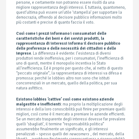
persone, e certamente non potranno essere risolti da una
migliore rappresentanza degli interessi. E tuttavia, quantomeno,
quest’ultima può essere un’utile ‘stampella’ per supportare la
democrazia, offrendo al decisore pubblico informazioni molto
più costanti e precise di quanto faccia il voto.
Così come i prezzi informano i consumatori delle
caratteristiche dei beni e dei servizi prodotti, la
rappresentanza di interessi informa il decisore pubblico
delle preferenze e delle necessità dei cittadini e delle
imprese
. La differenza è evidente: l’esistenza di diversi
produttori rende inoffensiva, per i consumatori, l’inefficienza di
uno di questi, mentre il monopolio incentiva lo Stato
all’inefficienza. Ed è proprio per questo che, al netto di questo
“peccato originale”, la rappresentanza di interessi va difesa e
promossa: perché le lobbies altro non sono che istituti
concorrenziali in un mercato, quello della politica, per sua
natura asfittico.
Esistono lobbies ‘cattive’ così come esistono aziende
malgestite e inefficienti
: ma proprio la moltiplicazione degli
interessi e della loro conoscibilità può finire per premiare quelli
migliori, così come è il mercato a premiare le aziende efficienti.
Se un mercato trasparente degli interessi dovesse far prevalere
quelli ‘sbagliati’, il termine “responsabilità politica”
assumerebbe finalmente un significato, e gli interessi
penalizzati – spesso quelli dei
newcomers
, del mercato, della
libertà – avrebbero finalmente rappresentanza e riconoscibilità.