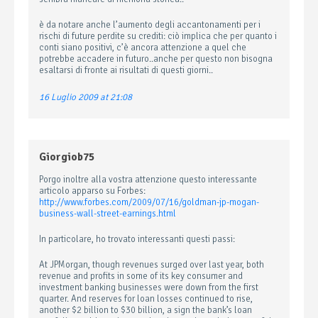
è da notare anche l’aumento degli accantonamenti per i
rischi di future perdite su crediti: ciò implica che per quanto i
conti siano positivi, c’è ancora attenzione a quel che
potrebbe accadere in futuro..anche per questo non bisogna
esaltarsi di fronte ai risultati di questi giorni..
16 Luglio 2009 at 21:08
Giorgiob75
Porgo inoltre alla vostra attenzione questo interessante
articolo apparso su Forbes:
http://www.forbes.com/2009/07/16/goldman-jp-mogan-
business-wall-street-earnings.html
In particolare, ho trovato interessanti questi passi:
At JPMorgan, though revenues surged over last year, both
revenue and profits in some of its key consumer and
investment banking businesses were down from the first
quarter. And reserves for loan losses continued to rise,
another $2 billion to $30 billion, a sign the bank’s loan