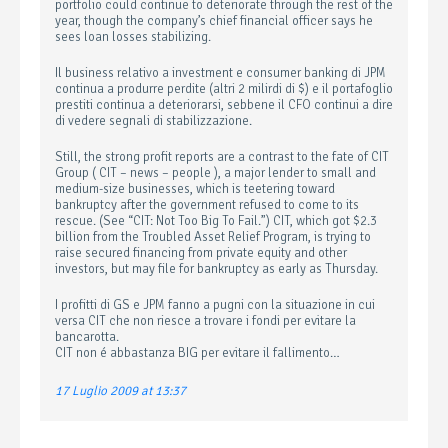
portfolio could continue to deteriorate through the rest of the
year, though the company’s chief financial officer says he
sees loan losses stabilizing.
Il business relativo a investment e consumer banking di JPM
continua a produrre perdite (altri 2 milirdi di $) e il portafoglio
prestiti continua a deteriorarsi, sebbene il CFO continui a dire
di vedere segnali di stabilizzazione.
Still, the strong profit reports are a contrast to the fate of CIT
Group ( CIT – news – people ), a major lender to small and
medium-size businesses, which is teetering toward
bankruptcy after the government refused to come to its
rescue. (See “CIT: Not Too Big To Fail.”) CIT, which got $2.3
billion from the Troubled Asset Relief Program, is trying to
raise secured financing from private equity and other
investors, but may file for bankruptcy as early as Thursday.
I profitti di GS e JPM fanno a pugni con la situazione in cui
versa CIT che non riesce a trovare i fondi per evitare la
bancarotta.
CIT non é abbastanza BIG per evitare il fallimento…
17 Luglio 2009 at 13:37