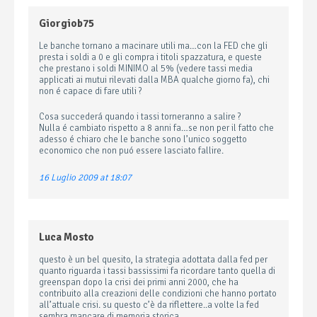
Giorgiob75
Le banche tornano a macinare utili ma…con la FED che gli
presta i soldi a 0 e gli compra i titoli spazzatura, e queste
che prestano i soldi MINIMO al 5% (vedere tassi media
applicati ai mutui rilevati dalla MBA qualche giorno fa), chi
non é capace di fare utili ?
Cosa succederá quando i tassi torneranno a salire ?
Nulla é cambiato rispetto a 8 anni fa…se non per il fatto che
adesso é chiaro che le banche sono l’unico soggetto
economico che non puó essere lasciato fallire.
16 Luglio 2009 at 18:07
Luca Mosto
questo è un bel quesito, la strategia adottata dalla fed per
quanto riguarda i tassi bassissimi fa ricordare tanto quella di
greenspan dopo la crisi dei primi anni 2000, che ha
contribuito alla creazioni delle condizioni che hanno portato
all’attuale crisi. su questo c’è da riflettere..a volte la fed
sembra mancare di memoria storica..