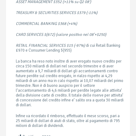
ASSET MANAGEMENT $352 (+11% su Q2 08′)
TREASURY & SECURITIES SERVICES $379 (-11%)
COMMERCIAL BANKING $368 (+4%)
CARD SERVICES $(672) (valore positivo nel 08’+$250)
RETAIL FINANCIAL SERVICES $15 (-97%)
di cui
Retail Banking
£970 e Consumer Lending $(955)
La banca ha reso noto inoltre di aver erogato nuovo credito per
circa 150 miliardi di dollari nel secondo trimestre e di aver
aumentato a 9,7 miliardi di dollari gli accantonamenti contro
future perdite sul credito erogato, in rialzo rispetto ai 4,29
miliardi di un anno ma in calo rispetto ai 10,07 miliardi del primo
trimestre. Non è di buono auspicio per il settore
l’accantonamento di 4,6 miliardi per perdite legate alle attivita’
della divisione carte di credito. Il totale delle riserve per attivita’
di concessione del credito infine e’ salito ora a quota 30 miliardi
di dollari.
Infine va ricordato il rimborso, effettuato il mese scorso, pari a
25 miliardi di dollari di aiuti di stato, oltre al pagamento di 795
milioni di dollari di dividendi.