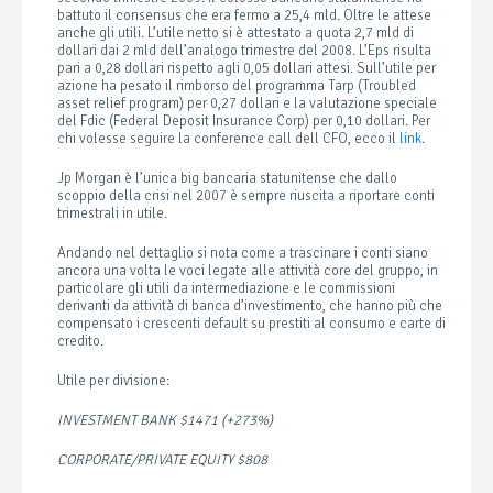
battuto il consensus che era fermo a 25,4 mld. Oltre le attese
anche gli utili. L’utile netto si è attestato a quota 2,7 mld di
dollari dai 2 mld dell’analogo trimestre del 2008. L’Eps risulta
pari a 0,28 dollari rispetto agli 0,05 dollari attesi. Sull’utile per
azione ha pesato il rimborso del programma Tarp (Troubled
asset relief program) per 0,27 dollari e la valutazione speciale
del Fdic (Federal Deposit Insurance Corp) per 0,10 dollari. Per
chi volesse seguire la conference call dell CFO, ecco il
link
.
Jp Morgan è l’unica big bancaria statunitense che dallo
scoppio della crisi nel 2007 è sempre riuscita a riportare conti
trimestrali in utile.
Andando nel dettaglio si nota come a trascinare i conti siano
ancora una volta le voci legate alle attività core del gruppo, in
particolare gli utili da intermediazione e le commissioni
derivanti da attività di banca d’investimento, che hanno più che
compensato i crescenti default su prestiti al consumo e carte di
credito.
Utile per divisione:
INVESTMENT BANK $1471 (+273%)
CORPORATE/PRIVATE EQUITY $808