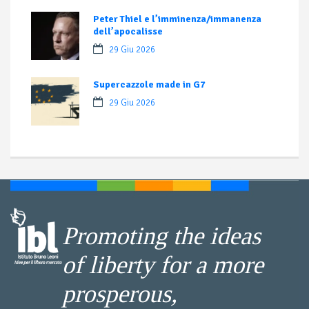
Peter Thiel e l’imminenza/immanenza
dell’apocalisse
29 Giu 2026
Supercazzole made in G7
29 Giu 2026
Promoting the ideas
of liberty for a more
prosperous,