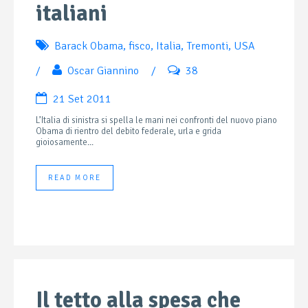
italiani
Barack Obama
,
fisco
,
Italia
,
Tremonti
,
USA
/
Oscar Giannino
/
38
21 Set 2011
L’Italia di sinistra si spella le mani nei confronti del nuovo piano
Obama di rientro del debito federale, urla e grida
gioiosamente...
READ MORE
Il tetto alla spesa che