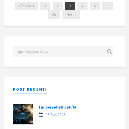
‹ Previous
1
2
3
4
5
…
24
Next ›
POST RECENTI
I nuovi sofisti dell’AI
06 Ago 2026