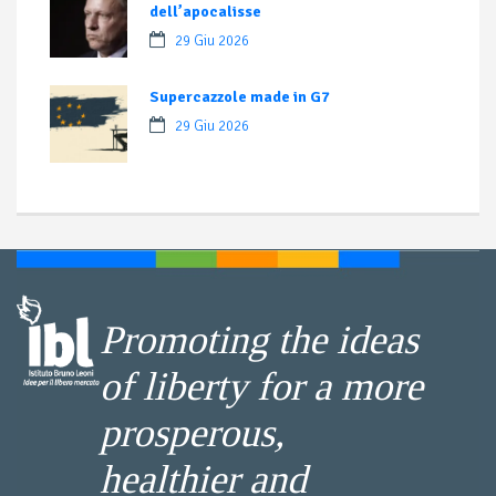
dell’apocalisse
29 Giu 2026
Supercazzole made in G7
29 Giu 2026
Promoting the ideas
of liberty for a more
prosperous,
healthier and