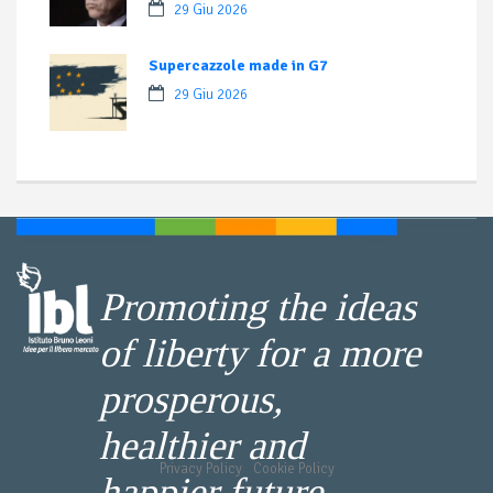
29 Giu 2026
Supercazzole made in G7
29 Giu 2026
Promoting the ideas
of liberty for a more
prosperous,
healthier and
Privacy Policy
-
Cookie Policy
happier future