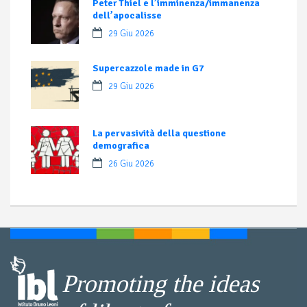
Peter Thiel e l’imminenza/immanenza
dell’apocalisse
29 Giu 2026
Supercazzole made in G7
29 Giu 2026
La pervasività della questione
demografica
26 Giu 2026
Promoting the ideas