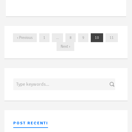
‹ Previous
1
…
8
9
10
11
Next ›
POST RECENTI