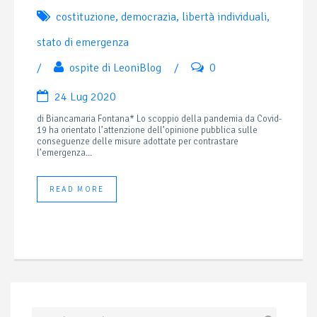
costituzione
,
democrazia
,
libertà individuali
,
stato di emergenza
/
ospite di LeoniBlog
/
0
24 Lug 2020
di Biancamaria Fontana* Lo scoppio della pandemia da Covid-
19 ha orientato l’attenzione dell’opinione pubblica sulle
conseguenze delle misure adottate per contrastare
l’emergenza...
READ MORE