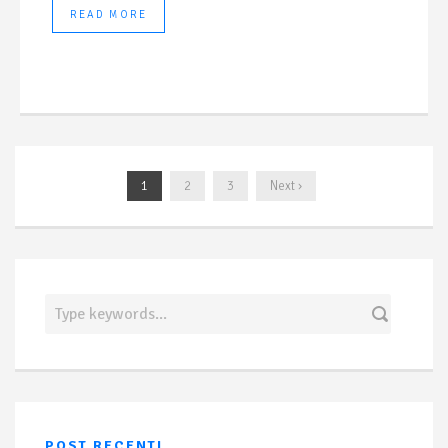
READ MORE
1
2
3
Next ›
POST RECENTI