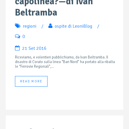
capolinea?—di Ivan
Beltramba
regioni
/
ospite di LeoniBlog
/
0
21 Set 2016
Riceviamo, e volentieri pubblichiamo, da Ivan Beltramba. Il
disastro di Corato sulla linea “Bari Nord” ha portato alla ribalta
le “Ferrovie Regionali”,...
READ MORE