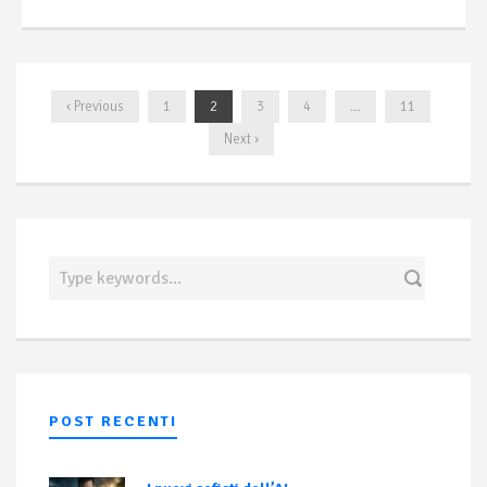
‹ Previous
1
2
3
4
…
11
Next ›
POST RECENTI