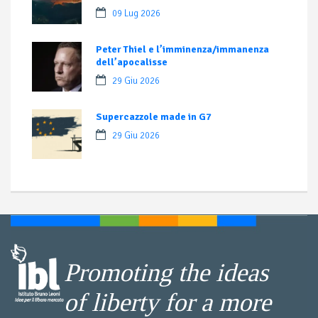
09 Lug 2026
Peter Thiel e l’imminenza/immanenza
dell’apocalisse
29 Giu 2026
Supercazzole made in G7
29 Giu 2026
Promoting the ideas
of liberty for a more