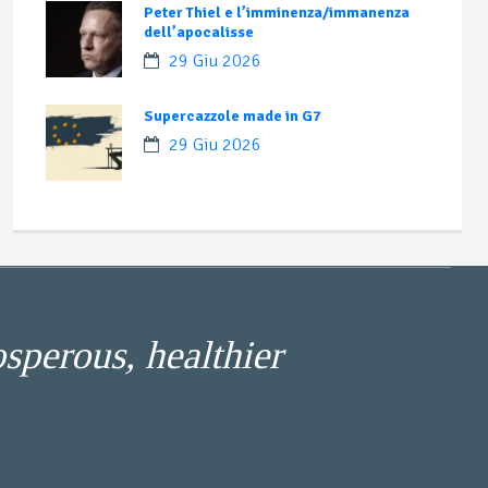
Peter Thiel e l’imminenza/immanenza
dell’apocalisse
29 Giu 2026
Supercazzole made in G7
29 Giu 2026
osperous, healthier