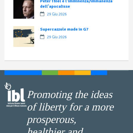
Peter Thiel e l’imminenza/immanenza
dell’apocalisse
29 Giu 2026
Supercazzole made in G7
29 Giu 2026
Promoting the ideas
of liberty for a more
prosperous,
healthier and