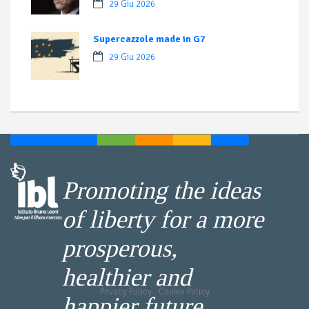
29 Giu 2026
Supercazzole made in G7
29 Giu 2026
Promoting the ideas
of liberty for a more
prosperous,
healthier and
Privacy Policy
-
Cookie Policy
happier future