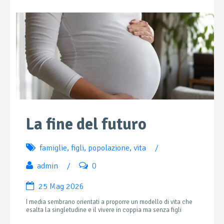
La fine del futuro
famiglie
,
figli
,
popolazione
,
vita
/
admin
/
0
25 Mag 2026
I media sembrano orientati a proporre un modello di vita che
esalta la singletudine e il vivere in coppia ma senza figli