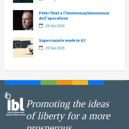
Peter Thiel e l’imminenza/immanenza
dell’apocalisse
29 Giu 2026
Supercazzole made in G7
29 Giu 2026
Promoting the ideas
of liberty for a more
prosperous,