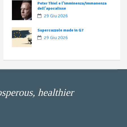
Peter Thiel e l’imminenza/immanenza
dell’apocalisse
29 Giu 2026
Supercazzole made in G7
29 Giu 2026
osperous, healthier