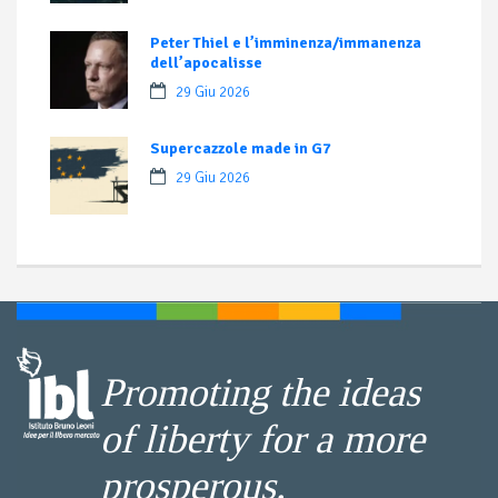
Peter Thiel e l’imminenza/immanenza
dell’apocalisse
29 Giu 2026
Supercazzole made in G7
29 Giu 2026
Promoting the ideas
of liberty for a more
prosperous,