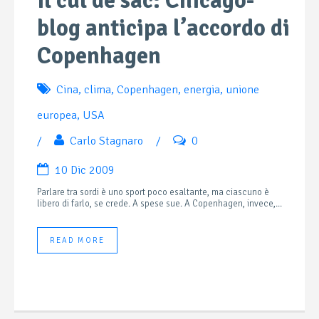
Il cul de sac: Chicago-
blog anticipa l’accordo di
Copenhagen
Cina
,
clima
,
Copenhagen
,
energia
,
unione
europea
,
USA
/
Carlo Stagnaro
/
0
10 Dic 2009
Parlare tra sordi è uno sport poco esaltante, ma ciascuno è
libero di farlo, se crede. A spese sue. A Copenhagen, invece,...
READ MORE