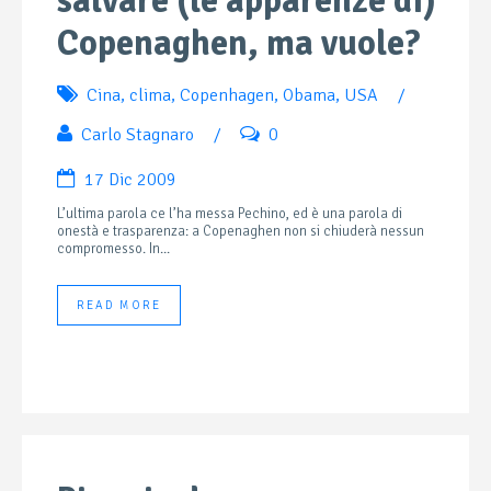
salvare (le apparenze di)
Copenaghen, ma vuole?
Cina
,
clima
,
Copenhagen
,
Obama
,
USA
/
Carlo Stagnaro
/
0
17 Dic 2009
L’ultima parola ce l’ha messa Pechino, ed è una parola di
onestà e trasparenza: a Copenaghen non si chiuderà nessun
compromesso. In...
READ MORE