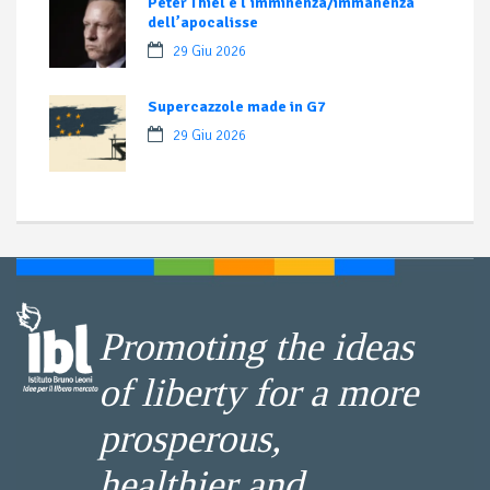
Peter Thiel e l’imminenza/immanenza
dell’apocalisse
29 Giu 2026
Supercazzole made in G7
29 Giu 2026
Promoting the ideas
of liberty for a more
prosperous,
healthier and