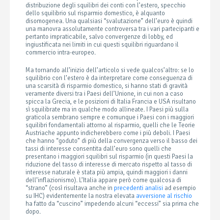
distribuzione degli squilibri dei conti con l’estero, specchio
dello squilibrio sul risparmio domestico, è alquanto
disomogenea. Una qualsiasi “svalutazione” dell’euro è quindi
una manovra assolutamente controversa tra i vari partecipanti e
pertanto impraticabile, salvo convergenze di lobby, ed
ingiustificata nei limiti in cui questi squilibri riguardano il
commercio intra-europeo.
Ma tornando all’inizio dell’articolo si vede qualcos’altro: se lo
squilibrio con l’estero è da interpretare come conseguenza di
una scarsità di risparmio domestico, si hanno stati di gravità
veramente diversi tra i Paesi dell’Unione, in cui non a caso
spicca la Grecia, e le posizioni di Italia Francia e USA risultano
sì squilibrate ma in qualche modo allineate. I Paesi più sulla
graticola sembrano sempre e comunque i Paesi con i maggiori
squilibri fondamentali attorno al risparmio, quelli che le Teorie
Austriache appunto indicherebbero come i più deboli. I Paesi
che hanno “goduto” di più della convergenza verso il basso dei
tassi di interesse consentita dall’euro sono quelli che
presentano i maggiori squilibri sul risparmio (in questi Paesi la
riduzione del tasso di interesse di mercato rispetto al tasso di
interesse naturale è stata più ampia, quindi maggiori i danni
dell’inflazionismo). L’Italia appare però come qualcosa di
“strano” (così risultava anche in
precedenti analisi
ad esempio
su IHC) evidentemente la nostra elevata
avversione al rischio
ha fatto da “cuscino” impedendo alcuni “eccessi” sia prima che
dopo.