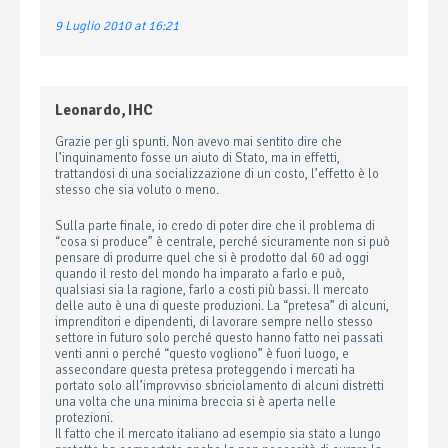
9 Luglio 2010 at 16:21
Leonardo, IHC
Grazie per gli spunti. Non avevo mai sentito dire che
l’inquinamento fosse un aiuto di Stato, ma in effetti,
trattandosi di una socializzazione di un costo, l’effetto è lo
stesso che sia voluto o meno.
Sulla parte finale, io credo di poter dire che il problema di
“cosa si produce” è centrale, perché sicuramente non si può
pensare di produrre quel che si è prodotto dal 60 ad oggi
quando il resto del mondo ha imparato a farlo e può,
qualsiasi sia la ragione, farlo a costi più bassi. Il mercato
delle auto è una di queste produzioni. La “pretesa” di alcuni,
imprenditori e dipendenti, di lavorare sempre nello stesso
settore in futuro solo perché questo hanno fatto nei passati
venti anni o perché “questo vogliono” è fuori luogo, e
assecondare questa pretesa proteggendo i mercati ha
portato solo all’improvviso sbriciolamento di alcuni distretti
una volta che una minima breccia si è aperta nelle
protezioni.
Il fatto che il mercato italiano ad esempio sia stato a lungo