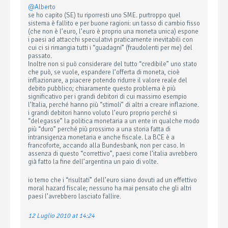
@Alberto
se ho capito (SE) tu riporresti uno SME. purtroppo quel
sistema è fallito e per buone ragioni: un tasso di cambio fisso
(che non è l’euro, l’euro è proprio una moneta unica) espone
i paesi ad attacchi speculativi praticamente inevitabili con
cui ci si rimangia tutti i “guadagni” (fraudolenti per me) del
passato.
Inoltre non si può considerare del tutto “credibile” uno stato
che può, se vuole, espandere l’offerta di moneta, cioè
inflazionare, a piacere potendo ridurre il valore reale del
debito pubblico; chiaramente questo problema è più
significativo per i grandi debitori di cui massimo esempio
l’Italia, perché hanno più “stimoli” di altri a creare inflazione.
i grandi debitori hanno voluto l’euro proprio perché si
“delegasse” la politica monetaria a un ente in qualche modo
più “duro” perché più prossimo a una storia fatta di
intransigenza monetaria e anche fiscale. La BCE è a
francoforte, accando alla Bundesbank, non per caso. In
assenza di questo “correttivo”, paesi come l’italia avrebbero
già fatto la fine dell’argentina un paio di volte.
io temo che i “risultati” dell’euro siano dovuti ad un effettivo
moral hazard fiscale; nessuno ha mai pensato che gli altri
paesi l’avrebbero lasciato fallire.
12 Luglio 2010 at 14:24