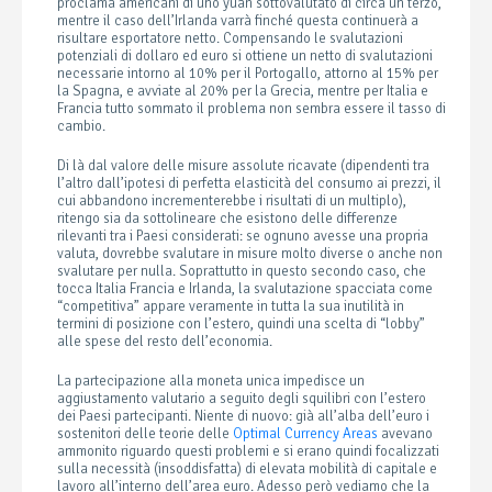
proclama americani di uno yuan sottovalutato di circa un terzo,
mentre il caso dell’Irlanda varrà finché questa continuerà a
risultare esportatore netto. Compensando le svalutazioni
potenziali di dollaro ed euro si ottiene un netto di svalutazioni
necessarie intorno al 10% per il Portogallo, attorno al 15% per
la Spagna, e avviate al 20% per la Grecia, mentre per Italia e
Francia tutto sommato il problema non sembra essere il tasso di
cambio.
Di là dal valore delle misure assolute ricavate (dipendenti tra
l’altro dall’ipotesi di perfetta elasticità del consumo ai prezzi, il
cui abbandono incrementerebbe i risultati di un multiplo),
ritengo sia da sottolineare che esistono delle differenze
rilevanti tra i Paesi considerati: se ognuno avesse una propria
valuta, dovrebbe svalutare in misure molto diverse o anche non
svalutare per nulla. Soprattutto in questo secondo caso, che
tocca Italia Francia e Irlanda, la svalutazione spacciata come
“competitiva” appare veramente in tutta la sua inutilità in
termini di posizione con l’estero, quindi una scelta di “lobby”
alle spese del resto dell’economia.
La partecipazione alla moneta unica impedisce un
aggiustamento valutario a seguito degli squilibri con l’estero
dei Paesi partecipanti. Niente di nuovo: già all’alba dell’euro i
sostenitori delle teorie delle
Optimal Currency Areas
avevano
ammonito riguardo questi problemi e si erano quindi focalizzati
sulla necessità (insoddisfatta) di elevata mobilità di capitale e
lavoro all’interno dell’area euro. Adesso però vediamo che la