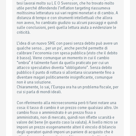
tesi lavorai molto su L E O Svensson, che ho trovato molto
utile perché difendendo l’inflation targeting riassumeva
moltissima letteratura sui vari regimi monetari e di cambio. A
distanza di tempo e con strumenti intellettuali che allora
non avevo, ho cambiato giudizio su alcuni passaggi e quindi
sulle conclusioni, però quella lettura aiuta a evidenziare le
criticità.
L’idea di un nuovo SME con paesi senza debito può avere un
qualche senso… per un po’, anche perché permette di
calibrare l’economia con spesa pubblica (visto che il debito
è basso). Viene comunque un momento in cui il cambio
“ombra” è talmente fuori da quello praticato per cui un
attacco speculativo diventa “obbligatorio”. Senza debito
pubblico il punto di rottura si allontana sicuramente fino a
diventare magari politicamente insignificante, comunque
non è una soluzione.
Chiaramente, lo sai, l’Europa ora ha un problema fiscale, per
cui si parla di mondi ideali.
Con riferimento alla microeconomia però ti farei notare una
cosa: il tasso di cambio è un prezzo come qualsiasi altro. Un
cambio fisso o amministrato è un prezzo fisso o
amministrato, non di mercato, quindi non riflette scarsità e
valore del bene (in questo caso la valuta). A livello micro se
imponi un prezzo esogenamente alteri il vincolo di bilancio
degli operatori quindi imponi un paniere di acquisto che è