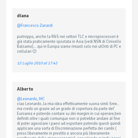
diana
@Francesco Zanardi
purtroppo, anche la R&S nei settori TLC e microprocessori è
già stata praticamente spostata in Asia (vedi NSN di Cinisello
Balsamo)… qui in Europa siamo rimasti solo noi utOnti di PC e
cellulari 🙂
12 Luglio 2010 at 17:42
Alberto
@Leonardo, IHC
ciao Leonardo..la mia idea effettivamente suona simil-Sme..
ma credo un grazie ad un grado di copertura da parte del’
Euroarea e potendo contare su dei margini in cui operare,ben
definiti oltre i quali comunque non si potrebbe andare al fine
di poter agevolare i paesi ad esportare potendo questi quindi
applicare una sorta di Discriminazione perfetta dei cambi (
preso liberamente in prestito e ancora più liberamente