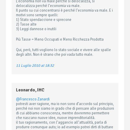
L’economia non va male perché si delocalizza, si
delocalizza perché l’economia va male.
Il punto su cui concentrarsi è perché l’economia va male. E i
motivi sono sempre quelli:
1) Stato spendaccione e sprecone
2) Tasse alte
3) Leggi dannose o inutili
Più Tasse = Meno Occupati e Meno Ricchezza Prodotta
Qui, però, tutti vogliono lo stato sociale e vivere alle spalle
degli altri. Non è strano che poi vada tutto male.
11 Luglio 2010 at 18:32
Leonardo, IHC
@Francesco Zanardi
potresti aver ragione, ma io non sono d’accordo sul principio,
perché noi non siamo in grado che di pensare alle produzioni
di cui abbiamo conoscenza, mentre dovremmo permettere
che nascano nuove idee, nuove imprenditorialità.
il tuo ragionamento, con l’aggancio all’attualità, parla di
produrre comunque auto; io ad esempio potrei dirti di buttare