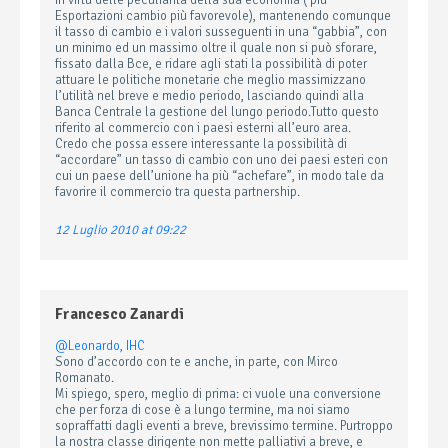
in virtù delle peculiarità della sua economia ( più
Esportazioni cambio più favorevole), mantenendo comunque
il tasso di cambio e i valori susseguenti in una “gabbia”, con
un minimo ed un massimo oltre il quale non si può sforare,
fissato dalla Bce, e ridare agli stati la possibilità di poter
attuare le politiche monetarie che meglio massimizzano
l’utilità nel breve e medio periodo, lasciando quindi alla
Banca Centrale la gestione del lungo periodo.Tutto questo
riferito al commercio con i paesi esterni all’euro area.
Credo che possa essere interessante la possibilità di
“accordare” un tasso di cambio con uno dei paesi esteri con
cui un paese dell’unione ha più “achefare”, in modo tale da
favorire il commercio tra questa partnership.
12 Luglio 2010 at 09:22
Francesco Zanardi
@Leonardo, IHC
Sono d’accordo con te e anche, in parte, con Mirco
Romanato.
Mi spiego, spero, meglio di prima: ci vuole una conversione
che per forza di cose è a lungo termine, ma noi siamo
sopraffatti dagli eventi a breve, brevissimo termine. Purtroppo
la nostra classe dirigente non mette palliativi a breve, e