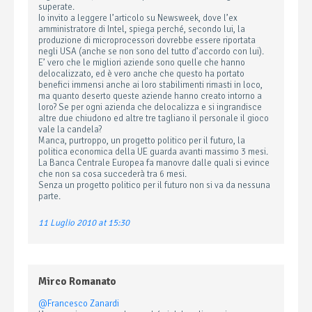
superate.
Io invito a leggere l’articolo su Newsweek, dove l’ex
amministratore di Intel, spiega perché, secondo lui, la
produzione di microprocessori dovrebbe essere riportata
negli USA (anche se non sono del tutto d’accordo con lui).
E’ vero che le migliori aziende sono quelle che hanno
delocalizzato, ed è vero anche che questo ha portato
benefici immensi anche ai loro stabilimenti rimasti in loco,
ma quanto deserto queste aziende hanno creato intorno a
loro? Se per ogni azienda che delocalizza e si ingrandisce
altre due chiudono ed altre tre tagliano il personale il gioco
vale la candela?
Manca, purtroppo, un progetto politico per il futuro, la
politica economica della UE guarda avanti massimo 3 mesi.
La Banca Centrale Europea fa manovre dalle quali si evince
che non sa cosa succederà tra 6 mesi.
Senza un progetto politico per il futuro non si va da nessuna
parte.
11 Luglio 2010 at 15:30
Mirco Romanato
@Francesco Zanardi