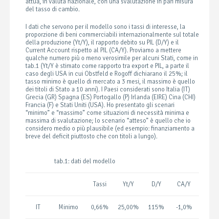
attua, in valuta nazionale, con una svalutazione in pari misura
del tasso di cambio.
I dati che servono per il modello sono i tassi di interesse, la
proporzione di beni commerciabili internazionalmente sul totale
della produzione (Yt/Y), il rapporto debito su PIL (D/Y) e il
Current Account rispetto al PIL (CA/Y). Proviamo a mettere
qualche numero più o meno verosimile per alcuni Stati, come in
tab.1 (Yt/Y è stimato come rapporto tra export e PIL, a parte il
caso degli USA in cui Obstfeld e Rogoff dichiarano il 25%; il
tasso minimo è quello di mercato a 3 mesi, il massimo è quello
dei titoli di Stato a 10 anni). I Paesi considerati sono Italia (IT)
Grecia (GR) Spagna (ES) Portogallo (P) Irlanda (EIRE) Cina (CHI)
Francia (F) e Stati Uniti (USA). Ho presentato gli scenari
“minimo” e “massimo” come situazioni di necessità minima e
massima di svalutazione; lo scenario “atteso” è quello che io
considero medio o più plausibile (ed esempio: finanziamento a
breve del deficit piuttosto che con titoli a lungo).
tab.1: dati del modello
Tassi
Yt/Y
D/Y
CA/Y
IT
Minimo
0,66%
25,00%
115%
-1,0%