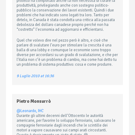
protetto ha comportato anche la non necessità di curare la
produttività, privilegiando anche con sostegno politico-
pubblico la conservazione dei lavori esistenti. Quindi i due
problemi che hai indicato sono legati tra loro. Tanto per
dirtelo, in Canada è stata condotta una critica alla passata
debolezza del dollaro canadese proprio perché non ha
“costretto” l’economia ad aggiornarsi e efficientarsi.
Quel che volevo dire nel pezzo però è altro, e cioè che
parlare di svalutare l’euro per stimolare la crescita è una
balla di una lobby e comunque le economie sono troppo
diverse per accordarsi su un grado di svalutazione, e che per
l’italia non c’è un problema di cambio, ma come hai detto tu
un problema di sistema produttivo: cosa e come produrre.
9 Luglio 2010 at 16:36
Pietro Monsurrò
@Leonardo, IHC
Durante gli ultimi decenni dell’Ottocento le autorità
americane, per favorire lo sviluppo ferroviario, salvavano le
compagnie ferroviarie dagli incendi che le scintille dei
motori a vapore causavano sui campi arati circostanti.