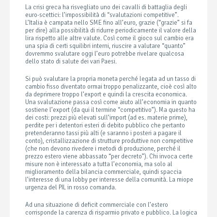
La crisi greca ha risvegliato uno dei cavalli di battaglia degli
euro-scettici: l’impossibilità di “svalutazioni competitive”.
L’Italia è campata nello SME fino all’euro, grazie (“grazie” si fa
per dire) alla possibilità di ridurre periodicamente il valore della
lira rispetto alle altre valute. Così come il gioco sul cambio era
una spia di certi squilibri interni, riuscire a valutare “quanto”
dovremmo svalutare oggi l’euro potrebbe rivelare qualcosa
dello stato di salute dei vari Paesi.
Si può svalutare la propria moneta perché legata ad un tasso di
cambio fisso diventato ormai troppo penalizzante, cioè così alto
da deprimere troppo l’export e quindi la crescita economica.
Una svalutazione passa così come aiuto all’economia in quanto
sostiene l’export (da qui il termine “competitivo”). Ma questo ha
dei costi: prezzi più elevati sull’import (ad es. materie prime),
perdite per i detentori esteri di debito pubblico che pertanto
pretenderanno tassi più alti (e saranno i posteri a pagare il
conto), cristallizzazione di strutture produttive non competitive
(che non devono rivedere i metodi di produzione, perché il
prezzo estero viene abbassato “per decreto”). Chi invoca certe
misure non è interessato a tutta l’economia, ma solo al
miglioramento della bilancia commerciale, quindi spaccia
l’interesse di una lobby per interesse della comunità. La miope
urgenza del PIL in rosso comanda.
Ad una situazione di deficit commerciale con l’estero
corrisponde la carenza di risparmio privato e pubblico. La logica