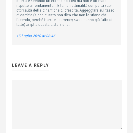
ottimale secondo un criterio politico ma non è ottimale
rispetto ai fondamentali. E la non ottimalità comporta sub-
ottimalità delle dinamiche di crescita. Aggeggiare sul tasso
di cambio (e con questo non dico che non lo stiano già
facendo, perché tramite i currency swap hanno già fatto di
tutto) amplia questa distorsione.
13 Luglio 2010 at 08:46
LEAVE A REPLY