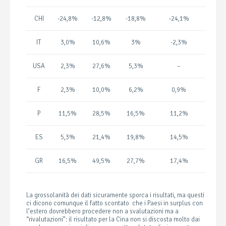
CHI
-24,8%
-12,8%
-18,8%
-24,1%
IT
3,0%
10,6%
3%
-2,3%
USA
2,3%
27,6%
5,3%
–
F
2,3%
10,0%
6,2%
0,9%
P
11,5%
28,5%
16,5%
11,2%
ES
5,3%
21,4%
19,8%
14,5%
GR
16,5%
49,5%
27,7%
17,4%
La grossolanità dei dati sicuramente sporca i risultati, ma questi
ci dicono comunque il fatto scontato che i Paesi in surplus con
l’estero dovrebbero procedere non a svalutazioni ma a
“rivalutazioni”: il risultato per la Cina non si discosta molto dai