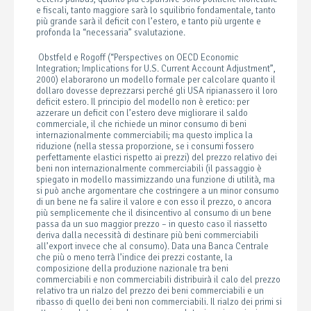
e fiscali, tanto maggiore sarà lo squilibrio fondamentale, tanto
più grande sarà il deficit con l’estero, e tanto più urgente e
profonda la “necessaria” svalutazione.
Obstfeld e Rogoff (“Perspectives on OECD Economic
Integration; Implications for U.S. Current Account Adjustment”,
2000) elaborarono un modello formale per calcolare quanto il
dollaro dovesse deprezzarsi perché gli USA ripianassero il loro
deficit estero. Il principio del modello non è eretico: per
azzerare un deficit con l’estero deve migliorare il saldo
commerciale, il che richiede un minor consumo di beni
internazionalmente commerciabili; ma questo implica la
riduzione (nella stessa proporzione, se i consumi fossero
perfettamente elastici rispetto ai prezzi) del prezzo relativo dei
beni non internazionalmente commerciabili (il passaggio è
spiegato in modello massimizzando una funzione di utilità, ma
si può anche argomentare che costringere a un minor consumo
di un bene ne fa salire il valore e con esso il prezzo, o ancora
più semplicemente che il disincentivo al consumo di un bene
passa da un suo maggior prezzo – in questo caso il riassetto
deriva dalla necessità di destinare più beni commerciabili
all’export invece che al consumo). Data una Banca Centrale
che più o meno terrà l’indice dei prezzi costante, la
composizione della produzione nazionale tra beni
commerciabili e non commerciabili distribuirà il calo del prezzo
relativo tra un rialzo del prezzo dei beni commerciabili e un
ribasso di quello dei beni non commerciabili. Il rialzo dei primi si