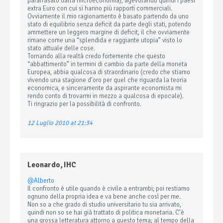
parafrasato dalla microeconomia), agevolando quindi i paesi
extra Euro con cui si hanno più rapporti commerciali.
Ovviamente il mio ragionamento è basato partendo da uno
stato di equilibrio senza deficit da parte degli stati, potendo
ammettere un leggero margine di deficit, il che ovviamente
rimane come una “splendida e raggiante utopia” visto lo
stato attuale delle cose.
Tornando alla realtà credo fortemente che questo
“abbattimento” in termini di cambio da parte della moneta
Europea, abbia qualcosa di straordinario (credo che stiamo
vivendo una stagione d’oro per quel che riguarda la teoria
economica, e sinceramente da aspirante economista mi
rendo conto di trovarmi in mezzo a qualcosa di epocale).
Ti ringrazio per la possibilità di confronto.
12 Luglio 2010 at 21:34
Leonardo, IHC
@Alberto
Il confronto è utile quando è civile a entrambi; poi restiamo
ognuno della propria idea e va bene anche così per me.
Non so a che grado di studio universitario tu sia arrivato,
quindi non so se hai già trattato di politica monetaria. C’è
una grossa letteratura attorno a questo tema; al tempo della