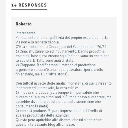
14 RESPONSES
Roberto
Interessante.
Per aumentare la competitività del proprio export, quindi la
via non è la moneta debole.
C’è la strada o della Cina oggi o del Giappone anni 70/80.
1) Cina: sfruttamento ed inquinamento. Danno prodotti a
costo più basso, ma creano squilibri che sono un costo per
la società. Di fatto sono aiuti di stato.
2) Giappone. Modificarono il metodo di produzione,
argomento su cui c’è una ricca letteratura. (poi il crollo
finianziario, ma è un ‘altra storia)
–
Con tutto il rispetto delle analisi monetarie, di cui io mi sento
ignorante ed interessato, la vera crisi è:
1) in cosa si produce (ad esempio è impensabile che il
numero delle auto circolanti in Europa possa aumentare, ma
potrebbe diventare obsoleto con auto sicurissime che
consumano la metà)
2) come si produce. Mi pare impressionante il livello di
scarsa produttività delle aziende.
Questo però aprirebbe altri discorsi che mi piacerebbe
questo interessante blog affrontasse.