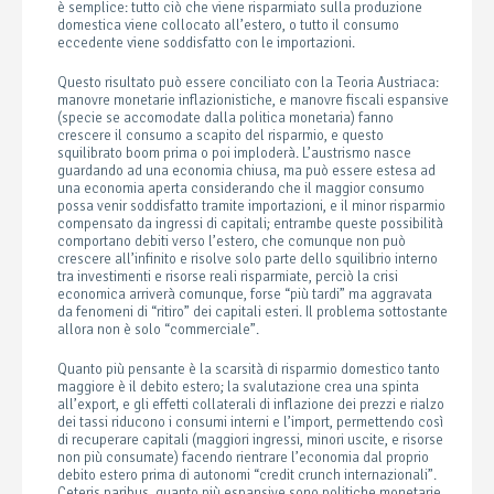
è semplice: tutto ciò che viene risparmiato sulla produzione
domestica viene collocato all’estero, o tutto il consumo
eccedente viene soddisfatto con le importazioni.
Questo risultato può essere conciliato con la Teoria Austriaca:
manovre monetarie inflazionistiche, e manovre fiscali espansive
(specie se accomodate dalla politica monetaria) fanno
crescere il consumo a scapito del risparmio, e questo
squilibrato boom prima o poi imploderà. L’austrismo nasce
guardando ad una economia chiusa, ma può essere estesa ad
una economia aperta considerando che il maggior consumo
possa venir soddisfatto tramite importazioni, e il minor risparmio
compensato da ingressi di capitali; entrambe queste possibilità
comportano debiti verso l’estero, che comunque non può
crescere all’infinito e risolve solo parte dello squilibrio interno
tra investimenti e risorse reali risparmiate, perciò la crisi
economica arriverà comunque, forse “più tardi” ma aggravata
da fenomeni di “ritiro” dei capitali esteri. Il problema sottostante
allora non è solo “commerciale”.
Quanto più pensante è la scarsità di risparmio domestico tanto
maggiore è il debito estero; la svalutazione crea una spinta
all’export, e gli effetti collaterali di inflazione dei prezzi e rialzo
dei tassi riducono i consumi interni e l’import, permettendo così
di recuperare capitali (maggiori ingressi, minori uscite, e risorse
non più consumate) facendo rientrare l’economia dal proprio
debito estero prima di autonomi “credit crunch internazionali”.
Ceteris paribus, quanto più espansive sono politiche monetarie