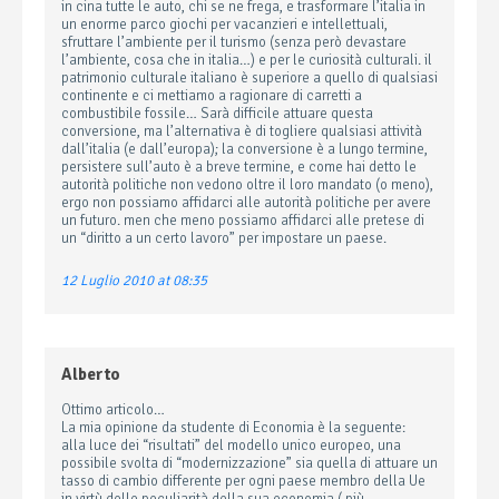
in cina tutte le auto, chi se ne frega, e trasformare l’italia in
un enorme parco giochi per vacanzieri e intellettuali,
sfruttare l’ambiente per il turismo (senza però devastare
l’ambiente, cosa che in italia…) e per le curiosità culturali. il
patrimonio culturale italiano è superiore a quello di qualsiasi
continente e ci mettiamo a ragionare di carretti a
combustibile fossile… Sarà difficile attuare questa
conversione, ma l’alternativa è di togliere qualsiasi attività
dall’italia (e dall’europa); la conversione è a lungo termine,
persistere sull’auto è a breve termine, e come hai detto le
autorità politiche non vedono oltre il loro mandato (o meno),
ergo non possiamo affidarci alle autorità politiche per avere
un futuro. men che meno possiamo affidarci alle pretese di
un “diritto a un certo lavoro” per impostare un paese.
12 Luglio 2010 at 08:35
Alberto
Ottimo articolo…
La mia opinione da studente di Economia è la seguente:
alla luce dei “risultati” del modello unico europeo, una
possibile svolta di “modernizzazione” sia quella di attuare un
tasso di cambio differente per ogni paese membro della Ue