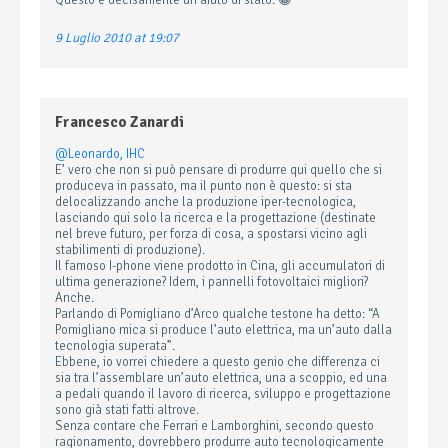
Questo è decisamente un aiuto di stato. 😀
9 Luglio 2010 at 19:07
Francesco Zanardi
@Leonardo, IHC
E’ vero che non si può pensare di produrre qui quello che si
produceva in passato, ma il punto non è questo: si sta
delocalizzando anche la produzione iper-tecnologica,
lasciando qui solo la ricerca e la progettazione (destinate
nel breve futuro, per forza di cosa, a spostarsi vicino agli
stabilimenti di produzione).
Il famoso I-phone viene prodotto in Cina, gli accumulatori di
ultima generazione? Idem, i pannelli fotovoltaici migliori?
Anche.
Parlando di Pomigliano d’Arco qualche testone ha detto: “A
Pomigliano mica si produce l’auto elettrica, ma un’auto dalla
tecnologia superata”.
Ebbene, io vorrei chiedere a questo genio che differenza ci
sia tra l’assemblare un’auto elettrica, una a scoppio, ed una
a pedali quando il lavoro di ricerca, sviluppo e progettazione
sono già stati fatti altrove.
Senza contare che Ferrari e Lamborghini, secondo questo
ragionamento, dovrebbero produrre auto tecnologicamente