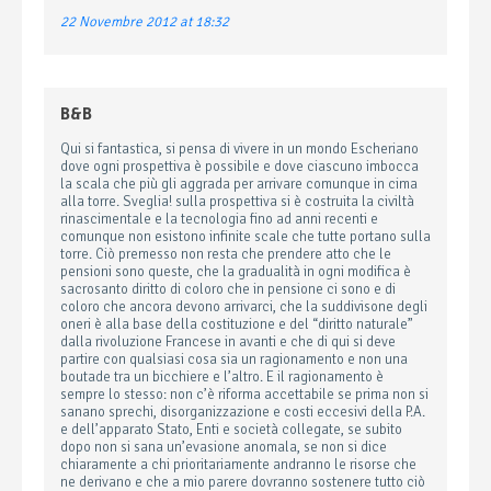
22 Novembre 2012 at 18:32
B&B
Qui si fantastica, si pensa di vivere in un mondo Escheriano
dove ogni prospettiva è possibile e dove ciascuno imbocca
la scala che più gli aggrada per arrivare comunque in cima
alla torre. Sveglia! sulla prospettiva si è costruita la civiltà
rinascimentale e la tecnologia fino ad anni recenti e
comunque non esistono infinite scale che tutte portano sulla
torre. Ciò premesso non resta che prendere atto che le
pensioni sono queste, che la gradualità in ogni modifica è
sacrosanto diritto di coloro che in pensione ci sono e di
coloro che ancora devono arrivarci, che la suddivisone degli
oneri è alla base della costituzione e del “diritto naturale”
dalla rivoluzione Francese in avanti e che di qui si deve
partire con qualsiasi cosa sia un ragionamento e non una
boutade tra un bicchiere e l’altro. E il ragionamento è
sempre lo stesso: non c’è riforma accettabile se prima non si
sanano sprechi, disorganizzazione e costi eccesivi della P.A.
e dell’apparato Stato, Enti e società collegate, se subito
dopo non si sana un’evasione anomala, se non si dice
chiaramente a chi prioritariamente andranno le risorse che
ne derivano e che a mio parere dovranno sostenere tutto ciò