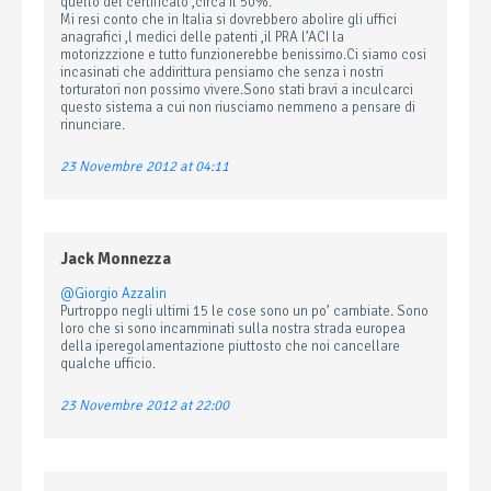
quello del certificato ,circa il 50%.
Mi resi conto che in Italia si dovrebbero abolire gli uffici
anagrafici ,l medici delle patenti ,il PRA l’ACI la
motorizzzione e tutto funzionerebbe benissimo.Ci siamo cosi
incasinati che addirittura pensiamo che senza i nostri
torturatori non possimo vivere.Sono stati bravi a inculcarci
questo sistema a cui non riusciamo nemmeno a pensare di
rinunciare.
23 Novembre 2012 at 04:11
Jack Monnezza
@Giorgio Azzalin
Purtroppo negli ultimi 15 le cose sono un po’ cambiate. Sono
loro che si sono incamminati sulla nostra strada europea
della iperegolamentazione piuttosto che noi cancellare
qualche ufficio.
23 Novembre 2012 at 22:00