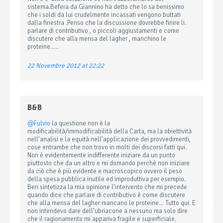
sistema.Befera da Giannino ha detto che lo sa benissimo
che i soldi da lui crudelmente incassati vengono buttati
dalla finestra .Penso che la discussione dovrebbe finire li.
parlare di contributivo , o piccoli aggiustamenti e come
discutere che alla mensa del lagher , manchino le
proteine…..
22 Novembre 2012 at 22:22
B&B
@Fulvio
la questione non è la
modificabilità/immodificabilità della Carta, ma la obiettività
nell’analisi e la equità nell’applicazione dei provvedimenti,
cose entrambe che non trovo in molti dei discorsi fatti qui.
Non è evidentemente indifferente iniziare da un punto
piuttosto che da un altro e mi domando perchè non iniziare
da ciò che è più evidente e macroscopico ovvero il peso
della spesa pubblica inutile ed improduttiva per esempio.
Ben sintetizza la mia opinione l’intervento che mi precede
quando dice che parlare di contributivo è come discutere
che alla mensa del lagher mancano le proteine… Tutto qui. E
non intendevo dare dell’ubriacone a nessuno ma solo dire
che il ragionamento mi appariva fragile e superficiale.