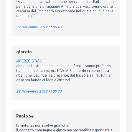
Ovviamente deve valere anche per i vitalizi dei Parlamentari,
per la pensione di Giuliano Amato e così via… Sennò crolla il
discorso del “momento eccezionale nel quale chi può deve
dare di più”.
22 Novembre 2012 at 06:43
giorgio
@TERZO STATO
abbiamo lo stato che ci meritiamo. Anni si sonno profondo
hanno permesso ciò; ora BASTA. Concordo in pieno sulla
ribellione, pacifica ma presente, dal basso a salire. Tutti a
casa sta banda di ladri e dittatori.
22 Novembre 2012 at 08:23
Paolo 54
la violenza non risolve gran chè.
Il concetto comunque è giusto ma basterebbe rispondere a