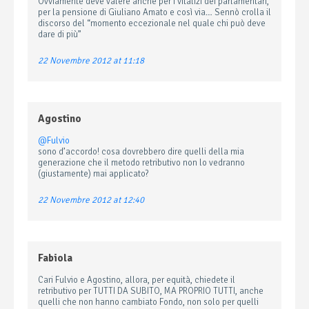
Ovviamente deve valere anche per i vitalizi dei parlamentari,
per la pensione di Giuliano Amato e così via… Sennò crolla il
discorso del “momento eccezionale nel quale chi può deve
dare di più”
22 Novembre 2012 at 11:18
Agostino
@Fulvio
sono d’accordo! cosa dovrebbero dire quelli della mia
generazione che il metodo retributivo non lo vedranno
(giustamente) mai applicato?
22 Novembre 2012 at 12:40
Fabiola
Cari Fulvio e Agostino, allora, per equità, chiedete il
retributivo per TUTTI DA SUBITO, MA PROPRIO TUTTI, anche
quelli che non hanno cambiato Fondo, non solo per quelli