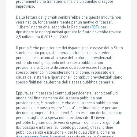
propriamente una transizione, ma c’è un cambio di regole
improvviso.
Dalla lettura dei giornali sembrerebbe che questa iniquità non
verrà risolta, fondamentalmente per un motivo di “cassa”.
“Libero” riporta che, secondo la Ragioneria (
PDF
), per
ripristinare le ricongiunzioni gratuite lo Stato dovrebbe trovare
2,5 miliardi tra il 2013 e il 2022.
Il punto è che per ottenere dei risparmi per le casse dello Stato
sarebbe stato più giusto operare altrimenti, senza ledere i
principi che stavano alla base della riforma previdenziale –
colpendo cioè gli sprechi nella spesa pubblica non
previdenziale. Questo discorso dovrebbe essere fatto più
spesso, tenendo in considerazione di come, in passato e a
causa del sistema a ripartizione, i contributi previdenziali siano
spesso finiti nel calderone della spesa pubblica generale.
Eppure, se in passato i contributi previdenziali sono confluiti
anche nel finanziamento della spesa pubblica non
previdenziale, è improbabile che oggi la spesa pubblica non
previdenziale possa essere “usata” per finanziare le pensioni
dei ricongiungendi. E non perché non esistano dei buoni motivi
per non tagliare la spesa non previdenziale. Il Governo
potrebbe tagliare quelle voci di spesa – come servizi generali
(burocrazia e interessi sul debito pubblico), difesa, ordine
pubblico, sanità e istruzione – per le quali l’Italia, come ha