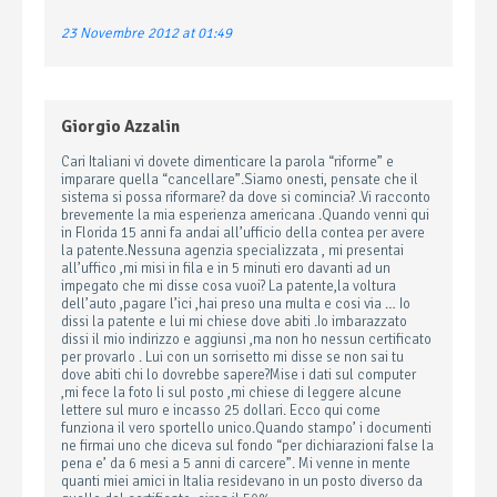
23 Novembre 2012 at 01:49
Giorgio Azzalin
Cari Italiani vi dovete dimenticare la parola “riforme” e
imparare quella “cancellare”.Siamo onesti, pensate che il
sistema si possa riformare? da dove si comincia? .Vi racconto
brevemente la mia esperienza americana .Quando venni qui
in Florida 15 anni fa andai all’ufficio della contea per avere
la patente.Nessuna agenzia specializzata , mi presentai
all’uffico ,mi misi in fila e in 5 minuti ero davanti ad un
impegato che mi disse cosa vuoi? La patente,la voltura
dell’auto ,pagare l’ici ,hai preso una multa e cosi via … Io
dissi la patente e lui mi chiese dove abiti .Io imbarazzato
dissi il mio indirizzo e aggiunsi ,ma non ho nessun certificato
per provarlo . Lui con un sorrisetto mi disse se non sai tu
dove abiti chi lo dovrebbe sapere?Mise i dati sul computer
,mi fece la foto li sul posto ,mi chiese di leggere alcune
lettere sul muro e incasso 25 dollari. Ecco qui come
funziona il vero sportello unico.Quando stampo’ i documenti
ne firmai uno che diceva sul fondo “per dichiarazioni false la
pena e’ da 6 mesi a 5 anni di carcere”. Mi venne in mente
quanti miei amici in Italia residevano in un posto diverso da