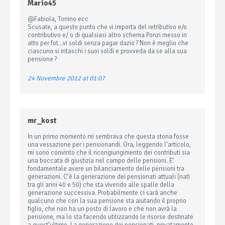
Mario45
@Fabiola, Tonino ecc
Scusate, a questo punto che vi importa del retributivo e/o
contributivo e/ o di qualsiasi altro schema Ponzi messo in
atto per fot…vi soldi senza pagar dazio ? Non è meglio che
ciascuno si intaschi i suoi soldi e provveda da se alla sua
pensione ?
24 Novembre 2012 at 01:07
mr_kost
In un primo momento mi sembrava che questa storia fosse
una vessazione per i pensionandi. Ora, leggendo l’articolo,
mi sono convinto che il ricongiungimento dei contributi sia
una boccata di giustizia nel campo delle pensioni. E’
fondamentale avere un bilanciamento delle pensioni tra
generazioni. C’è la generazione dei pensionati attuali (nati
tra gli anni 40 e 50) che sta vivendo alle spalle della
generazione successiva. Probabilmente ci sarà anche
qualcuno che con la sua pensione sta aiutando il proprio
figlio, che non ha un posto di lavoro e che non avrà la
pensione, ma lo sta facendo utilizzando le risorse destinate