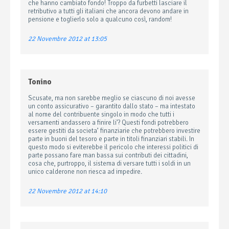
che hanno cambiato fondo! Troppo da furbetti lasciare il
retributivo a tutti gli italiani che ancora devono andare in
pensione e toglierlo solo a qualcuno così, random!
22 Novembre 2012 at 13:05
Tonino
Scusate, ma non sarebbe meglio se ciascuno di noi avesse
un conto assicurativo – garantito dallo stato – ma intestato
al nome del contribuente singolo in modo che tutti i
versamenti andassero a finire li’? Questi fondi potrebbero
essere gestiti da societa’ finanziarie che potrebbero investire
parte in buoni del tesoro e parte in titoli finanziari stabili. In
questo modo si eviterebbe il pericolo che interessi politici di
parte possano fare man bassa sui contributi dei cittadini,
cosa che, purtroppo, il sistema di versare tutti i soldi in un
unico calderone non riesca ad impedire.
22 Novembre 2012 at 14:10