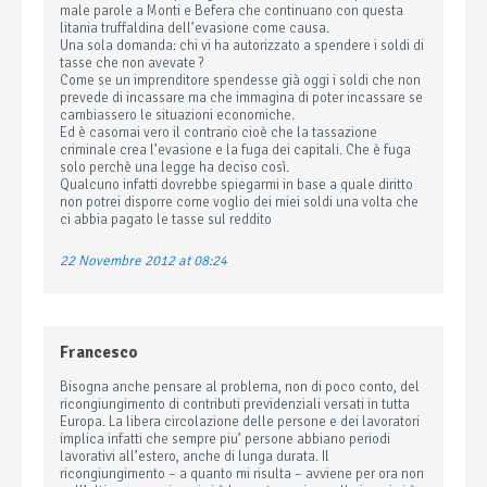
male parole a Monti e Befera che continuano con questa
litania truffaldina dell’evasione come causa.
Una sola domanda: chi vi ha autorizzato a spendere i soldi di
tasse che non avevate ?
Come se un imprenditore spendesse già oggi i soldi che non
prevede di incassare ma che immagina di poter incassare se
cambiassero le situazioni economiche.
Ed è casomai vero il contrario cioè che la tassazione
criminale crea l’evasione e la fuga dei capitali. Che è fuga
solo perchè una legge ha deciso così.
Qualcuno infatti dovrebbe spiegarmi in base a quale diritto
non potrei disporre come voglio dei miei soldi una volta che
ci abbia pagato le tasse sul reddito
22 Novembre 2012 at 08:24
Francesco
Bisogna anche pensare al problema, non di poco conto, del
ricongiungimento di contributi previdenziali versati in tutta
Europa. La libera circolazione delle persone e dei lavoratori
implica infatti che sempre piu’ persone abbiano periodi
lavorativi all’estero, anche di lunga durata. Il
ricongiungimento – a quanto mi risulta – avviene per ora non