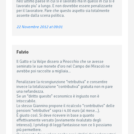
nell’ultimo paese in cui si è lavorato ma in quello in cui si è
lavorato piu’ a lungo. E non dovrebbe essere penalizzante
per il lavoratore. Pare che questo aspetto sia totalmente
assente dalla scena politica.
22 Novembre 2012 at 09:01
Fulvio
Il Gatto e la Volpe dissero a Pinocchio che se avesse
seminato le sue monete d’oro nel Campo dei Miracoli ne
avrebbe poi raccolte a migliaia…
Penalizzare la ricongiunzione “retributiva” e consentire
invece la totalizzazione “contributiva” gratuita non m pare
una nefandezza.
Se un “diritto quesito” economico è ingiusto non è
intoccabile.
Lo stesso Giannino propone il ricalcolo “contributivo” delle
pensioni “retributive” sopra i 4.00 euro (al mese…).
È giusto così. Si deve ricevere in base a quanto
effettivamente versato (ovviamente rivalutato degli
interessi). I privilegi di leggi fantasiose non ce li possiamo
più permettere.