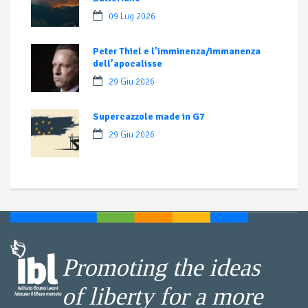
09 Lug 2026
Peter Thiel e l’imminenza/immanenza
dell’apocalisse
29 Giu 2026
Supercazzole made in G7
29 Giu 2026
Promoting the ideas
of liberty for a more