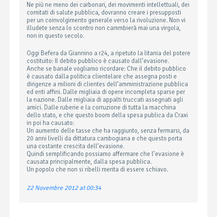
Ne più ne meno dei carbonari, dei movimenti intellettuali, dei
comitati di salute pubblica, dovranno creare i presupposti
per un coinvolgimento generale verso la rivoluzione. Non vi
illudete senza lo scontro non cammbierà mai una virgola,
non in questo secolo.
Oggi Befera da Giannino a r24, a ripetuto la litania del potere
costituito: Il debito pubblico è causato dall’evasione.
Anche se banale vogliamo ricordare: Che il debito pubblico
è causato dalla politica clientelare che assegna posti e
dirigenze a milioni di clientes dell’amministrazione pubblica
ed enti affini. Dalle migliaia di opere incompleta sparse per
la nazione. Dalle migliaia di appalti truccati assegnati agli
amici. Dalle ruberie e la corruzione di tutta la macchina
dello stato, e che questo boom della spesa publica da Craxi
in poi ha causato:
Un aumento delle tasse che ha raggiunto, senza fermarsi, da
20 anni livelli da dittatura cambogiana e che questo porta
una costante crescita dell’evasione.
Quindi semplificando possiamo affermare che l’evasione è
causata principalmente, dalla spesa pubblica.
Un popolo che non si ribelli merita di essere schiavo.
22 Novembre 2012 at 00:34