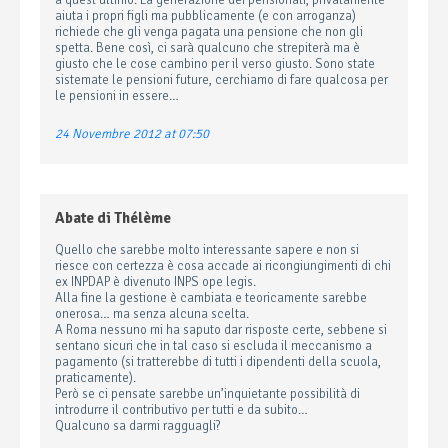
a quest’ultimo. La generazione dei pensionati, privatamente
aiuta i propri figli ma pubblicamente (e con arroganza)
richiede che gli venga pagata una pensione che non gli
spetta. Bene così, ci sarà qualcuno che strepiterà ma è
giusto che le cose cambino per il verso giusto. Sono state
sistemate le pensioni future, cerchiamo di fare qualcosa per
le pensioni in essere…
24 Novembre 2012 at 07:50
Abate di Thélème
Quello che sarebbe molto interessante sapere e non si
riesce con certezza è cosa accade ai ricongiungimenti di chi
ex INPDAP è divenuto INPS ope legis.
Alla fine la gestione è cambiata e teoricamente sarebbe
onerosa… ma senza alcuna scelta.
A Roma nessuno mi ha saputo dar risposte certe, sebbene si
sentano sicuri che in tal caso si escluda il meccanismo a
pagamento (si tratterebbe di tutti i dipendenti della scuola,
praticamente).
Però se ci pensate sarebbe un’inquietante possibilità di
introdurre il contributivo per tutti e da subito…
Qualcuno sa darmi ragguagli?