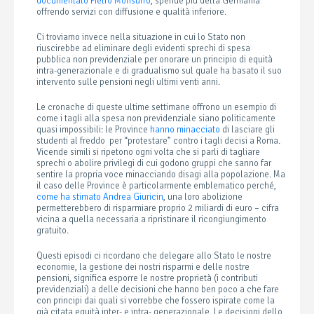
documentato Pietro Monsurrò
, spende più della Germania
offrendo servizi con diffusione e qualità inferiore.
Ci troviamo invece nella situazione in cui lo Stato non
riuscirebbe ad eliminare degli evidenti sprechi di spesa
pubblica non previdenziale per onorare un principio di equità
intra-generazionale e di gradualismo sul quale ha basato il suo
intervento sulle pensioni negli ultimi venti anni.
Le cronache di queste ultime settimane offrono un esempio di
come i tagli alla spesa non previdenziale siano politicamente
quasi impossibili: le Province
hanno minacciato
di lasciare gli
studenti al freddo per “protestare” contro i tagli decisi a Roma.
Vicende simili si ripetono ogni volta che si parli di tagliare
sprechi o abolire privilegi di cui godono gruppi che sanno far
sentire la propria voce minacciando disagi alla popolazione. Ma
il caso delle Province è particolarmente emblematico perché,
come ha stimato Andrea Giuricin
, una loro abolizione
permetterebbero di risparmiare proprio 2 miliardi di euro – cifra
vicina a quella necessaria a ripristinare il ricongiungimento
gratuito.
Questi episodi ci ricordano che delegare allo Stato le nostre
economie, la gestione dei nostri risparmi e delle nostre
pensioni, significa esporre le nostre proprietà (i contributi
previdenziali) a delle decisioni che hanno ben poco a che fare
con principi dai quali si vorrebbe che fossero ispirate come la
già citata equità inter- e intra- generazionale. Le decisioni dello