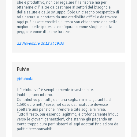
che è produttivo, non per regalare lì le risorse ma per
ottenerne di lì altre da destinare ai settori del bisogno e
della salute e dello sviluppo. Solo un disegno prospettico di
tale natura supportato da una credibilità difficile da trovare
oggi può essere credibile, il resto son chiacchere che nella
migliore delle ipotesi si configurano come sfoghi e nella
peggiore come illusorie furbizie.
22 Novembre 2012 at 19:35
Fulvio
@Fabiola
Il “retributivo” è semplicemente insostenibile.
Inutile girarci intorno.
Contributivo per tutti, con una soglia minima garantita di
1.500 euro netti/mese, nel caso dal ricalcolo dovesse
spettare una pensione inferiore a tale soglia minima.
Tutto il resto, pur essendo legittimo, è profondamente iniquo
verso le giovani generazioni, che stanno già pagando un
conto troppo duro per i sistemi allegri adottati fino ad ora da
politici irresponsabili.