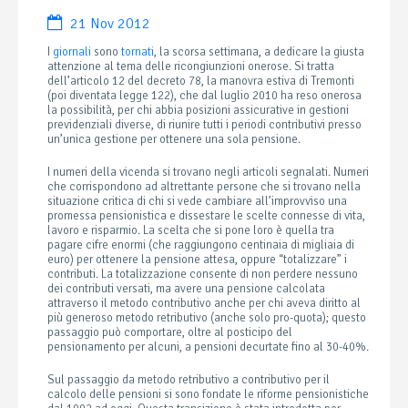
21 Nov 2012
I
giornali
sono
tornati
, la scorsa settimana, a dedicare la giusta
attenzione al tema delle ricongiunzioni onerose. Si tratta
dell’articolo 12 del decreto 78, la manovra estiva di Tremonti
(poi diventata legge 122), che dal luglio 2010 ha reso onerosa
la possibilità, per chi abbia posizioni assicurative in gestioni
previdenziali diverse, di riunire tutti i periodi contributivi presso
un’unica gestione per ottenere una sola pensione.
I numeri della vicenda si trovano negli articoli segnalati. Numeri
che corrispondono ad altrettante persone che si trovano nella
situazione critica di chi si vede cambiare all’improvviso una
promessa pensionistica e dissestare le scelte connesse di vita,
lavoro e risparmio. La scelta che si pone loro è quella tra
pagare cifre enormi (che raggiungono centinaia di migliaia di
euro) per ottenere la pensione attesa, oppure “totalizzare” i
contributi. La totalizzazione consente di non perdere nessuno
dei contributi versati, ma avere una pensione calcolata
attraverso il metodo contributivo anche per chi aveva diritto al
più generoso metodo retributivo (anche solo pro-quota); questo
passaggio può comportare, oltre al posticipo del
pensionamento per alcuni, a pensioni decurtate fino al 30-40%.
Sul passaggio da metodo retributivo a contributivo per il
calcolo delle pensioni si sono fondate le riforme pensionistiche