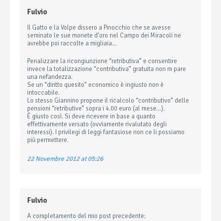
Fulvio
Il Gatto e la Volpe dissero a Pinocchio che se avesse
seminato le sue monete d’oro nel Campo dei Miracoli ne
avrebbe poi raccolte a migliaia…
Penalizzare la ricongiunzione “retributiva” e consentire
invece la totalizzazione “contributiva” gratuita non m pare
una nefandezza.
Se un “diritto quesito” economico è ingiusto non è
intoccabile.
Lo stesso Giannino propone il ricalcolo “contributivo” delle
pensioni “retributive” sopra i 4.00 euro (al mese…).
È giusto così. Si deve ricevere in base a quanto
effettivamente versato (ovviamente rivalutato degli
interessi). I privilegi di leggi fantasiose non ce li possiamo
più permettere.
22 Novembre 2012 at 05:26
Fulvio
A completamento del mio post precedente: