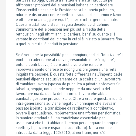
dal 1992 ad oggi. Questa transizione è stata introdotta per
affrontare i problemi delle pensioni italiane, in particolare
l’insostenibile peso della Previdenza sul bilancio pubblico,
ridurre le distorsioni nelle scelte individuali di risparmio e lavoro
e ottenere una maggiore equità, inter- e intra- generazionale.
Questi risultati sono stati inseguiti decidendo di definire
l’ammontare delle pensioni non più sulla media delle
retribuzioni negli ultimi anni di carriera, bensì su quanto si è
versato in contributi dal giorno in cui si è iniziato a lavorare fino
a quello in cui si è andati in pensione.
Se è vero che la possibilità per i ricongiungendi di “totalizzare” i
contributi aderirebbe al nuovo (presumibilmente “migliore”)
criterio contributivo, è però anche vero che rendere
improvvisamente onerose le ricongiunzioni genera una forte
iniquità tra persone. E questa forte differenza nell’importo delle
pensioni dipende esclusivamente dalla scelta di un lavoratore
di cambiare lavoro (spesso da pubblico a privato e viceversa);
talvolta, peggio, non dipende neppure da una scelta del
lavoratore ma da quella del datore di lavoro che abbia
cambiato gestione previdenziale. Oltre a creare questa iniquità
intra-generazionale, viene negato un principio che aveva in
passato ispirato la transizione da retributivo a contributivo,
ovvero il gradualismo. Implementare una riforma pensionistica
in maniera graduale è una condizione essenziale per
assicurarsi che tutti abbiano il tempo per adeguare le proprie
scelte (vita, lavoro e risparmio soprattutto). Nella cornice
introdotta dalla legge 122/2010, al contrario, non c’è