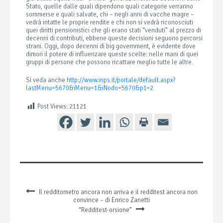
Stato, quelle dalle quali dipendono quali categorie verranno
sommerse e quali salvate, chi – negli anni di vacche magre –
vedrà intatte le proprie rendite e chi non si vedrà riconosciuti
quei diritti pensionistici che gli erano stati “venduti” al prezzo di
decenni di contributi, ebbene queste decisioni seguono percorsi
strani. Oggi, dopo decenni di big government, è evidente dove
dimori il potere di influenzare queste scelte: nelle mani di quei
gruppi di persone che possono ricattare meglio tutte le altre.
Si veda anche
http://www.inps.it/portale/default.aspx?
lastMenu=5670&iMenu=1&iNodo=5670&p1=2
Post Views:
21121
Il redditometro ancora non arriva e il redditest ancora non
convince – di Enrico Zanetti
“Redditest-orsione”