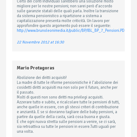
Certo dei conti individuali sarebbero una soluzione molto
migliore per le nostre pensioni; non sarei però d’accordo
sulle garanzie statali delle quali parla. Inoltre la transizione
da sistema pensionistico a ripartizione a sistema a
capitalizzazione presenta molte criticità. Un lavoro per
approfondire questo argomento può essere il seguente:
http://www.brunoleonimedia.it/public/BP/IBL_BP_7_Pensioni.PDF
22 Novembre 2012 at 16:30
Mario Protagoras
Abolizione dei diritti acquisiti!
La madre di tutte le riforme pensionistiche è l’abolizione dei
cosidetti diritti acquisiti ma non solo per il futuro, anche per
il passato.
Molti di questi non sono diritti ma privilegi acquisiti.
Azzerare tutto e subito, e ricalcolare tutte le pensioni di tutti,
anche quelle in essere, con gli stessi criteri di contribuzione
e anzianità. E se si dovranno tagliare delle baby pensioni, a
partire da quelle della casta, sarà cosa buona e giusta.
E che ogni nuova stretta sulle pensioni a venire, se ci sarà,
sia retroattiva su tutte le pensioni in essere.Tutti uguali per
una volta.