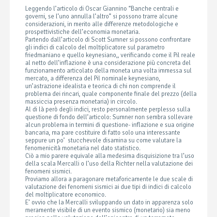
Leggendo l’articolo di Oscar Giannino “Banche centrali e
governi, se l’uno annulla l’altro” si possono trarre alcune
considerazioni, in merito alle differenze metodologiche e
prospettivistiche dell’economia monetaria.
Partendo dall’articolo di Scott Sumner si possono confrontare
gli indici di calcolo del moltiplicatore sul parametro
friedmaniano e quello keynesiano,, verificando come il Pil reale
al netto dell’inflazione è una considerazione più concreta del
funzionamento articolato della moneta una volta immessa sul
mercato, a differenza del Pil nominale keynesiano,
un’astrazione idealista e teorica di chi non comprende il
problema dei rincari, quale componente finale del prezzo (della
massiccia presenza monetaria) in circolo.
Al di là però degli indici, resto personalmente perplesso sulla
questione di fondo dell’articolo: Sumner non sembra sollevare
alcun problema in termini di questione- inflazione e sua origine
bancaria, ma pare costituire di fatto solo una interessante
seppure un po’ stucchevole disamina su come valutare la
fenomenicità monetaria nel dato statistico.
Ciò a mio parere equivale alla medesima disquisizione tra l’uso
della scala Mercalli o l’uso della Richter nella valutazione dei
fenomeni sismici.
Proviamo allora a paragonare metaforicamente le due scale di
valutazione dei fenomeni sismici ai due tipi di indici di calcolo
del moltiplicatore economico.
E’ ovvio che la Mercalli sviluppando un dato in apparenza solo
meramente visibile di un evento sismico (monetario) sia meno