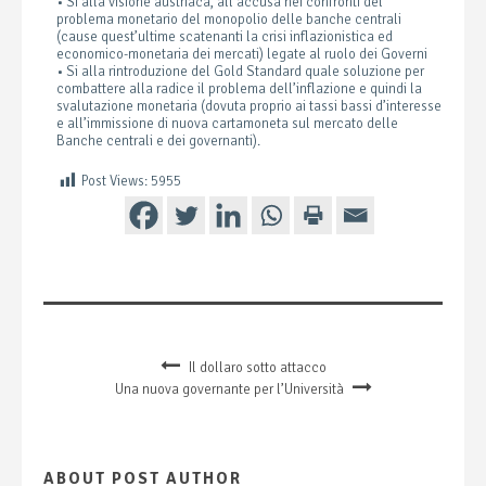
• Si alla visione austriaca, all’accusa nei confronti del
problema monetario del monopolio delle banche centrali
(cause quest’ultime scatenanti la crisi inflazionistica ed
economico-monetaria dei mercati) legate al ruolo dei Governi
• Si alla rintroduzione del Gold Standard quale soluzione per
combattere alla radice il problema dell’inflazione e quindi la
svalutazione monetaria (dovuta proprio ai tassi bassi d’interesse
e all’immissione di nuova cartamoneta sul mercato delle
Banche centrali e dei governanti).
Post Views:
5955
Il dollaro sotto attacco
Una nuova governante per l’Università
ABOUT POST AUTHOR