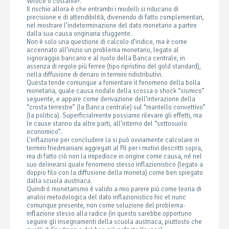
Veloce o costante?.
Il rischio allora è che entrambi i modelli si riducano di
precisione e di attendibilità, divenendo di fatto complementari,
nel mostrare l’indeterminazione del dato monetario a partire
dalla sua causa originaria sfuggente.
Non è solo una questione di calcolo d’indice, ma è come
accennato all’inizio un problema monetario, legato al
signoraggio bancario e al ruolo della Banca centrale, in
assenza di regole più ferree (tipo ripristino del gold standard),
nella diffusione di denaro in termini ridistributivi.
Questa tende comunque a fomentare il fenomeno della bolla
monetaria, quale causa nodale della scossa o shock “sismico”
seguente, e appare come derivazione dell’interazione della
“crosta terrestre” (la Banca centrale) sul “mantello convettivo”
(la politica). Superficialmente possiamo rilevare gli effetti, ma
le cause stanno da altre parti, all’interno del “sottosuolo
economico”.
L’inflazione per concludere la si può ovviamente calcolare in
termini friedmaniani aggregati al Pil per i motivi descritti sopra,
ma di fatto ciò non la impedisce in origine come causa, né nel
suo delinearsi quale fenomeno stesso inflazionistico (legato a
doppio filo con la diffusione della moneta) come ben spiegato
dalla scuola austriaca.
Quindi il monetarismo è valido a mio parere più come teoria di
analisi metodologica del dato inflazionistico hic et nunc
comunque presente, non come soluzione del problema-
inflazione stesso alla radice (in questo sarebbe opportuno
seguire gli insegnamenti della scuola austriaca, piuttosto che