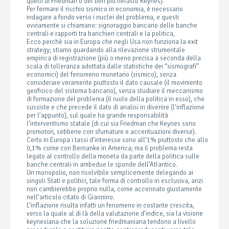
quelli di Friedman o del ben più nefasto Keynes).
Per fermare il rischio sismico in economia, è necessario
indagare a fondo verso i nuclei del problema, e questi
ovviamente si chiamano: signoraggio bancario delle banche
centrali e rapporti tra banchieri centrali e la politica,
Ecco perchè sia in Europa che negli Usa non funziona la exit
strategy; stiamo guardando alla rilevazione strumentale
empirica di registrazione (più o meno precisa a seconda della
scala di tolleranza adottata dalle statistiche dei “sismografi”
economici) del fenomeno monetario (sismico), senza
considerare veramente piuttosto il dato causale (il movimento
geofisico del sistema bancario), senza studiare il meccanismo
di formazione del problema (il ruolo della politica in esso), che
sussiste e che precede il dato di analisi in divenire (l’inflazione
per l’appunto), sul quale ha grande responsabilità
l’interventismo statale (di cui sia Friedman che Keynes sono
promotori, sebbene con sfumature e accentuazioni diverse).
Certo in Europa i tassi d’interesse sono all’1% piuttosto che allo
0,1% come con Bernanke in America; ma il problema resta
legato al controllo della moneta da parte della politica sulle
banche centrali in ambedue le sponde dell’Atlantico.
Un monopolio, non risolvibile semplicemente delegando ai
singoli Stati e politici, tale forma di controllo in esclusiva, anzi
non cambierebbe proprio nulla, come accennato giustamente
nell’articolo citato di Giannino.
L’inflazione risulta infatti un fenomeno in costante crescita,
verso la quale al di là della valutazione d’indice, sia la visione
keynesiana che la soluzione friedmaniana tendono a livello