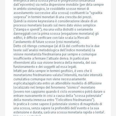
energetica della scossa persa in progressiva lontananza
dall’epicentro) sia nella dispersione invisibile (per dirla sempre
in ambito sismologico, le cosiddette scosse minori di
assestamento successive alla scossa) costituenti la “sgradita
sorpresa” in termini monetari di una crescita dei prezzi.
Quindi la visione keynesiana è considerazione ideale di un
processo monetario basato sul mero dato visivo semplice
(“stampa e spendi”); ma una volta distrutti o seriamente
danneggiati con la prima scossa (erogazione monetaria) gli
edifici, è difficile verificare con tale scala la Mercalli
l’andamento di future scosse (crisi monetarie).
Detto ciò ritengo comunque (al di là del confronto tra le due
teorie sull’analisi metodologica dell’indice monetario) la
visione monetarista friedmaniana pur sempre e comunque
insufficiente a fermare l’attuale deriva. In particolare
riferendomi alla sua visione teorica della moneta, del suo
funzionamento e dei soggetti ad essa legati.
Infatti per dirla sempre in termini geofisici, è vero che il
monetarismo friedmaniano valuta l’intensità, ma tale intensità
cumulativa comunque non viene necessariamente
esplicata/applicata entro un attendibile modello di diffusione
localizzato nel tempo del fenomeno “sismico”-monetario
(ovvero non sappiamo quando il ciclo economico potrà durare o
entrare nuovamente in crisi a causa della “scossa potenziale”
della moneta immessa entro “l’elicottero friedmaniano”).
In pratica è come sapere il potenziale sismico di magnitudo di
una scossa, senza sapere la profondità dell’evento e la sua
estensione e durata; sarà una scossa monetaria rapida o lenta?.