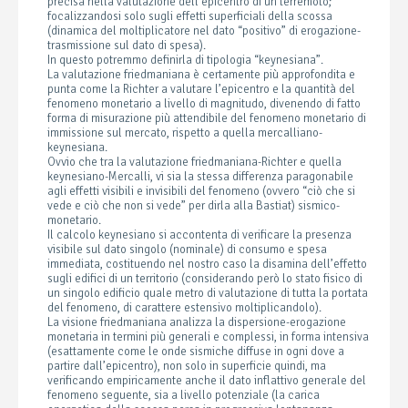
precisa nella valutazione dell’epicentro di un terremoto;
focalizzandosi solo sugli effetti superficiali della scossa
(dinamica del moltiplicatore nel dato “positivo” di erogazione-
trasmissione sul dato di spesa).
In questo potremmo definirla di tipologia “keynesiana”.
La valutazione friedmaniana è certamente più approfondita e
punta come la Richter a valutare l’epicentro e la quantità del
fenomeno monetario a livello di magnitudo, divenendo di fatto
forma di misurazione più attendibile del fenomeno monetario di
immissione sul mercato, rispetto a quella mercalliano-
keynesiana.
Ovvio che tra la valutazione friedmaniana-Richter e quella
keynesiano-Mercalli, vi sia la stessa differenza paragonabile
agli effetti visibili e invisibili del fenomeno (ovvero “ciò che si
vede e ciò che non si vede” per dirla alla Bastiat) sismico-
monetario.
Il calcolo keynesiano si accontenta di verificare la presenza
visibile sul dato singolo (nominale) di consumo e spesa
immediata, costituendo nel nostro caso la disamina dell’effetto
sugli edifici di un territorio (considerando però lo stato fisico di
un singolo edificio quale metro di valutazione di tutta la portata
del fenomeno, di carattere estensivo moltiplicandolo).
La visione friedmaniana analizza la dispersione-erogazione
monetaria in termini più generali e complessi, in forma intensiva
(esattamente come le onde sismiche diffuse in ogni dove a
partire dall’epicentro), non solo in superficie quindi, ma
verificando empiricamente anche il dato inflattivo generale del
fenomeno seguente, sia a livello potenziale (la carica