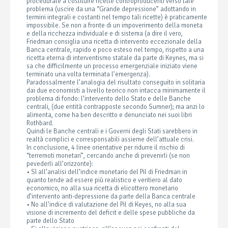
procedurale a costituire ricette controproducenti verso tale
problema (uscire da una “Grande depressione” adottando in
termini integrali e costanti nel tempo tali ricette) è praticamente
impossibile. Se non a fronte di un impoverimento della moneta
e della ricchezza individuale e di sistema (a dire il vero,
Friedman consiglia una ricetta di intervento eccezionale della
Banca centrale, rapido e poco esteso nel tempo, rispetto a una
ricetta eterna di interventismo statale da parte di Keynes, ma si
sa che difficilmente un processo emergenziale iniziato viene
terminato una volta terminata l’emergenza).
Paradossalmente l’analogia del risultato conseguito in solitaria
dai due economisti a livello teorico non intacca minimamente il
problema di fondo: l’intervento dello Stato e delle Banche
centrali, (due entità contrapposte secondo Sumner); ma anzi lo
alimenta, come ha ben descritto e denunciato nei suoi libri
Rothbard.
Quindi le Banche centrali e i Governi degli Stati sarebbero in
realtà complici e corresponsabili assieme dell’attuale crisi.
In conclusione, 4 linee orientative per ridurre il rischio di
“terremoti monetari”, cercando anche di prevenirli (se non
pevederli all’orizzonte):
• Sì all’analisi dell’indice monetario del Pil di Friedman in
quanto tende ad essere più realistico e veritiero al dato
economico, no alla sua ricetta di elicottero monetario
d’intervento anti-depressione da parte della Banca centrale
• No all’indice di valutazione del Pil di Keyes, no alla sua
visione di incremento del deficit e delle spese pubbliche da
parte dello Stato