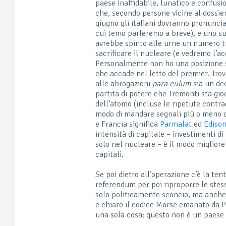
paese inaffidabile, lunatico e confusi
che, secondo persone vicine al dossie
giugno gli italiani dovranno pronuncia
cui temo parleremo a breve), e uno 
avrebbe spinto alle urne un numero tro
sacrificare il nucleare (e vedremo l’a
Personalmente non ho una posizione s
che accade nel letto del premier. Tro
alle abrogazioni
para culum
sia un dec
partita di potere che Tremonti sta gio
dell’atomo (incluse le ripetute contrad
modo di mandare segnali più o meno ob
e Francia significa
Parmalat
ed
Ediso
intensità di capitale – investimenti d
solo nel nucleare – è il modo migliore 
capitali.
Se poi dietro all’operazione c’è la ten
referendum per poi riproporre le ste
solo politicamente sconcio, ma anche
e chiaro il codice Morse emanato da P
una sola cosa: questo non è un paese 