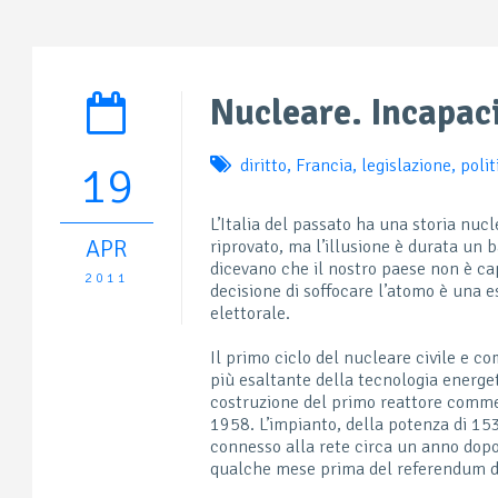
Nucleare. Incapac
diritto
,
Francia
,
legislazione
,
polit
19
L’Italia del passato ha una storia nucle
APR
riprovato, ma l’illusione è durata un b
dicevano che il nostro paese non è cap
2011
decisione di soffocare l’atomo è una 
elettorale.
Il primo ciclo del nucleare civile e co
più esaltante della tecnologia energeti
costruzione del primo reattore comme
1958. L’impianto, della potenza di 15
connesso alla rete circa un anno dopo
qualche mese prima del referendum d