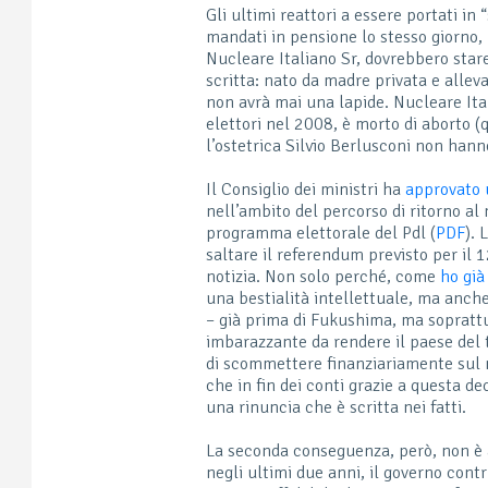
Gli ultimi reattori a essere portati in
mandati in pensione lo stesso giorno, 
Nucleare Italiano Sr, dovrebbero star
scritta: nato da madre privata e allev
non avrà mai una lapide. Nucleare Ita
elettori nel 2008, è morto di aborto (
l’ostetrica Silvio Berlusconi non hanno
Il Consiglio dei ministri ha
approvato
nell’ambito del percorso di ritorno al
programma elettorale del Pdl (
PDF
). 
saltare il referendum previsto per il
notizia. Non solo perché, come
ho già
una bestialità intellettuale, ma anche
– già prima di Fukushima, ma sopratt
imbarazzante da rendere il paese del t
di scommettere finanziariamente sul
che in fin dei conti grazie a questa de
una rinuncia che è scritta nei fatti.
La seconda conseguenza, però, non è 
negli ultimi due anni, il governo cont