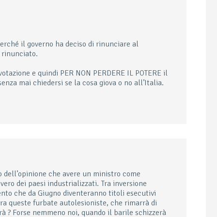
erché il governo ha deciso di rinunciare al
 rinunciato.
i votazione e quindi PER NON PERDERE IL POTERE il
enza mai chiedersi se la cosa giova o no all’Italia.
o dell’opinione che avere un ministro come
ro dei paesi industrializzati. Tra inversione
ento che da Giugno diventeranno titoli esecutivi
ra queste furbate autolesioniste, che rimarrà di
rrà ? Forse nemmeno noi, quando il barile schizzerà