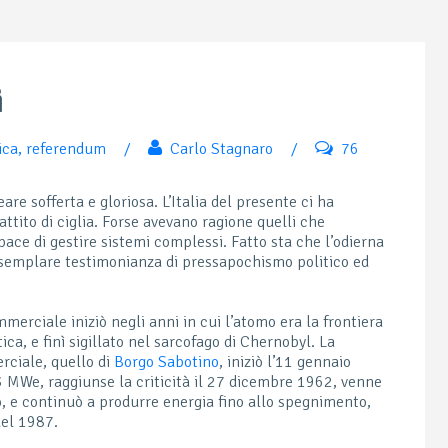
i
ica
,
referendum
/
Carlo Stagnaro
/
76
are sofferta e gloriosa. L’Italia del presente ci ha
attito di ciglia. Forse avevano ragione quelli che
ace di gestire sistemi complessi. Fatto sta che l’odierna
esemplare testimonianza di pressapochismo politico ed
mmerciale iniziò negli anni in cui l’atomo era la frontiera
ca, e finì sigillato nel sarcofago di Chernobyl. La
rciale, quello di
Borgo Sabotino
, iniziò l’11 gennaio
3 MWe, raggiunse la criticità il 27 dicembre 1962, venne
, e continuò a produrre energia fino allo spegnimento,
el 1987.