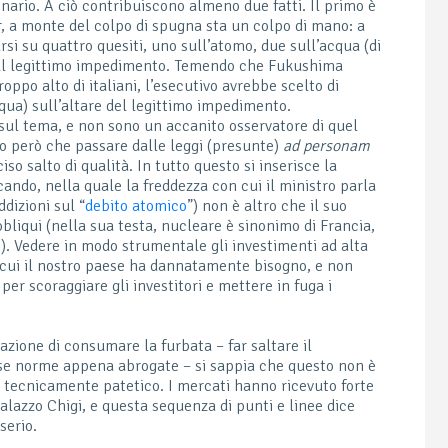
onario. A ciò contribuiscono almeno due fatti. Il primo è
r, a monte del colpo di spugna sta un colpo di mano: a
rsi su quattro quesiti, uno sull’atomo, due sull’acqua (di
sul legittimo impedimento. Temendo che Fukushima
ppo alto di italiani, l’esecutivo avrebbe scelto di
cqua) sull’altare del legittimo impedimento.
ul tema, e non sono un accanito osservatore di quel
vo però che passare dalle leggi (presunte)
ad personam
iso salto di qualità. In tutto questo si inserisce la
cando, nella quale la freddezza con cui il ministro parla
dizioni sul “
debito atomico
”) non è altro che il suo
liqui (nella sua testa, nucleare è sinonimo di Francia,
n
). Vedere in modo strumentale gli investimenti ad alta
i cui il nostro paese ha dannatamente bisogno, e non
per scoraggiare gli investitori e mettere in fuga i
tazione di consumare la furbata – far saltare il
sse norme appena abrogate – si sappia che questo non è
 tecnicamente patetico. I mercati hanno ricevuto forte
alazzo Chigi, e questa sequenza di punti e linee dice
serio.