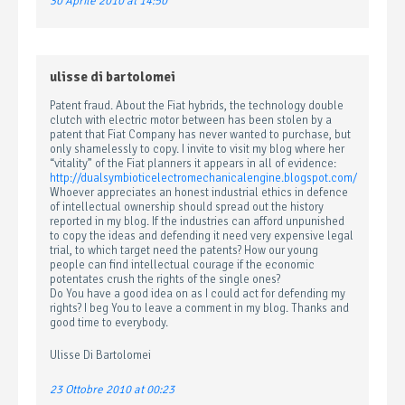
30 Aprile 2010 at 14:50
ulisse di bartolomei
Patent fraud. About the Fiat hybrids, the technology double
clutch with electric motor between has been stolen by a
patent that Fiat Company has never wanted to purchase, but
only shamelessly to copy. I invite to visit my blog where her
“vitality” of the Fiat planners it appears in all of evidence:
http://dualsymbioticelectromechanicalengine.blogspot.com/
Whoever appreciates an honest industrial ethics in defence
of intellectual ownership should spread out the history
reported in my blog. If the industries can afford unpunished
to copy the ideas and defending it need very expensive legal
trial, to which target need the patents? How our young
people can find intellectual courage if the economic
potentates crush the rights of the single ones?
Do You have a good idea on as I could act for defending my
rights? I beg You to leave a comment in my blog. Thanks and
good time to everybody.
Ulisse Di Bartolomei
23 Ottobre 2010 at 00:23