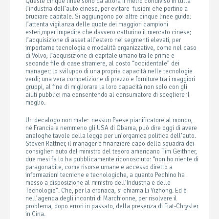
Queste cinque linee sono da allora il metro condiviso in tutta
l’industria dell’auto cinese, per evitare fusioni che portino a
bruciare capitale. Si aggiungono poi altre cinque linee guida:
l’attenta vigilanza delle quote dei maggiori campioni
esteri,mper impedire che davvero catturino il mercato cinese;
l’acquisizione di asset all’estero nei segmenti elevati, per
importarne tecnologia e modalità organizzative, come nel caso
di Volvo; l’acquisizione di capitale umano tra le prime e
seconde file di case straniere, al costo “occidentale” dei
manager; lo sviluppo di una propria capacità nelle tecnologie
verdi; una vera competizione di prezzo e forniture tra i maggiori
gruppi, al fine di migliorare la loro capacità non solo con gli
aiuti pubblici ma consentendo al consumatore di scegliere il
meglio.
Un decalogo non male: nessun Paese pianificatore al mondo,
né Francia e nemmeno gli USA di Obama, può dire oggi di avere
analoghe tavole della legge per un’organica politica dell’auto.
Steven Rattner, il manager e finanziere capo della squadra dei
consiglieri auto del ministro del tesoro americano Tim Geithner,
due mesi fa lo ha pubblicamente riconosciuto: “non ho niente di
paragonabile, come risorse umane e accesso diretto a
informazioni tecniche e tecnologiche, a quanto Pechino ha
messo a disposizione al ministro dell’Industria e delle
Tecnologie”. Che, per la cronaca, si chiama Li Yizhong. Ed è
nell’agenda degli incontri di Marchionne, per risolvere il
problema, dopo errori in passato, della presenza di Fiat-Chrysler
in Cina.