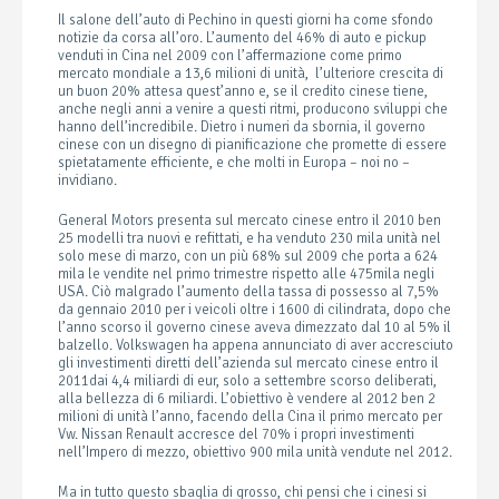
Il salone dell’auto di Pechino in questi giorni ha come sfondo
notizie da corsa all’oro. L’aumento del 46% di auto e pickup
venduti in Cina nel 2009 con l’affermazione come primo
mercato mondiale a 13,6 milioni di unità, l’ulteriore crescita di
un buon 20% attesa quest’anno e, se il credito cinese tiene,
anche negli anni a venire a questi ritmi, producono sviluppi che
hanno dell’incredibile. Dietro i numeri da sbornia, il governo
cinese con un disegno di pianificazione che promette di essere
spietatamente efficiente, e che molti in Europa – noi no –
invidiano.
General Motors presenta sul mercato cinese entro il 2010 ben
25 modelli tra nuovi e refittati, e ha venduto 230 mila unità nel
solo mese di marzo, con un più 68% sul 2009 che porta a 624
mila le vendite nel primo trimestre rispetto alle 475mila negli
USA. Ciò malgrado l’aumento della tassa di possesso al 7,5%
da gennaio 2010 per i veicoli oltre i 1600 di cilindrata, dopo che
l’anno scorso il governo cinese aveva dimezzato dal 10 al 5% il
balzello. Volkswagen ha appena annunciato di aver accresciuto
gli investimenti diretti dell’azienda sul mercato cinese entro il
2011dai 4,4 miliardi di eur, solo a settembre scorso deliberati,
alla bellezza di 6 miliardi. L’obiettivo è vendere al 2012 ben 2
milioni di unità l’anno, facendo della Cina il primo mercato per
Vw. Nissan Renault accresce del 70% i propri investimenti
nell’Impero di mezzo, obiettivo 900 mila unità vendute nel 2012.
Ma in tutto questo sbaglia di grosso, chi pensi che i cinesi si