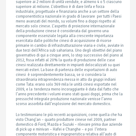
superiore ai 2 milioni di unità vendute, e almeno 4 o 5 ciascuno
superiore al milione. L’obiettivo è di dare linfa e forza
industriale, progettuale e finanziaria anche a un settore della
componentistica nazionale in grado di lavorare per tutti i Paesi
meno avanzati del mondo, su volumi fino a doppi rispetto al
mercato solo cinese. L’aspetto di proiezione internazionale
della produzione cinese è considerata dal governo una
componente essenziale legata alla crescente importanza
esercitata dalle politiche cinesi di acquisizione di risorse
primarie in cambio di infrastrutturazione viaria e civile, avviate in
due terzi dell’Africa sub sahariana. Uno degli obiettivi del piano
governativo di qui a cinque anni, lo step successivo del piano al
2012, fissa infatti al 20% la quota di produzione delle case
cinesi realizzata direttamente in impianti delocalizzati su quei
mercati esteri. La base di partenza delle esportazioni di auto
cinesi è sorprendentemente bassa, se si considera la
straordinaria intraprendenza messa in atto da gruppi indiani
come Tata: erano solo 369 mila le unità cinesi esportate nel
2009, e la tendenza meno incoraggiante è data dal fatto che
l’anno precedente i volumi erano stati quasi doppi, prima che la
pressoché integrale produzione nazionale venisse l’anno
scorso assorbita dall’esplosione del mercato domestico.
Lo testimoniano le più recenti acquisizioni, come quella che ha
visto Chang’an – quarto produttore cinese nel 2009, partner
domestico di Ford, Mazda e Suzuki – rilevare prima due aziende
di pick up e minivan – Hafei e Changhe – e poi l’intera
componente motoristica e ingegneristica relativa all’auto di