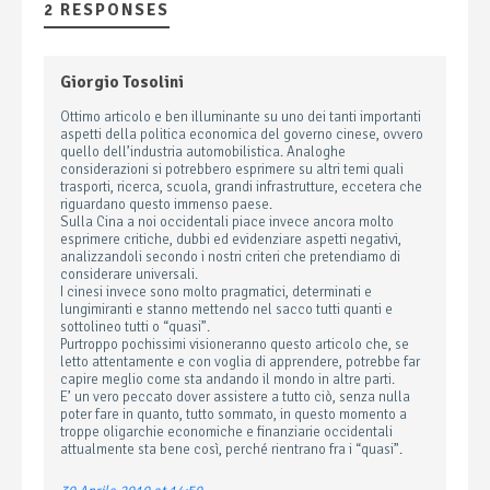
2 RESPONSES
Giorgio Tosolini
Ottimo articolo e ben illuminante su uno dei tanti importanti
aspetti della politica economica del governo cinese, ovvero
quello dell’industria automobilistica. Analoghe
considerazioni si potrebbero esprimere su altri temi quali
trasporti, ricerca, scuola, grandi infrastrutture, eccetera che
riguardano questo immenso paese.
Sulla Cina a noi occidentali piace invece ancora molto
esprimere critiche, dubbi ed evidenziare aspetti negativi,
analizzandoli secondo i nostri criteri che pretendiamo di
considerare universali.
I cinesi invece sono molto pragmatici, determinati e
lungimiranti e stanno mettendo nel sacco tutti quanti e
sottolineo tutti o “quasi”.
Purtroppo pochissimi visioneranno questo articolo che, se
letto attentamente e con voglia di apprendere, potrebbe far
capire meglio come sta andando il mondo in altre parti.
E’ un vero peccato dover assistere a tutto ciò, senza nulla
poter fare in quanto, tutto sommato, in questo momento a
troppe oligarchie economiche e finanziarie occidentali
attualmente sta bene così, perché rientrano fra i “quasi”.