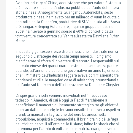
Aviation Industry of China, acquisizione che per valore è stata la
più rilevante sin qui nell’industria pubblica dell’auto dell’intera
storia cinese. Analogamente Guangzhou Automobile, sesto
produttore cinese, ha rilevato per un miliardo di yuan la quota di
controllo della Changfen, produttrice di SUV quotata alla Borsa
di Shangai. E Beijing Automobile, il quinto gruppo cinese nel
2009, ha rilevato a gennaio scorso il 40% di controllo della
joint venture concentrata sui Van realizzata tra Daimler e Fujian
Motor.
In questo gigantesco sforzo di pianificazione industriale non si
seguono più strategie dei vecchi tempi maoisti. Il dirigismo
pianificatore si sforza di diventare di mercato. I responsabili sul
mercato cinese dei grandi marchi esteri rimasero senza parole
quando, all’annuncio del piano governativo un anno fa, emerse
che il Ministero dell’Industria leggera aveva commissionato tre
ponderosi studi alle maggiori case di advisoring internazionale
dell’auto sul fallimento dell’integrazione tra Daimler e Chrysler.
Cinque grandi rischi vennero individuati nell’insuccesso
tedesco in America, di cui è oggi la Fiat di Marchionne a
beneficiare: il mancato allineamento strategico tra gli obiettivi
prioritari dalle due parti; le tensioni irrisolte tra i diversi rispettivi
brand; la mancata integrazione del core business nella
propulsione, acquisti e commerciale; il brain drain cioè la fuga
dei migliori cervelli all’atto della fusione; infine lo shock che si
determina per l’attrito di culture industriali tra manger diversi.