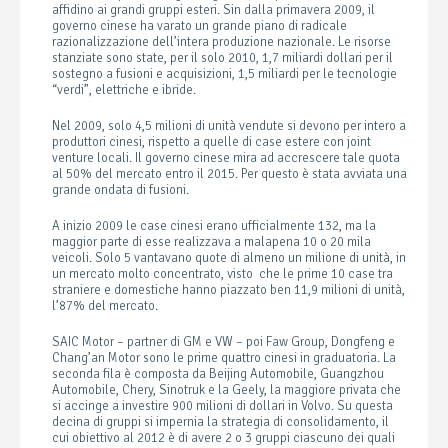
affidino ai grandi gruppi esteri. Sin dalla primavera 2009, il
governo cinese ha varato un grande piano di radicale
razionalizzazione dell’intera produzione nazionale. Le risorse
stanziate sono state, per il solo 2010, 1,7 miliardi dollari per il
sostegno a fusioni e acquisizioni, 1,5 miliardi per le tecnologie
“verdi”, elettriche e ibride.
Nel 2009, solo 4,5 milioni di unità vendute si devono per intero a
produttori cinesi, rispetto a quelle di case estere con joint
venture locali. Il governo cinese mira ad accrescere tale quota
al 50% del mercato entro il 2015. Per questo è stata avviata una
grande ondata di fusioni.
A inizio 2009 le case cinesi erano ufficialmente 132, ma la
maggior parte di esse realizzava a malapena 10 o 20 mila
veicoli. Solo 5 vantavano quote di almeno un milione di unità, in
un mercato molto concentrato, visto che le prime 10 case tra
straniere e domestiche hanno piazzato ben 11,9 milioni di unità,
l’87% del mercato.
SAIC Motor – partner di GM e VW – poi Faw Group, Dongfeng e
Chang’an Motor sono le prime quattro cinesi in graduatoria. La
seconda fila è composta da Beijing Automobile, Guangzhou
Automobile, Chery, Sinotruk e la Geely, la maggiore privata che
si accinge a investire 900 milioni di dollari in Volvo. Su questa
decina di gruppi si impernia la strategia di consolidamento, il
cui obiettivo al 2012 è di avere 2 o 3 gruppi ciascuno dei quali